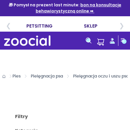
Przejdź
do
treści
Pies
Pielęgnacja psa
Pielęgnacja oczu i uszu psa
Filtry