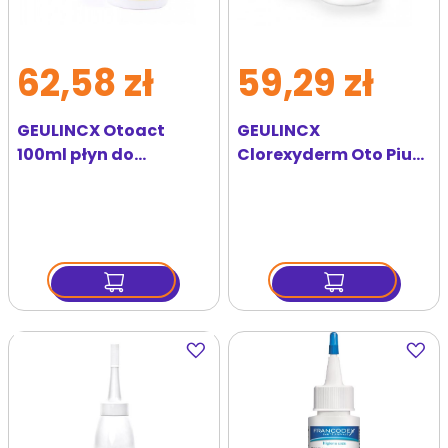
62,58 zł
59,29 zł
GEULINCX Otoact
GEULINCX
100ml płyn do
Clorexyderm Oto Piu
czyszczenia uszu dla
150ml do czyszczenia
psów i kotów
uszu dla psow i kotow
Dodaj
Dodaj
do
do
ulubionych
ulubi