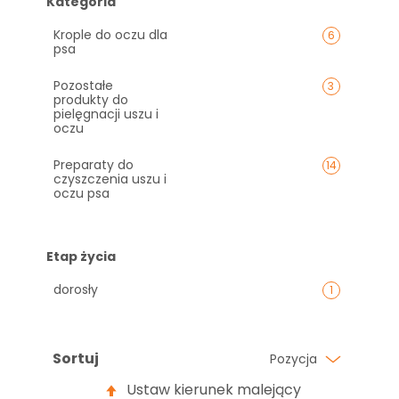
Kategoria
Krople do oczu dla
6
psa
Pozostałe
3
produkty do
pielęgnacji uszu i
oczu
Preparaty do
14
czyszczenia uszu i
oczu psa
Etap życia
dorosły
1
Sortuj
Pozycja
Ustaw kierunek malejący