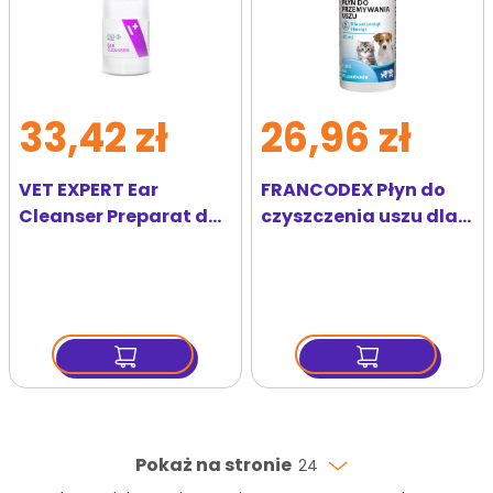
33,42 zł
26,96 zł
VET EXPERT Ear
FRANCODEX Płyn do
Cleanser Preparat do
czyszczenia uszu dla
płukania uszu 75 ml
kociąt i szczeniaków
60 ml
Pokaż na stronie
24