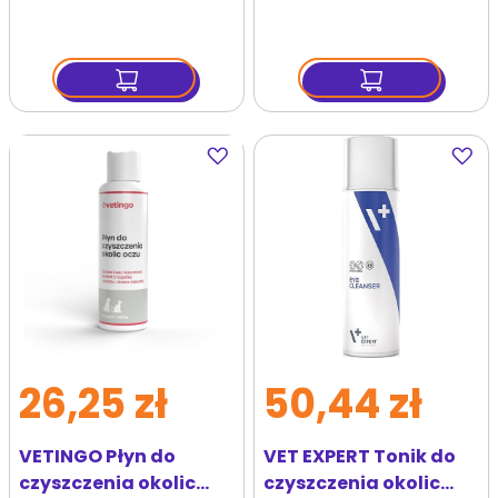
oczu
Dodaj
Dodaj
do
do
ulubionych
ulubi
26,25 zł
50,44 zł
VETINGO Płyn do
VET EXPERT Tonik do
czyszczenia okolic
czyszczenia okolic