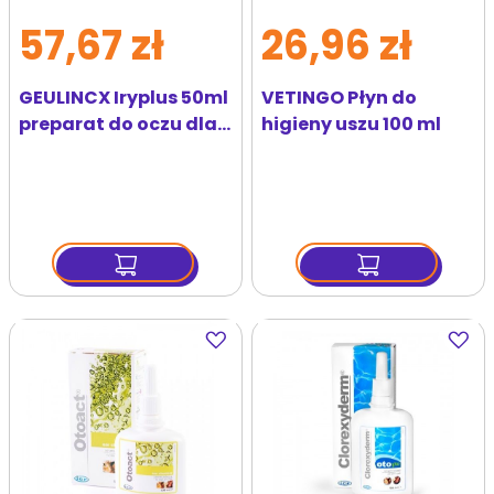
57,67 zł
26,96 zł
GEULINCX Iryplus 50ml
VETINGO Płyn do
preparat do oczu dla
higieny uszu 100 ml
psów i kotów
Dodaj
Dodaj
do
do
ulubionych
ulubi