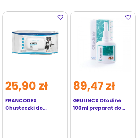
Dodaj
Dodaj
do
do
ulubionych
ulubi
25,90 zł
89,47 zł
FRANCODEX
GEULINCX Otodine
Chusteczki do
100ml preparat do
czyszczenia oczu,
czyszczenia uszu dla
uszu, łap psów i kotów
psów i kotów
80 szt.