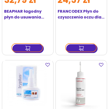
BEAPHAR łagodny
FRANCODEX Płyn do
płyn do usuwania
czyszczenia oczu dla
plam łzowych 50ml
kociąt i szczeniaków
60 ml
Dodaj
Dodaj
do
do
ulubionych
ulubi