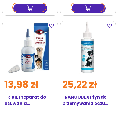
Dodaj
Dodaj
do
do
ulubionych
ulubi
13,98 zł
25,22 zł
TRIXIE Preparat do
FRANCODEX Płyn do
usuwania
przemywania oczu
przebarwień i
psów i kotów 125 ml
wycieków z okolic