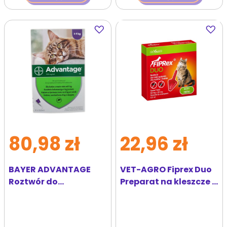
Dodaj
Dodaj
do
do
ulubionych
ulubi
80,98 zł
22,96 zł
BAYER ADVANTAGE
VET-AGRO Fiprex Duo
Roztwór do
Preparat na kleszcze i
nakrapiania dla
pchły dla kotów i
kotów powyżej 4 kg (4
fretek
x 0,8 ml)