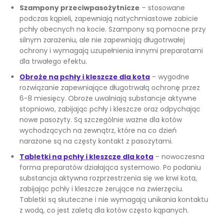
Szampony przeciwpasożytnicze
– stosowane
podczas kąpieli, zapewniają natychmiastowe zabicie
pchły obecnych na kocie. Szampony są pomocne przy
silnym zarażeniu, ale nie zapewniają długotrwałej
ochrony i wymagają uzupełnienia innymi preparatami
dla trwałego efektu.
Obroże na pchły i kleszcze dla kota
– wygodne
rozwiązanie zapewniające długotrwałą ochronę przez
6-8 miesięcy. Obroże uwalniają substancje aktywne
stopniowo, zabijając pchły i kleszcze oraz odpychając
nowe pasożyty. Są szczególnie ważne dla kotów
wychodzących na zewnątrz, które na co dzień
narażone są na częsty kontakt z pasożytami.
Tabletki na pchły i kleszcze dla kota
– nowoczesna
forma preparatów działająca systemowo. Po podaniu
substancja aktywna rozprzestrzenia się we krwi kota,
zabijając pchły i kleszcze żerujące na zwierzęciu.
Tabletki są skuteczne i nie wymagają unikania kontaktu
z wodą, co jest zaletą dla kotów często kąpanych.