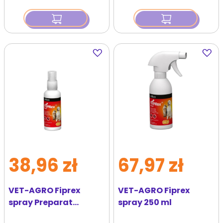
Dodaj
Dodaj
do
do
ulubionych
ulubi
38,96 zł
67,97 zł
VET-AGRO Fiprex
VET-AGRO Fiprex
spray Preparat
spray 250 ml
przeciw pchłom i