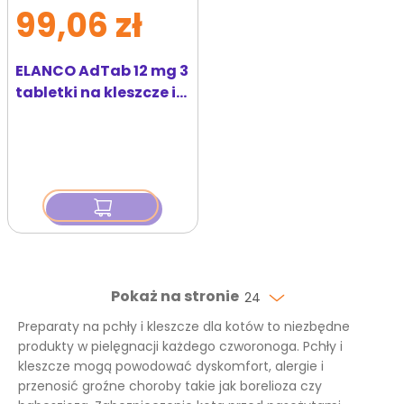
99,06 zł
ELANCO AdTab 12 mg 3
tabletki na kleszcze i
pchły do rozgryzania i
żucia dla kotów (0,5–
2,0 kg)
Pokaż na stronie
24
Preparaty na pchły i kleszcze dla kotów to niezbędne
produkty w pielęgnacji każdego czworonoga. Pchły i
kleszcze mogą powodować dyskomfort, alergie i
przenosić groźne choroby takie jak borelioza czy