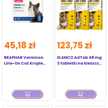
45,18 zł
123,75 zł
BEAPHAR Vermicon
ELANCO AdTab 48 mg
Line-On Cat Krople
3 tabletki na kleszcze i
Przeciw Pchłom i
pchły do rozgryzania i
Kleszczom dla Kota
żucia dla kotów (>2,0–
3x1 ml
8,0 kg)