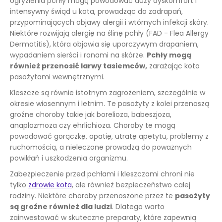
Ugryzienia pchły mogą powodować duży dyskomfort i
intensywny świąd u kota, prowadząc do zadrapań,
przypominających objawy alergii i wtórnych infekcji skóry.
Niektóre rozwijają alergię na ślinę pchły (FAD - Flea Allergy
Dermatitis), która objawia się uporczywym drapaniem,
wypadaniem sierści i ranami na skórze.
Pchły mogą
również przenosić larwy tasiemców,
zarażając kota
pasożytami wewnętrznymi.
Kleszcze są równie istotnym zagrożeniem, szczególnie w
okresie wiosennym i letnim. Te pasożyty z kolei przenoszą
groźne choroby takie jak borelioza, babeszjoza,
anaplazmoza czy ehrlichioza. Choroby te mogą
powodować gorączkę, apatię, utratę apetytu, problemy z
ruchomością, a nieleczone prowadzą do poważnych
powikłań i uszkodzenia organizmu.
Zabezpieczenie przed pchłami i kleszczami chroni nie
tylko
zdrowie kota
, ale również bezpieczeństwo całej
rodziny. Niektóre choroby przenoszone przez te
pasożyty
są groźne również dla ludzi
. Dlatego warto
zainwestować w skuteczne preparaty, które zapewnią