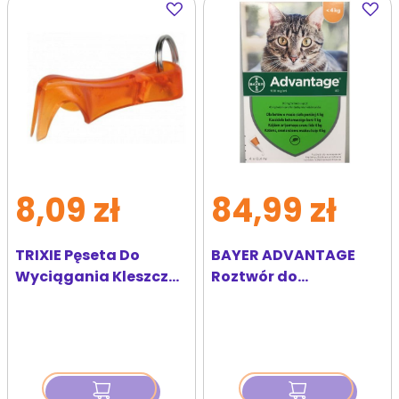
Dodaj
Dodaj
do
do
ulubionych
ulubi
8,09 zł
84,99 zł
TRIXIE Pęseta Do
BAYER ADVANTAGE
Wyciągania Kleszczy
Roztwór do
6.5 cm
nakrapiania dla
kotów do 4 kg (4 x 0,4
ml)