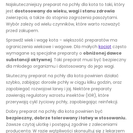
Najskuteczniejszy preparat na pchły dla kota to taki, który
jest
dostosowany do wieku, wagi i stanu zdrowia
zwierzęcia, a także do stopnia zagrożenia pasożytami.
Wybór zależy od wielu czynników, które warto rozważyć
przed zakupem.
Sprawdź wiek i wagę kota – większość preparatów ma
ograniczenia wiekowe i wagowe. Dla małych
kociąt
często
wymagane są specjalne preparaty o
obniżonej dawce
substancji aktywnej
. Taki preparat musi być bezpieczny
dla młodego organizmu i dostosowany do jego wagi.
Skuteczny preparat na pchły dla kota powinien działać
szybko, zabijając dorosłe pchły w ciągu kilku godzin, oraz
zapobiegać rozwojowi larwy i jaj. Niektóre preparaty
zawierają regulatory wzrostu insektów (IGR), które
przerywają cykl życiowy pchły, zapobiegając reinfekcji.
Dobry preparat na pchły dla kota powinien być
bezpieczny, dobrze tolerowany i łatwy w stosowaniu.
Zawsze czytaj ulotkę i postępuj zgodnie z zaleceniami
producenta. W razie wątpliwości skonsultuj się z lekarzem