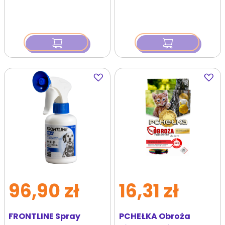
kleszczom dla psów i
kotów 100 ml
Dodaj
Dodaj
do
do
ulubionych
ulubi
96,90 zł
16,31 zł
FRONTLINE Spray
PCHEŁKA Obroża