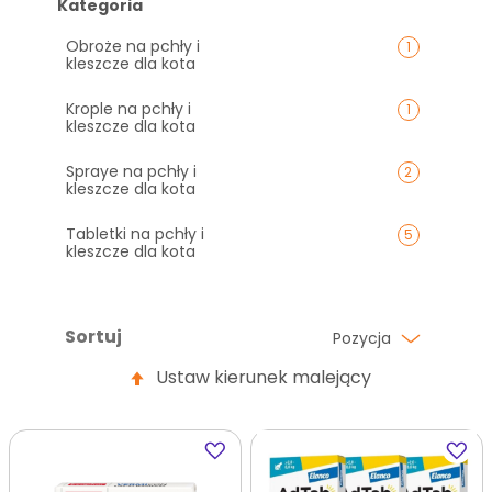
Kategoria
Obroże na pchły i
1
kleszcze dla kota
Krople na pchły i
1
kleszcze dla kota
Spraye na pchły i
2
kleszcze dla kota
Tabletki na pchły i
5
kleszcze dla kota
Sortuj
Pozycja
Ustaw kierunek malejący
Dodaj
Dodaj
do
do
ulubionych
ulubi