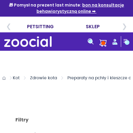
Przejdź
do
treści
Kot
Zdrowie kota
Preparaty na pchły i kleszcze d
Filtry