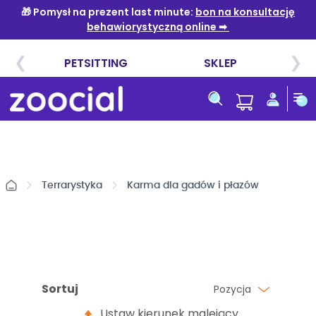
Przejdź
do
treści
Terrarystyka
Karma dla gadów i płazów
Sortuj
Pozycja
Ustaw kierunek malejący