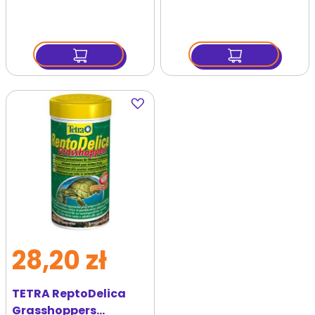
Dodaj
do
ulubionych
28,20 zł
TETRA ReptoDelica
Grasshoppers