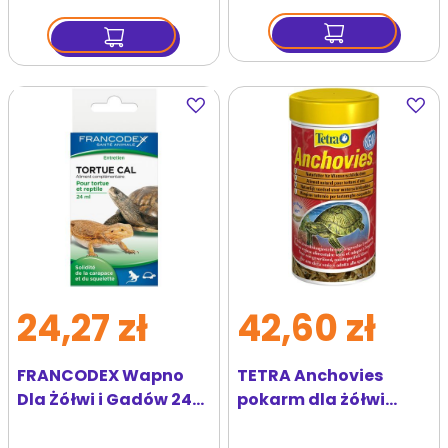
Dodaj
Dodaj
do
do
ulubionych
ulubi
24,27 zł
42,60 zł
FRANCODEX Wapno
TETRA Anchovies
Dla Żółwi i Gadów 24
pokarm dla żółwi
ml
wodnych 1l