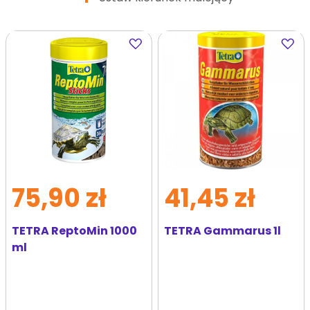
Dodaj
Dodaj
do
do
ulubionych
ulubi
75,90 zł
41,45 zł
TETRA ReptoMin 1000
TETRA Gammarus 1l
ml