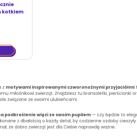
ęcznie
m kotkiem
a z
motywami inspirowanymi czworonożnymi przyjaciółmi
t
u miłośnikowi zwierząt. Znajdziesz tu bransoletki, pierścionki 
bole związane ze swoimi ulubieńcami.
a podkreślenie więzi ze swoim pupilem
— czy będzie to elega
ykonane z dbałością o każdy detal, by codzienne ozdoby cieszyły n
nał, że dobro zwierząt jest dla Ciebie naprawdę ważne.