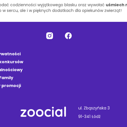
e dodać codzienności wyjątkowego blasku oraz wywołać
uśmiech 
o w sercu, ale i w pięknych dodatkach dla opiekunów zwierząt!
rywatności
 konkursów
alnościowy
Family
 promocji
ul. Zbąszyńska 3
91-341 Łódź