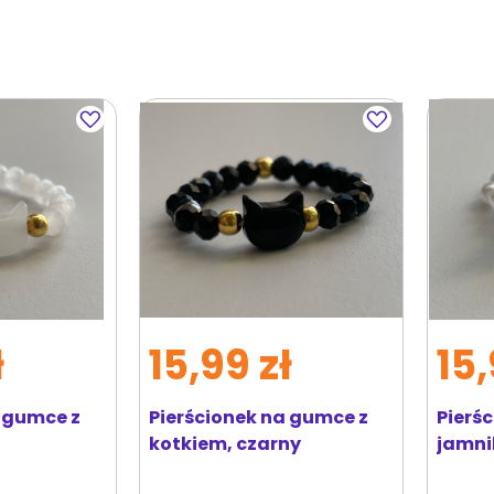
Dodaj
Dodaj
do
do
ulubionych
ulubionych
ł
15,99 zł
15,
a gumce z
Pierścionek na gumce z
Pierś
kotkiem, czarny
jamni