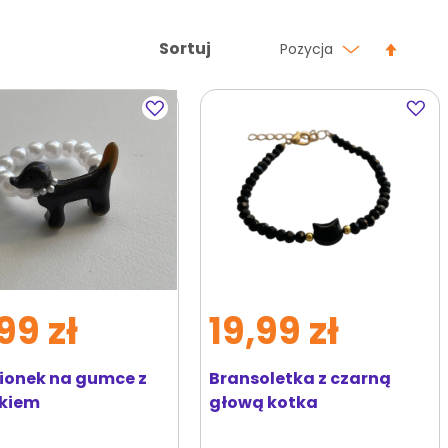
Ustaw
Sortuj
Pozycja
kierun
malej
Dodaj
Dodaj
do
do
ulubionych
ulubi
99 zł
19,99 zł
cionek na gumce z
Bransoletka z czarną
kiem
głową kotka