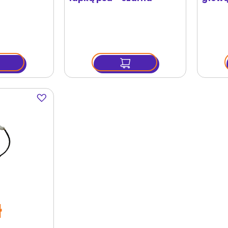
Dodaj
do
ulubionych
ł