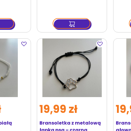
Dodaj
Dodaj
do
do
ulubionych
ulubionych
ł
19,99 zł
19,
białą
Bransoletka z metalową
Brans
łapką psa – czarna
głową