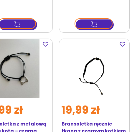
Dodaj
Dodaj
do
do
ulubionych
ulubi
99 zł
19,99 zł
oletka z metalową
Bransoletka ręcznie
 kota – czarna
tkana z czarnym kotkiem