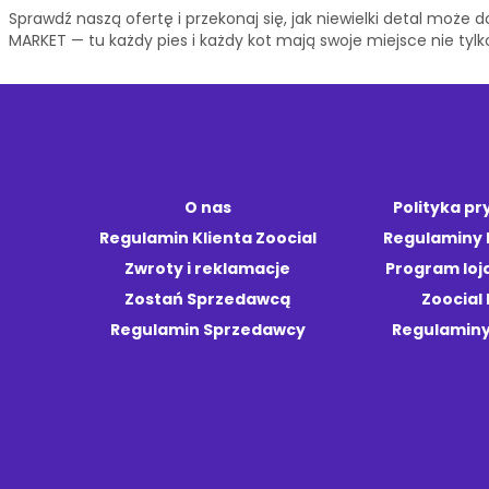
Sprawdź naszą ofertę i przekonaj się, jak niewielki detal moż
MARKET — tu każdy pies i każdy kot mają swoje miejsce nie tylk
O nas
Polityka p
Regulamin Klienta Zoocial
Regulaminy
Zwroty i reklamacje
Program loj
Zostań Sprzedawcą
Zoocial 
Regulamin Sprzedawcy
Regulaminy