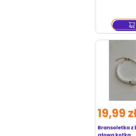
19,99 z
Bransoletka z 
głową kotka