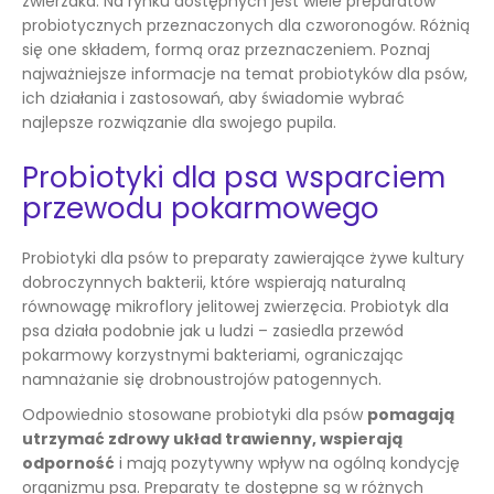
zwierzaka. Na rynku dostępnych jest wiele preparatów
probiotycznych przeznaczonych dla czworonogów. Różnią
się one składem, formą oraz przeznaczeniem. Poznaj
najważniejsze informacje na temat probiotyków dla psów,
ich działania i zastosowań, aby świadomie wybrać
najlepsze rozwiązanie dla swojego pupila.
Probiotyki dla psa wsparciem
przewodu pokarmowego
Probiotyki dla psów to preparaty zawierające żywe kultury
dobroczynnych bakterii, które wspierają naturalną
równowagę mikroflory jelitowej zwierzęcia. Probiotyk dla
psa działa podobnie jak u ludzi – zasiedla przewód
pokarmowy korzystnymi bakteriami, ograniczając
namnażanie się drobnoustrojów patogennych.
Odpowiednio stosowane probiotyki dla psów
pomagają
utrzymać zdrowy układ trawienny, wspierają
odporność
i mają pozytywny wpływ na ogólną kondycję
organizmu psa. Preparaty te dostępne są w różnych