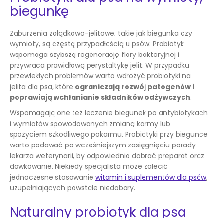
biegunkę
Zaburzenia żołądkowo-jelitowe, takie jak biegunka czy
wymioty, są częstą przypadłością u psów. Probiotyk
wspomaga szybszą regenerację flory bakteryjnej i
przywraca prawidłową perystaltykę jelit. W przypadku
przewlekłych problemów warto wdrożyć probiotyki na
jelita dla psa, które
ograniczają rozwój patogenów i
poprawiają wchłanianie składników odżywczych
.
Wspomagają one też leczenie biegunek po antybiotykach
i wymiotów spowodowanych zmianą karmy lub
spożyciem szkodliwego pokarmu. Probiotyki przy biegunce
warto podawać po wcześniejszym zasięgnięciu porady
lekarza weterynarii, by odpowiednio dobrać preparat oraz
dawkowanie. Niekiedy specjalista może zalecić
jednoczesne stosowanie
witamin i suplementów dla psów
,
uzupełniających powstałe niedobory.
Naturalny probiotyk dla psa