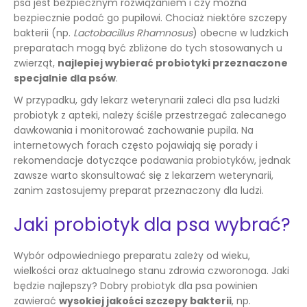
psa jest bezpiecznym rozwiązaniem i czy można
bezpiecznie podać go pupilowi. Chociaż niektóre szczepy
bakterii (np.
Lactobacillus Rhamnosus
) obecne w ludzkich
preparatach mogą być zbliżone do tych stosowanych u
zwierząt,
najlepiej wybierać probiotyki przeznaczone
specjalnie dla psów
.
W przypadku, gdy lekarz weterynarii zaleci dla psa ludzki
probiotyk z apteki, należy ściśle przestrzegać zalecanego
dawkowania i monitorować zachowanie pupila. Na
internetowych forach często pojawiają się porady i
rekomendacje dotyczące podawania probiotyków, jednak
zawsze warto skonsultować się z lekarzem weterynarii,
zanim zastosujemy preparat przeznaczony dla ludzi.
Jaki probiotyk dla psa wybrać?
Wybór odpowiedniego preparatu zależy od wieku,
wielkości oraz aktualnego stanu zdrowia czworonoga. Jaki
będzie najlepszy? Dobry probiotyk dla psa powinien
zawierać
wysokiej jakości szczepy bakterii
, np.