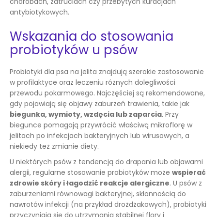
chorobach, zatruciach czy przebytych kuracjach
antybiotykowych.
Wskazania do stosowania
probiotyków u psów
Probiotyki dla psa na jelita znajdują szerokie zastosowanie
w profilaktyce oraz leczeniu różnych dolegliwości
przewodu pokarmowego. Najczęściej są rekomendowane,
gdy pojawiają się objawy zaburzeń trawienia, takie jak
biegunka, wymioty, wzdęcia lub zaparcia
. Przy
biegunce pomagają przywrócić właściwą mikroflorę w
jelitach po infekcjach bakteryjnych lub wirusowych, a
niekiedy też zmianie diety.
U niektórych psów z tendencją do drapania lub objawami
alergii, regularne stosowanie probiotyków może
wspierać
zdrowie skóry i łagodzić reakcje alergiczne
. U psów z
zaburzeniami równowagi bakteryjnej, skłonnością do
nawrotów infekcji (na przykład drożdżakowych), probiotyki
przyczyniają się do utrzymania stabilnej flory i