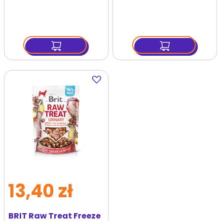
liofilizowany
liofilizowany ryba i
jagnięcina i kurczak z
kurczak z
probiotykami dla psa
probiotykami dla psa
Dodaj
do
ulubionych
13,40 zł
BRIT Raw Treat Freeze