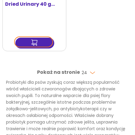
Dried Urinary 40 g
przysmak
liofilizowany Indyk z
probiotykami dla psa
Pokaż na stronie
24
Probiotyki dla psów zyskują coraz większą popularność
wśród właścicieli czworonogów dbających o zdrowie
swoich pupili. To naturalne wsparcie dla psiej flory
bakteryjnej, szczególnie istotne podczas problemów
żołądkowo-jelitowych, po antybiotykoterapii czy w
okresach osłabionej odporności. Właściwie dobrany
probiotyk pomaga utrzymać zdrowe jelita, usprawnia
trawienie i może realnie poprawić komfort oraz kondycję