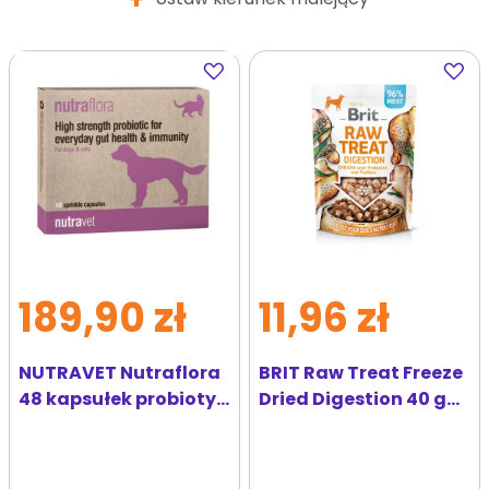
Dodaj
Dodaj
do
do
ulubionych
ulubi
189,90 zł
11,96 zł
NUTRAVET Nutraflora
BRIT Raw Treat Freeze
48 kapsułek probiotyk
Dried Digestion 40 g
wspomagający jelita i
przysmak
odporność psów i
liofilizowany kurczak
kotów
z probiotykami dla