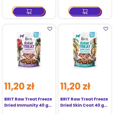
psa
Dodaj
Dodaj
do
do
ulubionych
ulubi
11,20 zł
11,20 zł
BRIT Raw Treat Freeze
BRIT Raw Treat Freeze
Dried Immunity 40 g
Dried Skin Coat 40 g
przysmak
przysmak