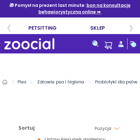
Przejdź
do
treści
Pies
Zdrowie psa i higiena
Probiotyki dla psów
Sortuj
Pozycja
Ustaw kierunek malejący