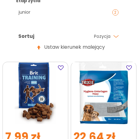
Etap życia
junior
2
Sortuj
Pozycja
Ustaw kierunek malejący
Dodaj
Dodaj
do
do
ulubionych
ulubi
7,99 zł
22,64 zł