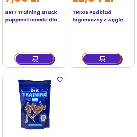
BRIT Training snack
TRIXIE Podkład
puppies trenerki dla
higieniczny z węglem
szczeniąt 100 g
aktywnym dla
szczeniąt 60x60cm
10szt
Dodaj
do
ulubionych