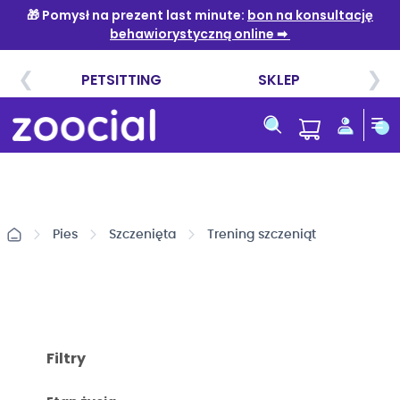
Przejdź
do
treści
Pies
Szczenięta
Trening szczeniąt
Filtry