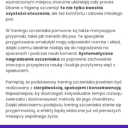
wyznaczonym miejscu znacznie ułatwiają cały proces.
Dbanie o higienę szczeniąt
to nie tylko kwestia
czystości otoczenia
, ale też komfortu i zdrowia młodego
psa.
W treningu szczeniaka pomocne są także motywujące
przysmaki, takie jak trenerki dla psa. Te specjalnie
przygotowane smakołyki mają odpowiedni rozmiar i skład,
dzięki czemu idealnie nadają się do nagradzania na
spacerach i podczas nauki komend.
Systematyczne
nagradzanie szczeniaka
za poprawne zachowanie
znacząco przyspiesza naukę i buduje pozytywną więź z
opiekunem.
Pamiętaj, że podstawowy trening szczeniaka powinien być
realizowany z
cierpliwością, spokojem i konsekwencją
.
Najważniejsze, by dostrzegać indywidualne tempo rozwoju
zwierzaka i dostosowywać metody do jego charakteru.
Dzięki właściwemu podejściu trening szczeniaka stanie się
przyjemnością, a efekty będą widoczne już od pierwszych
miesięcy wspólnego życia.