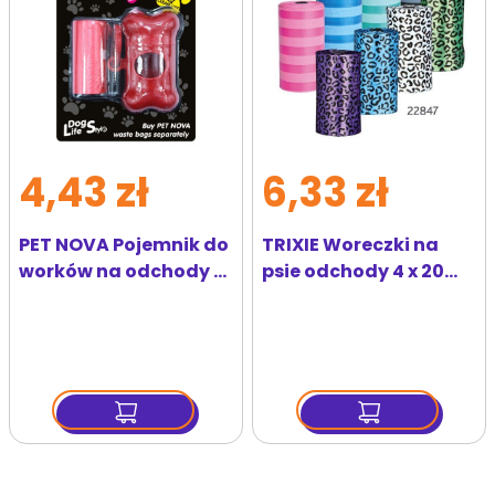
4,43 zł
6,33 zł
PET NOVA Pojemnik do
TRIXIE Woreczki na
worków na odchody +
psie odchody 4 x 20
woreczki 20 szt
szt
czerwony