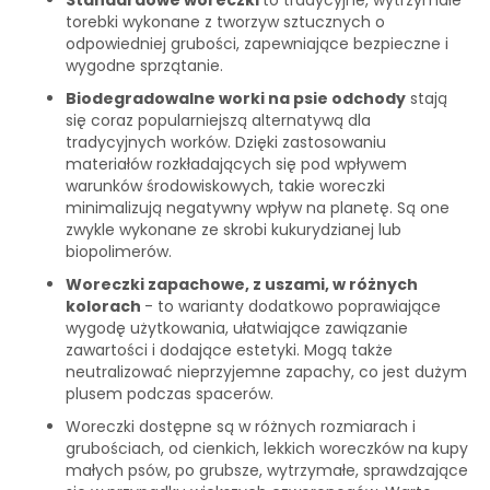
Standardowe woreczki
to tradycyjne, wytrzymałe
torebki wykonane z tworzyw sztucznych o
odpowiedniej grubości, zapewniające bezpieczne i
wygodne sprzątanie.
Biodegradowalne worki na psie odchody
stają
się coraz popularniejszą alternatywą dla
tradycyjnych worków. Dzięki zastosowaniu
materiałów rozkładających się pod wpływem
warunków środowiskowych, takie woreczki
minimalizują negatywny wpływ na planetę. Są one
zwykle wykonane ze skrobi kukurydzianej lub
biopolimerów.
Woreczki zapachowe, z uszami, w różnych
kolorach
- to warianty dodatkowo poprawiające
wygodę użytkowania, ułatwiające zawiązanie
zawartości i dodające estetyki. Mogą także
neutralizować nieprzyjemne zapachy, co jest dużym
plusem podczas spacerów.
Woreczki dostępne są w różnych rozmiarach i
grubościach, od cienkich, lekkich woreczków na kupy
małych psów, po grubsze, wytrzymałe, sprawdzające