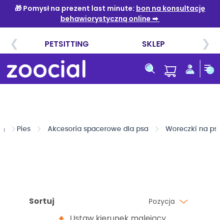
Przejdź
do
treści
Pies
Akcesoria spacerowe dla psa
Woreczki na ps
Sortuj
Pozycja
Ustaw kierunek malejący