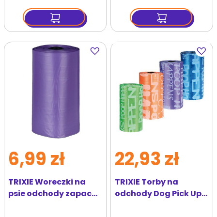
Dodaj
Dodaj
do
do
ulubionych
ulubi
6,99 zł
22,93 zł
TRIXIE Woreczki na
TRIXIE Torby na
psie odchody zapach
odchody Dog Pick Up 8
lawendy 4 x 20 szt
x 20 szt