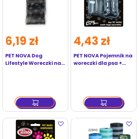
6,19 zł
4,43 zł
PET NOVA Dog
PET NOVA Pojemnik na
Lifestyle Woreczki na
woreczki dla psa +
pse odchody 4 x 20 szt
rolka 20 szt czarny
czarne
Dodaj
Dodaj
do
do
ulubionych
ulubi