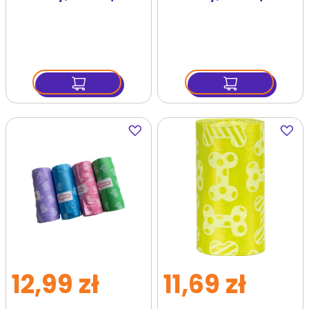
worków
worków
Dodaj
Dodaj
do
do
ulubionych
ulubi
12,99 zł
11,69 zł