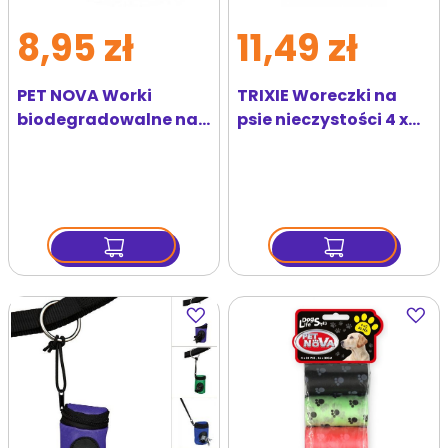
8,95 zł
11,49 zł
PET NOVA Worki
TRIXIE Woreczki na
biodegradowalne na
psie nieczystości 4 x
psie odchody 4x20szt
20 szt
Dodaj
Dodaj
do
do
ulubionych
ulubi