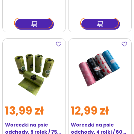
Dodaj
Dodaj
do
do
ulubionych
ulubi
13,99 zł
12,99 zł
Woreczki na psie
Woreczki na psie
odchody, 5 rolek / 75
odchody, 4 rolki / 60