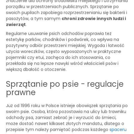
znaczenie dla ochrony środowiska miejskiego i utrzymania
porządku w przestrzeniach publicznych. Sprzątanie po
swoich pupilach zapobiega rozprzestrzenianiu się bakterii i
pasożytów, a tym samym
chroni zdrowie innych ludzi i
zwierząt
.
Regularne usuwanie psich odchodów poprawia też
estetykę parków, chodników i podwórek, co wpływa na
pozytywny odbiór przestrzeni miejskiej. Wygoda i łatwość
użycia woreczków, często wyposażonych w praktyczne
pojemniki czy etui, zachęca do ich stosowania, co
przekłada się na lepsze nawyki wśród właścicieli psów i
większą dbałość o otoczenie.
Sprzątanie po psie - regulacje
prawne
Już od 1996 roku w Polsce istnieje obowiązek sprzątania po
swoim psie. Osoba, która pozostawia na ulicy lub trawniku
odchody psa, zamiast zebrać je i wyrzucić do śmieci,
może dostać nawet kilkaset złotych mandatu, dlatego o
przepisie tym należy pamiętać podczas każdego
spaceru