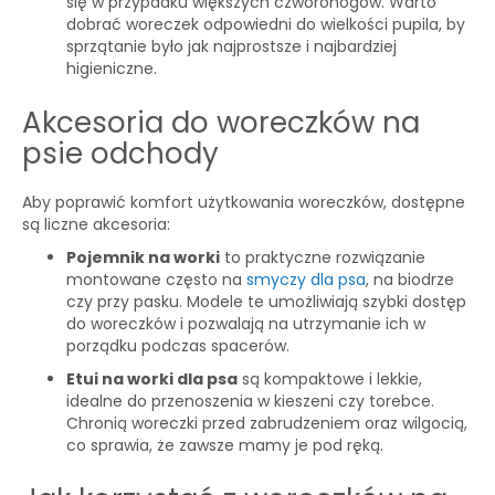
się w przypadku większych czworonogów. Warto
dobrać woreczek odpowiedni do wielkości pupila, by
sprzątanie było jak najprostsze i najbardziej
higieniczne.
Akcesoria do woreczków na
psie odchody
Aby poprawić komfort użytkowania woreczków, dostępne
są liczne akcesoria:
Pojemnik na worki
to praktyczne rozwiązanie
montowane często na
smyczy dla psa
, na biodrze
czy przy pasku. Modele te umożliwiają szybki dostęp
do woreczków i pozwalają na utrzymanie ich w
porządku podczas spacerów.
Etui na worki dla psa
są kompaktowe i lekkie,
idealne do przenoszenia w kieszeni czy torebce.
Chronią woreczki przed zabrudzeniem oraz wilgocią,
co sprawia, że zawsze mamy je pod ręką.