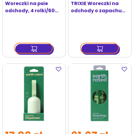
Woreczki na psie
TRIXIE Woreczki na
odchody, 4 rolki/60
odchody o zapachu
worków, łapka
cytrynowym M 20 szt x
4
Dodaj
Dodaj
do
do
ulubionych
ulubi