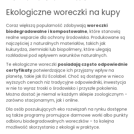
Ekologiczne woreczki na kupy
Coraz większą popularność zdobywają
woreczki
biodegradowalne i kompostowalne
, które stanowią
realne wsparcie dla ochrony środowiska. Produkowane są
najczęściej z naturalnych materiałów, takich jak
kukurydza, ziemniaki lub biopolimery, które ulegają
rozkładowi pod wpływem warunków naturalnych.
Te ekologiczne woreczki
posiadają często odpowiednie
certyfikaty
potwierdzające ich przyjazny wpływ na
planetę, takie jak EU Ecolabel. Choć są dostępne w nieco
wyższych cenach niż tradycyjne odpowiedniki, inwestycja
w nie to wyraz troski o środowisko i przyszłe pokolenia.
Można dostać je niemal w każdym sklepie zoologicznym -
zarówno stacjonarnym, jak i online.
Dla osób poszukujących eko rozwiązań na rynku dostępne
są także programy promujące darmowe worki albo punkty
odbioru biodegradowalnych woreczków – to kolejna
możliwość skorzystania z ekologii w praktyce.