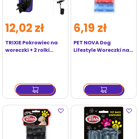
12,02 zł
6,19 zł
TRIXIE Pokrowiec na
PET NOVA Dog
woreczki + 2 rolki
Lifestyle Woreczki na
torebek
psie odchody 4 x 20
szt
Dodaj
Dodaj
do
do
ulubionych
ulubi