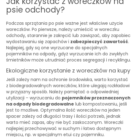
Jak korzystać z woreczków na
psie odchody?
Podczas sprzątania po psie ważne jest właściwe użycie
woreczków. Po pierwsze, należy umieścić w woreczku
odchody, starannie je zakręcić lub zawiązać, aby zapobiec
wydostawaniu się zapachów i
zabezpieczyć zawartość
.
Najlepiej, gdy są one wyrzucane do specjalnych
pojemników na odpady, gdyż wyrzucanie ich do zwykłych
śmietników może utrudniać proces segregacji i recyklingu.
Ekologiczne korzystanie z woreczków na kupy
Jeśli zależy nam na ochronie środowiska, warto korzystać
z biodegradowalnych woreczków, które ulegają rozkładowi
w przyjazny sposób. Należy pamiętać o odpowiedniej
utylizacji – wyrzucaniu do
pojemników przeznaczonych
na odpady biodegradowalne
lub kompostowaniu, jeśli
jest to możliwe. Optymalna ilość woreczków na jeden
spacer zależy od długości trasy i ilości potrzeb, jednak
warto mieć zapas, aby nie być zaskoczonym. Woreczki
najlepiej przechowywać w suchym i łatwo dostępnym
miejscu, np. w specjalnym etui czy pojemniku.