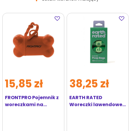
Dodaj
Dodaj
do
do
ulubionych
ulubi
15,85 zł
38,25 zł
FRONTPRO Pojemnik z
EARTH RATED
woreczkami na
Woreczki lawendowe
odchody psa
8x15 szt