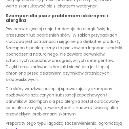
warto skonsultować się z lekarzem weterynarii.
Szampon dla psa z problemami skórnymi i
alergika
Psy coraz częściej mają tendencje do alergii, świądu,
przesuszeń lub podrażnień skóry. W takich przypadkach
kluczowa jest ostrożność i sięganie po delikatne produkty.
Szampon hipoalergiczny dla psa zawiera łagodne składniki
pochodzenia naturalnego, nie zawiera barwników,
sztucznych zapachów ani agresywnych detergentów.
Dzięki temu zarówno skóra jak i sierść psa jest lepiej
chroniona przed działaniem czynników drażniących i
środowiskowych.
Dla skóry wrażliwej najlepiej sprawdzają się szampony
pozbawione sztucznych substancji zapachowych i
barwników. Szampon dla psa alergika został opracowany
specjalnie z myślą o zwierzętach z nadwrażliwością albo
przewlekłymi problemami skórnymi.
Preparaty tego typu łagodzą zaczerwienienia, ograniczają