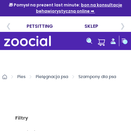
Przejdź
do
treści
Pies
Pielęgnacja psa
Szampony dla psa
Filtry