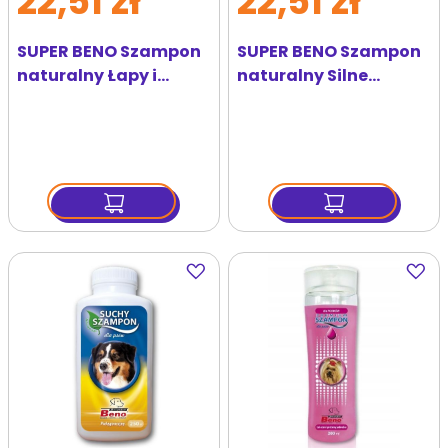
22,51 zł
22,51 zł
SUPER BENO Szampon
SUPER BENO Szampon
naturalny Łapy i
naturalny Silne
brzuch 300 ml
zabrudzenia 300 ml
Dodaj
Dodaj
do
do
ulubionych
ulubi