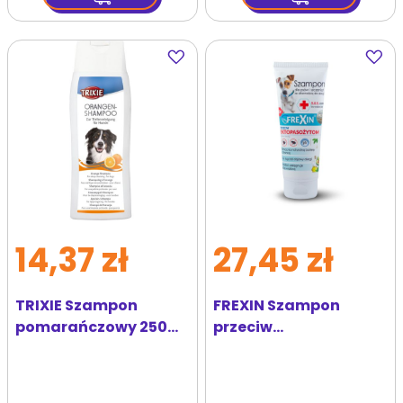
Dodaj
Dodaj
do
do
ulubionych
ulubi
14,37 zł
27,45 zł
TRIXIE Szampon
FREXIN Szampon
pomarańczowy 250
przeciw
ml
ektopasożytom dla
skóry wrażliwej i
skłonnej do