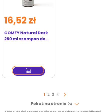
16,52 zł
COMFY Natural Dark
250 ml szampon do
ciemnej sierści
Strona
Aktualnie czytasz stronę
Strona
Strona
Strona
1
2
3
4
Strona
Następny
Pokaż na stronie
24