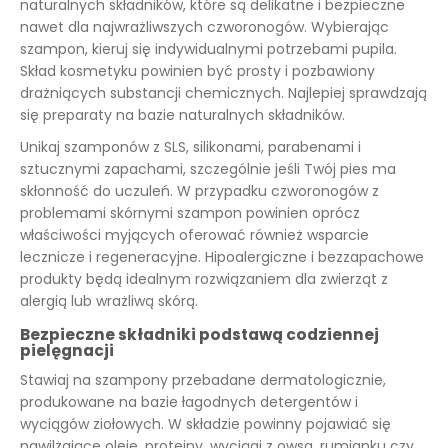
naturalnych składników, które są delikatne i bezpieczne
nawet dla najwrażliwszych czworonogów. Wybierając
szampon, kieruj się indywidualnymi potrzebami pupila.
Skład kosmetyku powinien być prosty i pozbawiony
drażniących substancji chemicznych. Najlepiej sprawdzają
się preparaty na bazie naturalnych składników.
Unikaj szamponów z SLS, silikonami, parabenami i
sztucznymi zapachami, szczególnie jeśli Twój pies ma
skłonność do uczuleń. W przypadku czworonogów z
problemami skórnymi szampon powinien oprócz
właściwości myjących oferować również wsparcie
lecznicze i regeneracyjne. Hipoalergiczne i bezzapachowe
produkty będą idealnym rozwiązaniem dla zwierząt z
alergią lub wrażliwą skórą.
Bezpieczne składniki podstawą codziennej
pielęgnacji
Stawiaj na szampony przebadane dermatologicznie,
produkowane na bazie łagodnych detergentów i
wyciągów ziołowych. W składzie powinny pojawiać się
nawilżające oleje, proteiny, wyciągi z owsa, rumianku czy