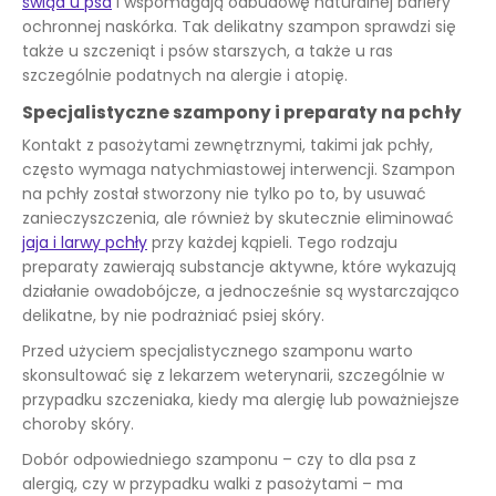
świąd u psa
i wspomagają odbudowę naturalnej bariery
ochronnej naskórka. Tak delikatny szampon sprawdzi się
także u szczeniąt i psów starszych, a także u ras
szczególnie podatnych na alergie i atopię.
Specjalistyczne szampony i preparaty na pchły
Kontakt z pasożytami zewnętrznymi, takimi jak pchły,
często wymaga natychmiastowej interwencji. Szampon
na pchły został stworzony nie tylko po to, by usuwać
zanieczyszczenia, ale również by skutecznie eliminować
jaja i larwy pchły
przy każdej kąpieli. Tego rodzaju
preparaty zawierają substancje aktywne, które wykazują
działanie owadobójcze, a jednocześnie są wystarczająco
delikatne, by nie podrażniać psiej skóry.
Przed użyciem specjalistycznego szamponu warto
skonsultować się z lekarzem weterynarii, szczególnie w
przypadku szczeniaka, kiedy ma alergię lub poważniejsze
choroby skóry.
Dobór odpowiedniego szamponu – czy to dla psa z
alergią, czy w przypadku walki z pasożytami – ma