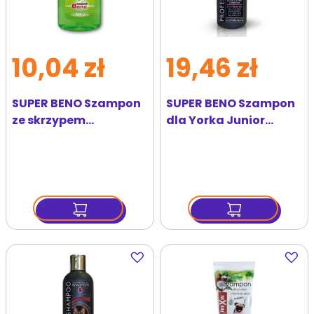
10,04 zł
19,46 zł
SUPER BENO Szampon
SUPER BENO Szampon
ze skrzypem
dla Yorka Junior
odżywczo -
Professional 250 ml
pielęgnacyjny dla psa
200 ml
Dodaj
Dodaj
do
do
ulubionych
ulubi