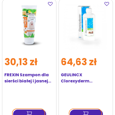
Dodaj
Dodaj
do
do
ulubionych
ulubi
30,13 zł
64,63 zł
FREXIN Szampon dla
GEULINCX
sierści białej i jasnej
Clorexyderm
220 g
Shampoo 4% 250ml
skoncentrowany
szampon dla psów i
kotów