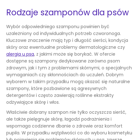
Rodzaje szamponów dla psów
Wybór odpowiedniego szamponu powinien być
uzależniony od indywidualnych potrzeb czworonoga.
Kluczowe znaczenie mają typ i długość sierści, kondycja
skóry oraz ewentualne problemy dermatologiczne czy
alergia u psa
, z jakimi może się borykać. W ofercie
dostępne są szampony dedykowane zarówno psom
zdrowym, jak i tym z problemami skórnymi, o specjalnych
wymaganiach czy skłonnościach do uczuleń. Dobrym
wyborem w takim przypadku mogą okazać się naturalne
szampony, które pozbawione są agresywnych
detergentów i często zawierają roślinne ekstrakty
odżywiające skórę i włos.
Właściwie dobrany szampon nie tylko oczyszcza sierść,
ale także pielęgnuje skórę, łagodzi podrażnienia i
wspomaga codzienne dbanie o zdrowie oraz komfort
pupila. W przypadku wątpliwości co do wyboru kosmetyku
lub pojawienia się problemów skórnych u psa, zawsze