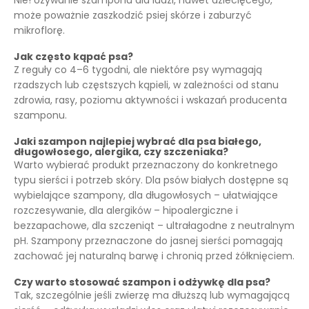
Nie! Używanie szamponu dla ludzi, nawet dziecięcego,
może poważnie zaszkodzić psiej skórze i zaburzyć
mikroflorę.
Jak często kąpać psa?
Z reguły co 4–6 tygodni, ale niektóre psy wymagają
rzadszych lub częstszych kąpieli, w zależności od stanu
zdrowia, rasy, poziomu aktywności i wskazań producenta
szamponu.
Jaki szampon najlepiej wybrać dla psa białego,
długowłosego, alergika, czy szczeniaka?
Warto wybierać produkt przeznaczony do konkretnego
typu sierści i potrzeb skóry. Dla psów białych dostępne są
wybielające szampony, dla długowłosych – ułatwiające
rozczesywanie, dla alergików – hipoalergiczne i
bezzapachowe, dla szczeniąt – ultrałagodne z neutralnym
pH. Szampony przeznaczone do jasnej sierści pomagają
zachować jej naturalną barwę i chronią przed żółknięciem.
Czy warto stosować szampon i odżywkę dla psa?
Tak, szczególnie jeśli zwierzę ma dłuższą lub wymagającą