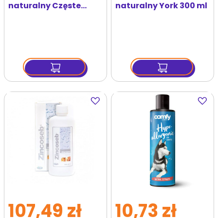
naturalny Częste
naturalny York 300 ml
mycie 300 ml
Dodaj
Dodaj
do
do
ulubionych
ulubi
107,49 zł
10,73 zł