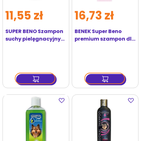
11,55 zł
16,73 zł
SUPER BENO Szampon
BENEK Super Beno
suchy pielęgnacyjny
premium szampon dla
dla psów 250 ml
yorka 200 ml
Dodaj
Dodaj
do
do
ulubionych
ulubi