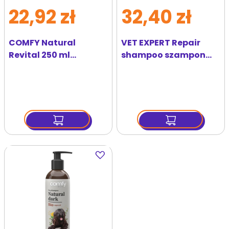
22,92 zł
32,40 zł
COMFY Natural
VET EXPERT Repair
Revital 250 ml
shampoo szampon
szampon
odbudowa i
regenerujący dla
regeneracja 250 ml
psów
Dodaj
do
ulubionych