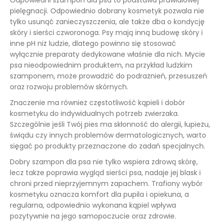
Odpowiedni szampon dla psa to podstawa prawidłowej
pielęgnacji. Odpowiednio dobrany kosmetyk pozwala nie
tylko usunąć zanieczyszczenia, ale także dba o kondycję
skóry i sierści czworonoga. Psy mają inną budowę skóry i
inne pH niż ludzie, dlatego powinno się stosować
wyłącznie preparaty dedykowane właśnie dla nich. Mycie
psa nieodpowiednim produktem, na przykład ludzkim
szamponem, może prowadzić do podrażnień, przesuszeń
oraz rozwoju problemów skórnych.
Znaczenie ma również częstotliwość kąpieli i dobór
kosmetyku do indywidualnych potrzeb zwierzaka.
Szczególnie jeśli Twój pies ma skłonność do alergii, łupieżu,
świądu czy innych problemów dermatologicznych, warto
sięgać po produkty przeznaczone do zadań specjalnych.
Dobry szampon dla psa nie tylko wspiera zdrową skórę,
lecz także poprawia wygląd sierści psa, nadaje jej blask i
chroni przed nieprzyjemnym zapachem. Trafiony wybór
kosmetyku oznacza komfort dla pupila i opiekuna, a
regularna, odpowiednio wykonana kąpiel wpływa
pozytywnie na jego samopoczucie oraz zdrowie.