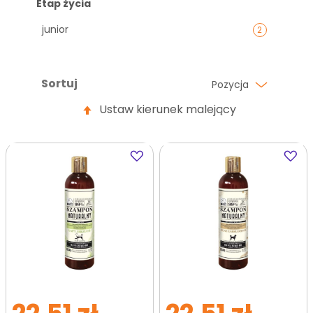
Etap życia
junior
2
Sortuj
Pozycja
Ustaw kierunek malejący
Dodaj
Dodaj
do
do
ulubionych
ulubi