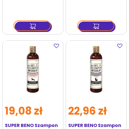
Dodaj
Dodaj
do
do
ulubionych
ulubi
19,08 zł
22,96 zł
SUPER BENO Szampon
SUPER BENO Szampon