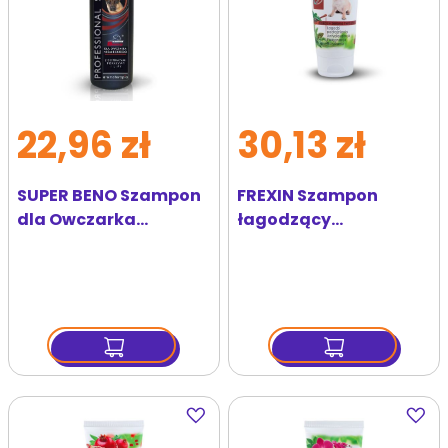
22,96 zł
30,13 zł
SUPER BENO Szampon
FREXIN Szampon
dla Owczarka
łagodzący
Niemieckiego
podrażnienia do skóry
Professional 250 ml
wrażliwej 220 g
Dodaj
Dodaj
do
do
ulubionych
ulubi