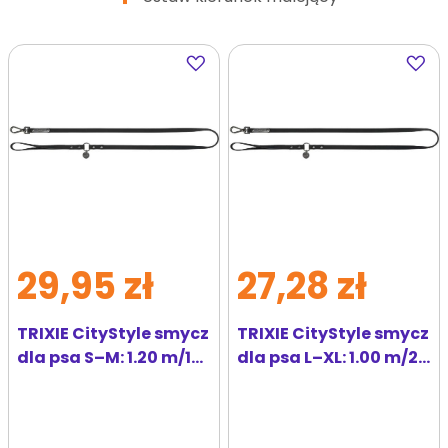
Dodaj
Dodaj
do
do
ulubionych
ulubi
29,95 zł
27,28 zł
TRIXIE CityStyle smycz
TRIXIE CityStyle smycz
dla psa S–M: 1.20 m/13
dla psa L–XL: 1.00 m/20
mm czarna
mm czarna