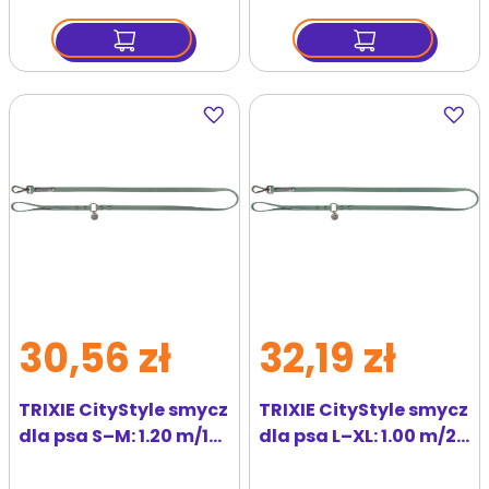
Dodaj
Dodaj
do
do
ulubionych
ulubi
30,56 zł
32,19 zł
TRIXIE CityStyle smycz
TRIXIE CityStyle smycz
dla psa S–M: 1.20 m/13
dla psa L–XL: 1.00 m/20
mm szałwiowa
mm szałwiowa