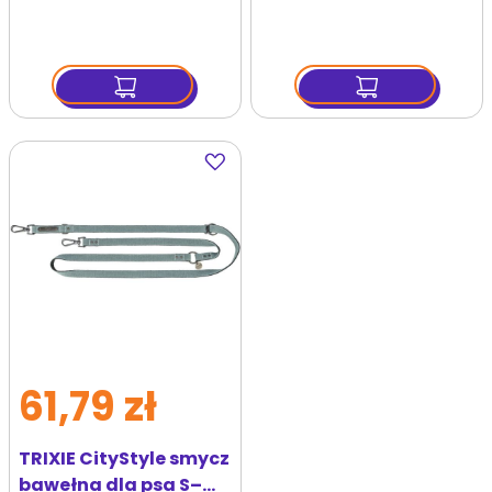
Dodaj
do
ulubionych
61,79 zł
TRIXIE CityStyle smycz
bawełna dla psa S–M: