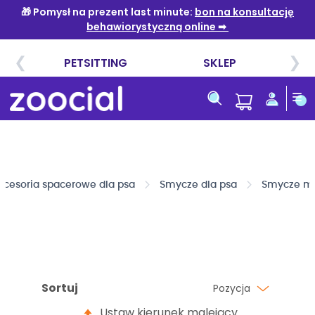
Przejdź
do
treści
kcesoria spacerowe dla psa
Smycze dla psa
Smycze mie
Sortuj
Pozycja
Ustaw kierunek malejący