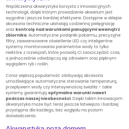
Współczesna akwarystyka korzysta z innowacyjnych
technologii, dzięki którym prowadzenie akwarium jest
wygodne i jeszcze bardziej efektywne. Dostępne w sklepie
akcesoria techniczne ułatwiają codzienną pielęgnację
oraz
kontrolę nad warunkami panującymi wewnątrz
zbiornika
. Automatyczne podajniki pokarmu, precyzyjne
filtry, zaawansowane oświetlenie LED czy inteligentne
systemy monitorowania parametrów wody to tylko
niektóre z rozwiązań, które pozwolą Ci zaoszczędzić czas,
a jednocześnie odwdzięczą się zdrowiem oraz pięknym
wyglądem ryb i roślin.
Coraz większą popularność zdobywają akcesoria
umożliwiające automatyczne sterowanie temperaturą,
przepływem wody czy intensywnością światła – takie
systemy gwarantują
optymalne warunki nawet
podczas naszej nieobecności
. Dzięki takim innowacjom
akwarystyka może być teraz jeszcze łatwiejsza i bardziej
przystępna dla każdego, bez względu na poziom
doświadczenia.
Akwarystyka poza domem