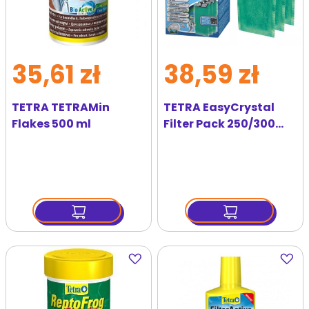
35,61 zł
38,59 zł
TETRA TETRAMin
TETRA EasyCrystal
Flakes 500 ml
Filter Pack 250/300
with Activated
Carbon
Dodaj
Dodaj
do
do
ulubionych
ulubi