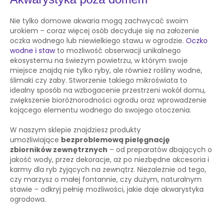
Nie tylko domowe akwaria mogą zachwycać swoim
urokiem – coraz więcej osób decyduje się na założenie
oczka wodnego lub niewielkiego stawu w ogrodzie.
Oczko
wodne i staw
to możliwość obserwacji unikalnego
ekosystemu na świeżym powietrzu, w którym swoje
miejsce znajdą nie tylko ryby, ale również rośliny wodne,
ślimaki czy żaby. Stworzenie takiego mikroświata to
idealny sposób na wzbogacenie przestrzeni wokół domu,
zwiększenie bioróżnorodności ogrodu oraz wprowadzenie
kojącego elementu wodnego do swojego otoczenia.
W naszym sklepie znajdziesz produkty
umożliwiające
bezproblemową pielęgnację
zbiorników zewnętrznych
– od preparatów dbających o
jakość wody, przez dekoracje, aż po niezbędne akcesoria i
karmy dla ryb żyjących na zewnątrz. Niezależnie od tego,
czy marzysz o małej fontannie, czy dużym, naturalnym
stawie – odkryj pełnię możliwości, jakie daje akwarystyka
ogrodowa.