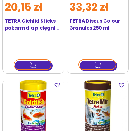
20,15 zł
33,32 zł
TETRA Cichlid Sticks
TETRA Discus Colour
pokarm dla pielęgnic
Granules 250 ml
250 ml
Dodaj
Dodaj
do
do
ulubionych
ulubi