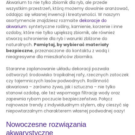
Akwarium to nie tylko zbiornik dla ryb, ale przede
wszystkim przestrzeń, którą możemy dowolnie aranżować,
oddając się własnej inwencji i kreatywności. W naszym
asortymencie znajdziesz rozmaite
dekoracje do
akwarium
: syntetyczne rośliny, kamienie, korzenie i inne
ozdoby, które nie tylko upiększą zbiornik, ale również
stworzą schronienie dla ryb i warunki zbliżone do
naturalnych.
Pamiętaj, by wybierać materiały
bezpieczne
, przeznaczone do kontaktu z wodą i
nieagresywne dla mieszkańców zbiornika.
Staranne zaplanowanie układu dekoracji pozwala
odtworzyć środowisko tropikalnej rafy, rzecznych zatoczek
czy tajemniczych lasów podwodnych. Roślinność
akwariowa – zarówno żywa, jak i sztuczna – nie tylko
stanowi ozdobę, ale też wspomaga filtrację wody oraz
zapewnia rybom poczucie bezpieczeństwa. Połącz
najnowsze trendy z indywidualnym stylem, aby cieszyć się
niepowtarzalnym charakterem własnej podwodnej oazy!
Nowoczesne rozwiązania
akwarystyczne