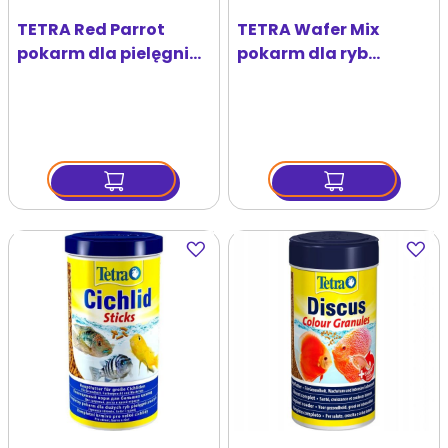
TETRA Red Parrot
TETRA Wafer Mix
pokarm dla pielęgnic
pokarm dla ryb
250 ml
dennych 1 l
Dodaj
Dodaj
do
do
ulubionych
ulubi