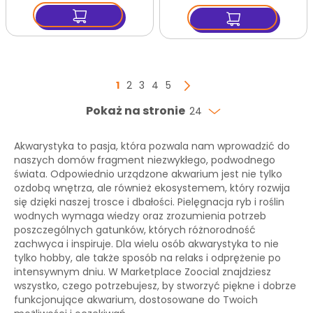
Strona
Aktualnie czytasz stronę
Strona
Strona
Strona
Strona
1
2
3
4
5
Strona
Następny
Pokaż na stronie
24
Akwarystyka to pasja, która pozwala nam wprowadzić do
naszych domów fragment niezwykłego, podwodnego
świata. Odpowiednio urządzone akwarium jest nie tylko
ozdobą wnętrza, ale również ekosystemem, który rozwija
się dzięki naszej trosce i dbałości. Pielęgnacja ryb i roślin
wodnych wymaga wiedzy oraz zrozumienia potrzeb
poszczególnych gatunków, których różnorodność
zachwyca i inspiruje. Dla wielu osób akwarystyka to nie
tylko hobby, ale także sposób na relaks i odprężenie po
intensywnym dniu. W Marketplace Zoocial znajdziesz
wszystko, czego potrzebujesz, by stworzyć piękne i dobrze
funkcjonujące akwarium, dostosowane do Twoich