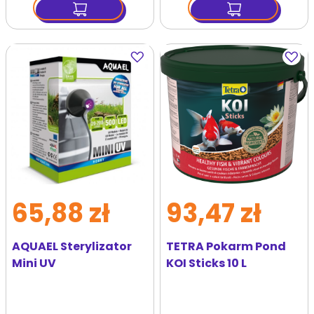
Dodaj
Dodaj
do
do
ulubionych
ulubi
65,88 zł
93,47 zł
AQUAEL Sterylizator
TETRA Pokarm Pond
Mini UV
KOI Sticks 10 L