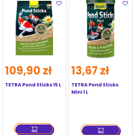
Dodaj
Dodaj
do
do
ulubionych
ulubi
109,90 zł
13,67 zł
TETRA Pond Sticks 15 L
TETRA Pond Sticks
Mini 1 L