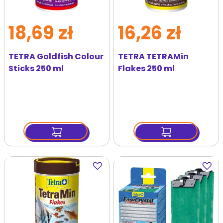
18,69 zł
16,26 zł
TETRA Goldfish Colour
TETRA TETRAMin
Sticks 250 ml
Flakes 250 ml
Dodaj
Dodaj
do
do
ulubionych
ulubi