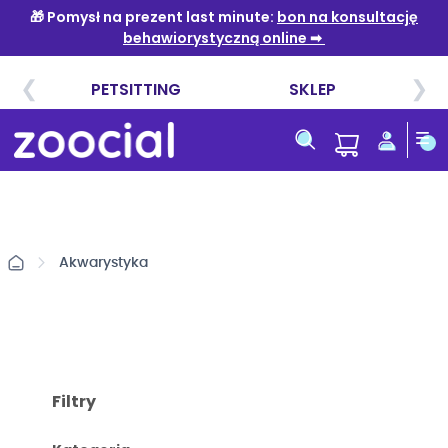
Przejdź
do
treści
Akwarystyka
Filtry