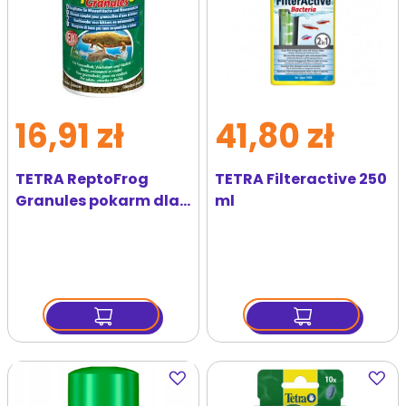
16,91 zł
41,80 zł
TETRA ReptoFrog
TETRA Filteractive 250
Granules pokarm dla
ml
płazów 100 ml
Dodaj
Dodaj
do
do
ulubionych
ulubi