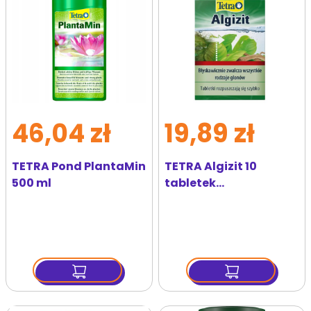
46,04 zł
19,89 zł
TETRA Pond PlantaMin
TETRA Algizit 10
500 ml
tabletek
zwalczających glony