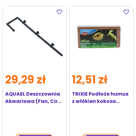
Dodaj
Dodaj
do
do
ulubionych
ulubi
29,29 zł
12,51 zł
AQUAEL Deszczownia
TRIXIE Podłoże humus
Akwariowa (Fan, Cir
z włókien kokosa
350/650)
prasowane 9 l