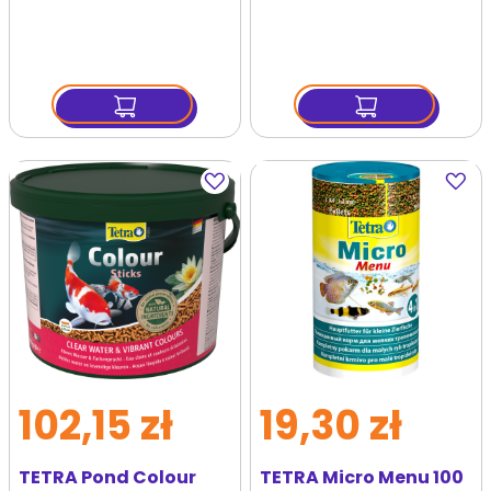
Dodaj
Dodaj
do
do
ulubionych
ulubi
102,15 zł
19,30 zł
TETRA Pond Colour
TETRA Micro Menu 100