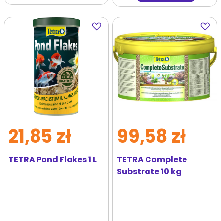
Dodaj
Dodaj
do
do
ulubionych
ulubi
21,85 zł
99,58 zł
TETRA Pond Flakes 1 L
TETRA Complete
Substrate 10 kg