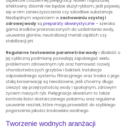
aspektów codziennej pielęgnacji. Nawet najbardziej
efektowny zbiornik nie będzie służył rybkom, jeśli pojawią
się w nim zanieczyszczenia czy szkodliwe substancje.
Niezbędnym wsparciem w
zachowaniu czystej i
zdrowej wody
są
preparaty akwarystyczne
– szeroka
gama środków przeznaczonych do uzdatniania wody,
usuwania glonów, neutralizacji metali ciężkich czy
stabilizacji pH.
Regularne testowanie parametrów wody
i dbałość o
jej cykliczną podmianę pozwalają zapobiegać wielu
problemom zdrowotnym ryb oraz hamować rozwój
chorobotwórczych grzybów i bakterii. Instalacja
odpowiedniego systemu filtracyjnego oraz troska o jego
stałą konserwację są nieodzowne, jeśli chcemy długo
cieszyć się przejrzystością wody i spokojnym, zdrowym
życiem naszych ryb. Pielęgnacja akwarium to także
kontrola ilości dostarczanego pokarmu oraz regularne
usuwanie resztek, które mogą prowadzić do szybkiego
pogorszenia jakości środowiska wodnego.
Tworzenie wodnych aranżacji