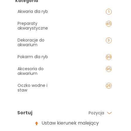
Kategoria
Akwaria dla ryb
1
Preparaty
45
akwarystyczne
Dekoracje do
3
akwarium
Pokarm dla ryb
99
Akcesoria do
95
akwarium
Oczko wodne i
26
staw
Sortuj
Pozycja
Ustaw kierunek malejący