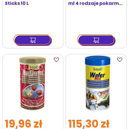
Sticks 10 L
ml 4 rodzaje pokarmu
dla rybek
tropikalnych
Dodaj
Dodaj
do
do
ulubionych
ulubi
19,96 zł
115,30 zł