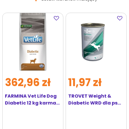
Dodaj
Dodaj
do
do
ulubionych
ulubi
362,96 zł
11,97 zł
FARMINA Vet Life Dog
TROVET Weight &
Diabetic 12 kg karma
Diabetic WRD dla psa
dla psów z cukrzycą
400 g