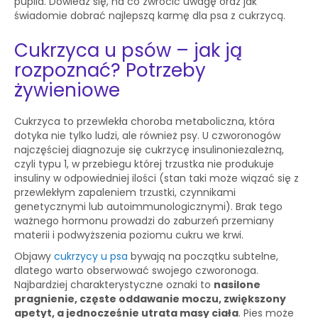
pupila. Dowiedz się, na co zwrócić uwagę oraz jak
świadomie dobrać najlepszą karmę dla psa z cukrzycą.
Cukrzyca u psów – jak ją
rozpoznać? Potrzeby
żywieniowe
Cukrzyca to przewlekła choroba metaboliczna, która
dotyka nie tylko ludzi, ale również psy. U czworonogów
najczęściej diagnozuje się cukrzycę insulinoniezależną,
czyli typu 1, w przebiegu której trzustka nie produkuje
insuliny w odpowiedniej ilości (stan taki może wiązać się z
przewlekłym zapaleniem trzustki, czynnikami
genetycznymi lub autoimmunologicznymi). Brak tego
ważnego hormonu prowadzi do zaburzeń przemiany
materii i podwyższenia poziomu cukru we krwi.
Objawy
cukrzycy u psa
bywają na początku subtelne,
dlatego warto obserwować swojego czworonoga.
Najbardziej charakterystyczne oznaki to
nasilone
pragnienie, częste oddawanie moczu, zwiększony
apetyt, a jednocześnie utrata masy ciała
. Pies może