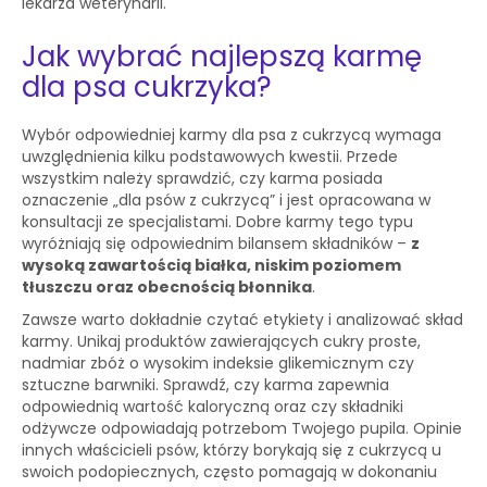
lekarza weterynarii.
Jak wybrać najlepszą karmę
dla psa cukrzyka?
Wybór odpowiedniej karmy dla psa z cukrzycą wymaga
uwzględnienia kilku podstawowych kwestii. Przede
wszystkim należy sprawdzić, czy karma posiada
oznaczenie „dla psów z cukrzycą” i jest opracowana w
konsultacji ze specjalistami. Dobre karmy tego typu
wyróżniają się odpowiednim bilansem składników –
z
wysoką zawartością białka, niskim poziomem
tłuszczu oraz obecnością błonnika
.
Zawsze warto dokładnie czytać etykiety i analizować skład
karmy. Unikaj produktów zawierających cukry proste,
nadmiar zbóż o wysokim indeksie glikemicznym czy
sztuczne barwniki. Sprawdź, czy karma zapewnia
odpowiednią wartość kaloryczną oraz czy składniki
odżywcze odpowiadają potrzebom Twojego pupila. Opinie
innych właścicieli psów, którzy borykają się z cukrzycą u
swoich podopiecznych, często pomagają w dokonaniu