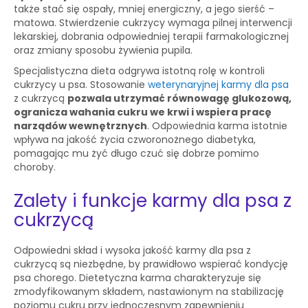
także stać się ospały, mniej energiczny, a jego sierść –
matowa. Stwierdzenie cukrzycy wymaga pilnej interwencji
lekarskiej, dobrania odpowiedniej terapii farmakologicznej
oraz zmiany sposobu żywienia pupila.
Specjalistyczna dieta odgrywa istotną rolę w kontroli
cukrzycy u psa. Stosowanie
weterynaryjnej karmy dla psa
z cukrzycą
pozwala utrzymać równowagę glukozową,
ogranicza wahania cukru we krwi i wspiera pracę
narządów wewnętrznych
. Odpowiednia karma istotnie
wpływa na jakość życia czworonożnego diabetyka,
pomagając mu żyć długo czuć się dobrze pomimo
choroby.
Zalety i funkcje karmy dla psa z
cukrzycą
Odpowiedni skład i wysoka jakość karmy dla psa z
cukrzycą są niezbędne, by prawidłowo wspierać kondycję
psa chorego. Dietetyczna karma charakteryzuje się
zmodyfikowanym składem, nastawionym na stabilizację
poziomu cukru przy jednoczesnym zapewnieniu