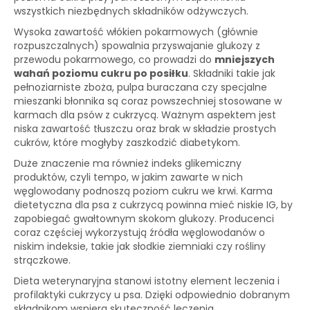
wszystkich niezbędnych składników odżywczych.
Wysoka zawartość włókien pokarmowych (głównie
rozpuszczalnych) spowalnia przyswajanie glukozy z
przewodu pokarmowego, co prowadzi do
mniejszych
wahań poziomu cukru po posiłku
. Składniki takie jak
pełnoziarniste zboża, pulpa buraczana czy specjalne
mieszanki błonnika są coraz powszechniej stosowane w
karmach dla psów z cukrzycą. Ważnym aspektem jest
niska zawartość tłuszczu oraz brak w składzie prostych
cukrów, które mogłyby zaszkodzić diabetykom.
Duże znaczenie ma również indeks glikemiczny
produktów, czyli tempo, w jakim zawarte w nich
węglowodany podnoszą poziom cukru we krwi. Karma
dietetyczna dla psa z cukrzycą powinna mieć niskie IG, by
zapobiegać gwałtownym skokom glukozy. Producenci
coraz częściej wykorzystują źródła węglowodanów o
niskim indeksie, takie jak słodkie ziemniaki czy rośliny
strączkowe.
Dieta weterynaryjna stanowi istotny element leczenia i
profilaktyki cukrzycy u psa. Dzięki odpowiednio dobranym
składnikom wspiera skuteczność leczenia