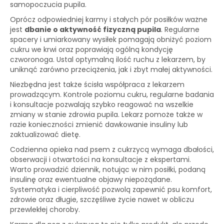
samopoczucia pupila.
Oprócz odpowiedniej karmy i stałych pór posiłków ważne
jest
dbanie o aktywność fizyczną pupila
. Regularne
spacery i umiarkowany wysiłek pomagają obniżyć poziom
cukru we krwi oraz poprawiają ogólną kondycję
czworonoga. Ustal optymalną ilość ruchu z lekarzem, by
uniknąć zarówno przeciążenia, jak i zbyt małej aktywności.
Niezbędna jest także ścisła współpraca z lekarzem
prowadzącym. Kontrole poziomu cukru, regularne badania
i konsultacje pozwalają szybko reagować na wszelkie
zmiany w stanie zdrowia pupila. Lekarz pomoże także w
razie konieczności zmienić dawkowanie insuliny lub
zaktualizować dietę.
Codzienna opieka nad psem z cukrzycą wymaga dbałości,
obserwacji i otwartości na konsultacje z ekspertami.
Warto prowadzić dziennik, notując w nim posiłki, podaną
insulinę oraz ewentualne objawy niepożądane.
Systematyka i cierpliwość pozwolą zapewnić psu komfort,
zdrowie oraz długie, szczęśliwe życie nawet w obliczu
przewlekłej choroby.