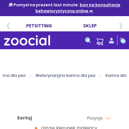
Przejdź
do
treści
arma dla psa
Weterynaryjna karma dla psa
Karma dla 
Sortuj
Pozycja
Ustaw kierunek malejący