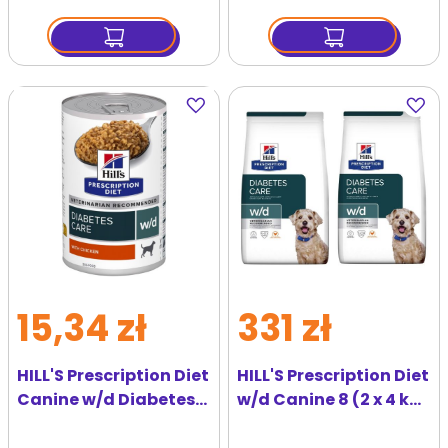
Dodaj
Dodaj
do
do
ulubionych
ulubi
15,34 zł
331 zł
HILL'S Prescription Diet
HILL'S Prescription Diet
Canine w/d Diabetes
w/d Canine 8 (2 x 4 kg)
Care z kurczakiem 370
karma dietetyczna
g w puszce
dla psów z cukrzycą