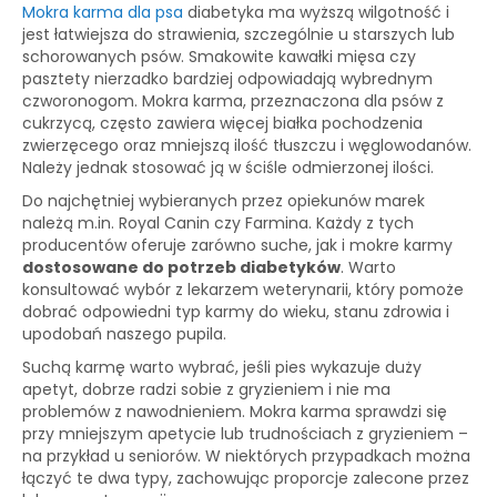
Mokra karma dla psa
diabetyka ma wyższą wilgotność i
jest łatwiejsza do strawienia, szczególnie u starszych lub
schorowanych psów. Smakowite kawałki mięsa czy
pasztety nierzadko bardziej odpowiadają wybrednym
czworonogom. Mokra karma, przeznaczona dla psów z
cukrzycą, często zawiera więcej białka pochodzenia
zwierzęcego oraz mniejszą ilość tłuszczu i węglowodanów.
Należy jednak stosować ją w ściśle odmierzonej ilości.
Do najchętniej wybieranych przez opiekunów marek
należą m.in. Royal Canin czy Farmina. Każdy z tych
producentów oferuje zarówno suche, jak i mokre karmy
dostosowane do potrzeb diabetyków
. Warto
konsultować wybór z lekarzem weterynarii, który pomoże
dobrać odpowiedni typ karmy do wieku, stanu zdrowia i
upodobań naszego pupila.
Suchą karmę warto wybrać, jeśli pies wykazuje duży
apetyt, dobrze radzi sobie z gryzieniem i nie ma
problemów z nawodnieniem. Mokra karma sprawdzi się
przy mniejszym apetycie lub trudnościach z gryzieniem –
na przykład u seniorów. W niektórych przypadkach można
łączyć te dwa typy, zachowując proporcje zalecone przez