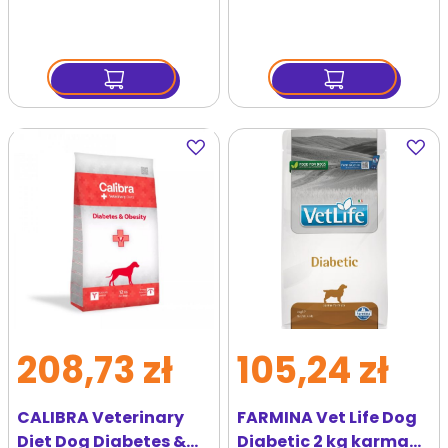
Dodaj
Dodaj
do
do
ulubionych
ulubi
208,73 zł
105,24 zł
CALIBRA Veterinary
FARMINA Vet Life Dog
Diet Dog Diabetes &
Diabetic 2 kg karma