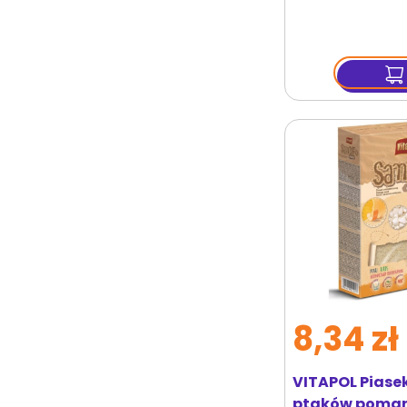
8,34 zł
VITAPOL Piase
ptaków poma