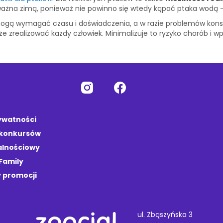
 ważna zimą, ponieważ nie powinno się wtedy kąpać ptaka wodą 
ogą wymagać czasu i doświadczenia, a w razie problemów konsul
e zrealizować każdy człowiek. Minimalizuje to ryzyko chorób i 
rywatności
 konkursów
alnościowy
Family
 promocji
ul. Zbąszyńska 3