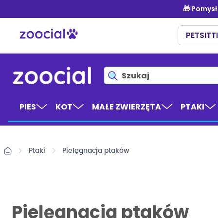
Przejdź
do
treści
PIES
KOT
MAŁE ZWIERZĘTA
PTAKI
Ptaki
Pielęgnacja ptaków
Pielęgnacja ptaków