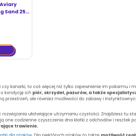
Aviary
ng Sand 25
item dla
i czy kanarki, to coś więcej niż tylko zapewnienie im pokarmu i 
ć o kondycję ich
piór, skrzydeł, pazurów, a także specjalisty
ną przestrzeń, ale również możliwości do zabawy i instynktownyc
 rozwiązania ułatwiające utrzymaniu czystości. Znajdziesz tu 
ają one codzienne czyszczenia dna klatki z odchodów i resztek po
ające trawienie.
latki dla ptaków
. Dla niektórych ptaków to także
możliwość rea