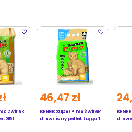
Dodaj
Dodaj
do
do
ulubionych
ulubionych
zł
46,47 zł
24,
nio Żwirek
BENEK Super Pinio Żwirek
BENEK 
t 35 l
drewniany pellet tajga 10
drewni
l