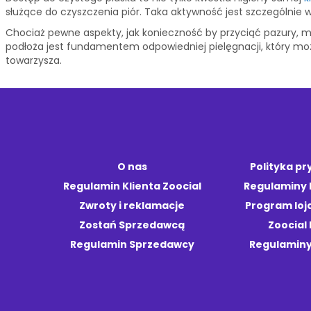
służące do czyszczenia piór. Taka aktywność jest szczególnie
Chociaż pewne aspekty, jak konieczność by przyciąć pazury, m
podłoża jest fundamentem odpowiedniej pielęgnacji, który moż
towarzysza.
O nas
Polityka p
Regulamin Klienta Zoocial
Regulaminy
Zwroty i reklamacje
Program loj
Zostań Sprzedawcą
Zoocial 
Regulamin Sprzedawcy
Regulaminy