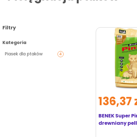
Filtry
Kategoria
Piasek dla ptaków
4
136,37 
BENEK Super Pi
drewniany pelle