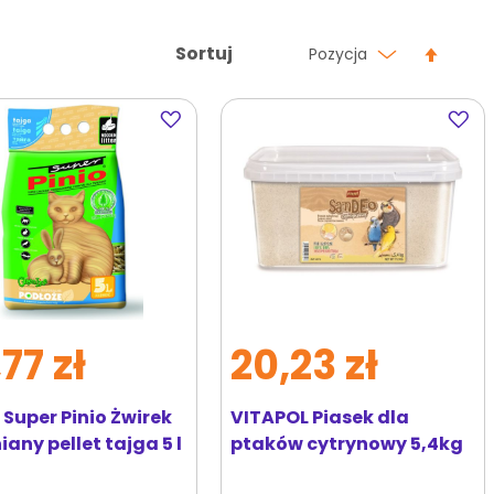
Ustaw
Sortuj
Pozycja
kierun
malej
Dodaj
Dodaj
do
do
ulubionych
ulubi
77 zł
20,23 zł
Super Pinio Żwirek
VITAPOL Piasek dla
any pellet tajga 5 l
ptaków cytrynowy 5,4kg