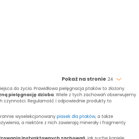
Pokaż na stronie
24
miejsca do życia. Prawidłowa pielęgnacja ptaków to złożony
czną pielęgnację dzioba
. Wiele z tych zachowań obserwujemy
h czynności. Regularność i odpowiednie produkty to
starannie wyselekcjonowany
piasek dla ptaków
, a także
żywienia, a niektóre z nich zawierają minerały i fragmenty
lizowania instynktownych zachowań
, jak suche kąpiele