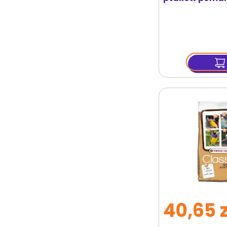
1.5 kg
40,65 z