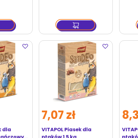
Dodaj
Dodaj
do
do
ulubionych
ulubionych
7,07 zł
8,3
k dla
VITAPOL Piasek dla
VITAP
rańczowy
ptaków 1.5 kg
ptakó