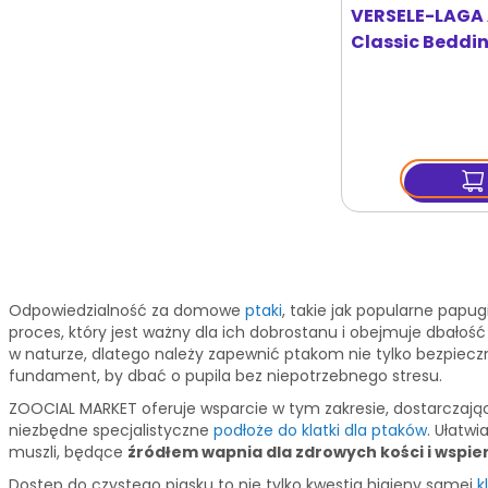
VERSELE-LAGA 
Classic Beddi
kg piasek z gr
ptaków
Odpowiedzialność za domowe
ptaki
, takie jak popularne papug
proces, który jest ważny dla ich dobrostanu i obejmuje dbałoś
w naturze, dlatego należy zapewnić ptakom nie tylko bezpiecz
fundament, by dbać o pupila bez niepotrzebnego stresu.
ZOOCIAL MARKET oferuje wsparcie w tym zakresie, dostarczając
niezbędne specjalistyczne
podłoże do klatki dla ptaków
. Ułatwi
muszli, będące
źródłem wapnia dla zdrowych kości i wspier
Dostęp do czystego piasku to nie tylko kwestia higieny samej
k