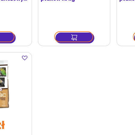
Dodaj
do
ulubionych
ł