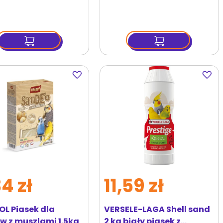
Dodaj
Dodaj
do
do
ulubionych
ulubi
4 zł
11,59 zł
OL Piasek dla
VERSELE-LAGA Shell sand
w z muszlami 1.5kg
2 kg biały piasek z