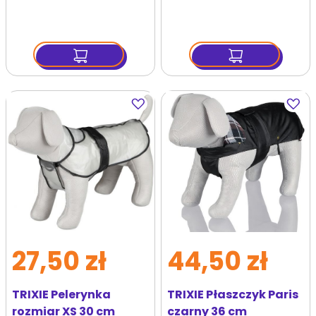
Dodaj
Dodaj
do
do
ulubionych
ulubi
27,50 zł
44,50 zł
TRIXIE Pelerynka
TRIXIE Płaszczyk Paris
rozmiar XS 30 cm
czarny 36 cm