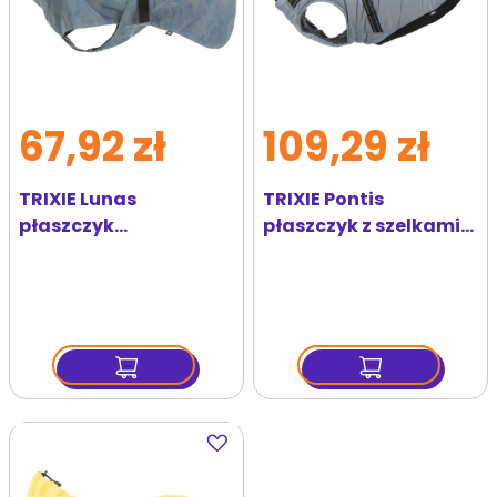
67,92 zł
109,29 zł
TRIXIE Lunas
TRIXIE Pontis
płaszczyk
płaszczyk z szelkami
przeciwdeszczowy XS
M 45 cm szary
25 cm
srebrno/niebieski
Dodaj
do
ulubionych