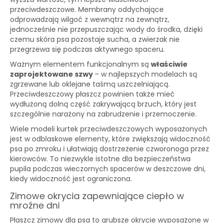
przeciwdeszczowe. Membrany oddychające
odprowadzają wilgoć z wewnątrz na zewnątrz,
jednocześnie nie przepuszczając wody do środka, dzięki
czemu skóra psa pozostaje sucha, a zwierzak nie
przegrzewa się podczas aktywnego spaceru.
Ważnym elementem funkcjonalnym są
właściwie
zaprojektowane szwy
– w najlepszych modelach są
zgrzewane lub oklejane taśmą uszczelniającą.
Przeciwdeszczowy płaszcz powinien także mieć
wydłużoną dolną część zakrywającą brzuch, który jest
szczególnie narażony na zabrudzenie i przemoczenie.
Wiele modeli kurtek przeciwdeszczowych wyposażonych
jest w odblaskowe elementy, które zwiększają widoczność
psa po zmroku i ułatwiają dostrzeżenie czworonoga przez
kierowców. To niezwykle istotne dla bezpieczeństwa
pupila podczas wieczornych spacerów w deszczowe dni,
kiedy widoczność jest ograniczona.
Zimowe okrycia zapewniające ciepło w
mroźne dni
Płaszcz zimowy dla psa to grubsze okrycie wyposażone w