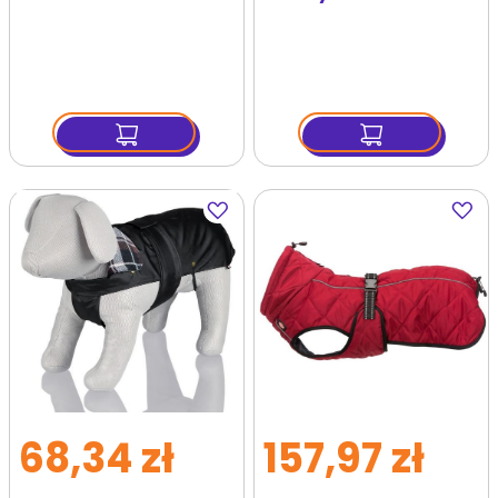
Dodaj
Dodaj
do
do
ulubionych
ulubi
68,34 zł
157,97 zł