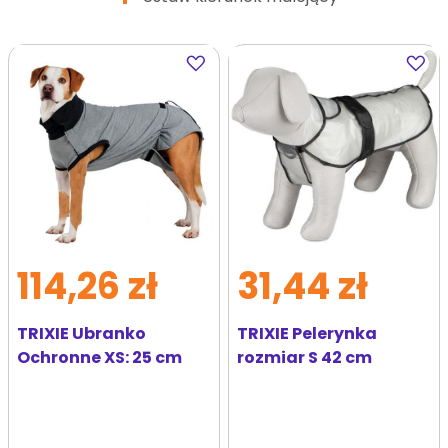
Dodaj
Dodaj
do
do
ulubionych
ulubi
114,26 zł
31,44 zł
TRIXIE Ubranko
TRIXIE Pelerynka
Ochronne XS: 25 cm
rozmiar S 42 cm