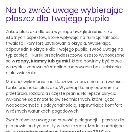
Na to zwróć uwagę wybierając
płaszcz dla Twojego pupila
Zakup płaszcza dla psa wymaga uwzględnienia kilku
istotnych aspektów, które wpływają na funkcjonalność,
trwałość i komfort użytkowania okrycia. Wybierając
odpowiednie okrycie dla Twojego pupila, zwróć uwagę na
typ zapięć – kurtki przeciwdeszczowe często wyposażone
są w
rzepy, klamry lub gumki
, które powinny być łatwe
w użyciu i zapewniać stabilne mocowanie bez uciskania
ciała zwierzaka.
Materiał wykonania ma kluczowe znaczenie dla trwałości i
funkcjonalności płaszcza. Wybieraj tkaniny odporne na
przetarcia, rozdarcia i częste pranie. Najlepsze okrycia
wykonane są z materiałów technicznych, które łączą
wodoodporność z oddychalnością, zapewniając komfort
w różnych warunkach pogodowych.
Zwróć również uwagę na łatwość pielęgnacji – płaszcz dla
psa powinien być prosty w czyszczeniu. Modele nadające
się do
prania w pralce w temperaturze 30°C
są