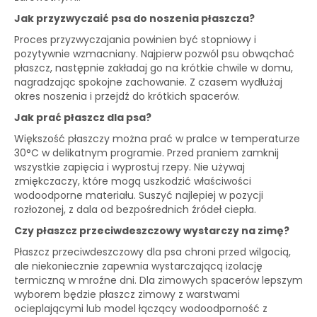
Jak przyzwyczaić psa do noszenia płaszcza?
Proces przyzwyczajania powinien być stopniowy i
pozytywnie wzmacniany. Najpierw pozwól psu obwąchać
płaszcz, następnie zakładaj go na krótkie chwile w domu,
nagradzając spokojne zachowanie. Z czasem wydłużaj
okres noszenia i przejdź do krótkich spacerów.
Jak prać płaszcz dla psa?
Większość płaszczy można prać w pralce w temperaturze
30°C w delikatnym programie. Przed praniem zamknij
wszystkie zapięcia i wyprostuj rzepy. Nie używaj
zmiękczaczy, które mogą uszkodzić właściwości
wodoodporne materiału. Suszyć najlepiej w pozycji
rozłożonej, z dala od bezpośrednich źródeł ciepła.
Czy płaszcz przeciwdeszczowy wystarczy na zimę?
Płaszcz przeciwdeszczowy dla psa chroni przed wilgocią,
ale niekoniecznie zapewnia wystarczającą izolację
termiczną w mroźne dni. Dla zimowych spacerów lepszym
wyborem będzie płaszcz zimowy z warstwami
ocieplającymi lub model łączący wodoodporność z