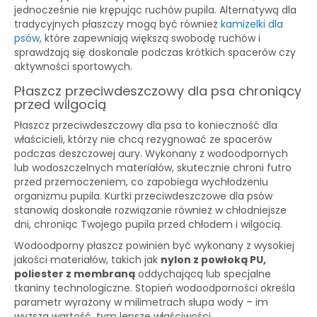
jednocześnie nie krępując ruchów pupila. Alternatywą dla
tradycyjnych płaszczy mogą być również
kamizelki dla
psów
, które zapewniają większą swobodę ruchów i
sprawdzają się doskonale podczas krótkich spacerów czy
aktywności sportowych.
Płaszcz przeciwdeszczowy dla psa chroniący
przed wilgocią
Płaszcz przeciwdeszczowy dla psa to konieczność dla
właścicieli, którzy nie chcą rezygnować ze spacerów
podczas deszczowej aury. Wykonany z wodoodpornych
lub wodoszczelnych materiałów, skutecznie chroni futro
przed przemoczeniem, co zapobiega wychłodzeniu
organizmu pupila. Kurtki przeciwdeszczowe dla psów
stanowią doskonałe rozwiązanie również w chłodniejsze
dni, chroniąc Twojego pupila przed chłodem i wilgocią.
Wodoodporny płaszcz powinien być wykonany z wysokiej
jakości materiałów, takich jak
nylon z powłoką PU,
poliester z membraną
oddychającą lub specjalne
tkaniny technologiczne. Stopień wodoodporności określa
parametr wyrażony w milimetrach słupa wody – im
wyższa wartość, tym lepsze właściwości