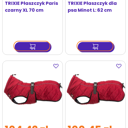
TRIXIE Płaszczyk Paris
TRIXIE Płaszczyk dla
czarny XL 70 cm
psa Minot L: 62 cm
Dodaj
Dodaj
do
do
ulubionych
ulubi