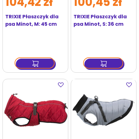
104,42 zł
100,45 zł
TRIXIE Płaszczyk dla
TRIXIE Płaszczyk dla
psa Minot, M: 45 cm
psa Minot, S: 36 cm
Dodaj
Dodaj
do
do
ulubionych
ulubi