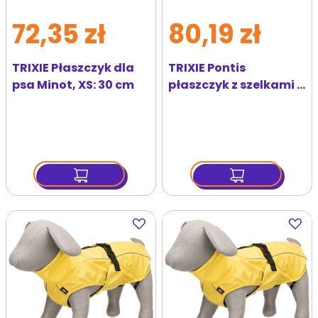
72,35 zł
80,19 zł
TRIXIE Płaszczyk dla
TRIXIE Pontis
psa Minot, XS: 30 cm
płaszczyk z szelkami S
36 cm szary
Dodaj
Dodaj
do
do
ulubionych
ulubi