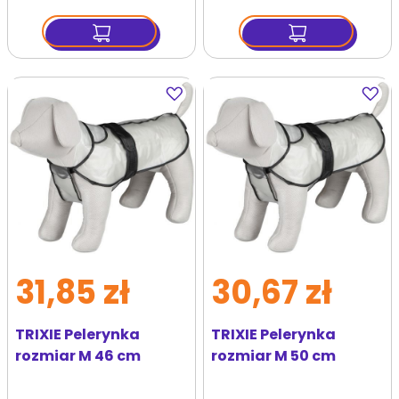
Dodaj
Dodaj
do
do
ulubionych
ulubi
31,85 zł
30,67 zł
TRIXIE Pelerynka
TRIXIE Pelerynka
rozmiar M 46 cm
rozmiar M 50 cm