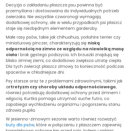
Decyzja o zakładaniu płaszcza psu powinna być
przemyślana i dostosowana do indywidualnych potrzeb
zwierzaka. Nie wszystkie czworonogi wymagają
dodatkowej ochrony, ale w wielu przypadkach psi płaszcz
staje się niezbędnym elementem garderoby.
Małe rasy psów, takie jak chihuahua, yorkshire terrier czy
miniaturowy pinczer, charakteryzują się
niską
odpornością na zimno ze względu na niewielką masę
ciała
i brak gęstego podszycia. Ich brzuszki znajdują się
blisko zimnej ziemi, co dodatkowo zwiększa utratę ciepła.
Dla tych zwierząt płaszcz zimowy to konieczność podczas
spacerów w chłodniejsze dni.
Psy starsze oraz te z problemami zdrowotnymi, takimi jak
a
rtretyzm czy choroby układu odpornościowego
,
również potrzebują dodatkowej ochrony przed zimnem i
wilgocią. Kurtka pomaga utrzymać suche futro, co
zapobiega wychłodzeniu organizmu i pogorszeniu stanu
zdrowia pupila.
W jesienno-zimowym sezonie warto również rozważyć
buty dla psów
, które w połączeniu z płaszczem zapewnią
kompleksową ochronę łap przed solą, lodem i niskimi