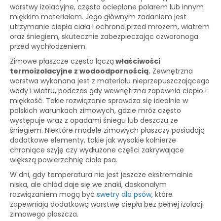
warstwy izolacyjne, często ocieplone polarem lub innym
miękkim materiałem. Jego głównym zadaniem jest
utrzymanie ciepła ciała i ochrona przed mrozem, wiatrem
oraz śniegiem, skutecznie zabezpieczając czworonoga
przed wychłodzeniem.
Zimowe płaszcze często łączą
właściwości
termoizolacyjne z wodoodpornością.
Zewnętrzna
warstwa wykonana jest z materiału nieprzepuszczającego
wody i wiatru, podczas gdy wewnętrzna zapewnia ciepło i
miękkość. Takie rozwiązanie sprawdza się idealnie w
polskich warunkach zimowych, gdzie mróz często
występuje wraz z opadami śniegu lub deszczu ze
śniegiem. Niektóre modele zimowych płaszczy posiadają
dodatkowe elementy, takie jak wysokie kołnierze
chroniące szyję czy wydłużone części zakrywające
większą powierzchnię ciała psa.
W dni, gdy temperatura nie jest jeszcze ekstremalnie
niska, ale chłód daje się we znaki, doskonałym
rozwiązaniem mogą być
swetry dla psów
, które
zapewniają dodatkową warstwę ciepła bez pełnej izolacji
zimowego płaszcza.