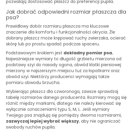
pozwalają dostosować płaszcz do preferencji pupila.
Jak dobrać odpowiedni rozmiar płaszcza dla
psa?
Prawidłowy dobór rozmiaru płaszcza ma kluczowe
znaczenie dla komfortu i funkcjonalności okrycia. Źle
dobrany płaszcz może krępować ruchy zwierzaka, ocierać
skórę lub po prostu spadać podczas spaceru.
Podstawowym krokiem jest
dokładny pomiar psa.
Najważniejsze wymiary to długość grzbietu mierzona od
podstawy szyi do nasady ogona, obwód klatki piersiowej
mierzony w najszerszym miejscu tuż za łopatkami oraz
obwód szyi. Niektórzy producenci wymagają także
pomiaru obwodu brzucha.
Wybierając płaszcz dla czworonoga, zawsze sprawdzaj
tabelę rozmiarów danego producenta. Rozmiary mogą się
różnić między markami, dlatego nie należy kierować się
wyłącznie oznaczeniami typu S, M, L. Jeśli wymiary
Twojego psa znajdują się pomiędzy dwoma rozmiarami,
zazwyczaj lepiej wybrać większy
, aby nie ograniczać
swobody ruchów pupila.