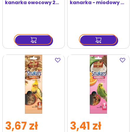
kanarka owocowy 2
kanarka - miodowy 2
szt. op.
szt. op.
Dodaj
Dodaj
do
do
ulubionych
ulubi
3,67 zł
3,41 zł