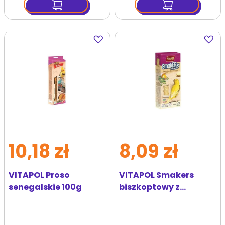
Dodaj
Dodaj
do
do
ulubionych
ulubi
10,18 zł
8,09 zł
VITAPOL Proso
VITAPOL Smakers
senegalskie 100g
biszkoptowy z
sezamem dla
kanarków 50 g