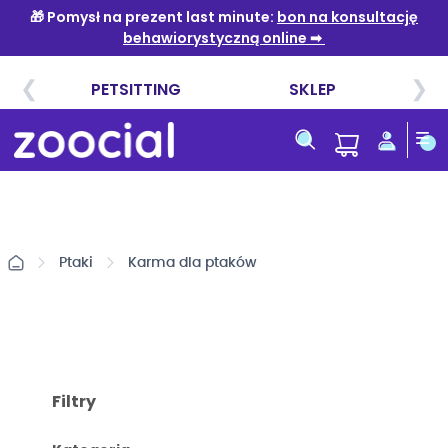
Przejdź
do
treści
Ptaki
Karma dla ptaków
Filtry