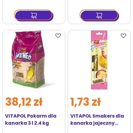
Dodaj
Dodaj
do
do
ulubionych
ulubi
38,12 zł
1,73 zł
VITAPOL Pokarm dla
VITAPOL Smakers dla
kanarka 3 l 2.4 kg
kanarka jajeczny
Weekend Style 25g