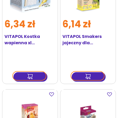
6,34 zł
6,14 zł
VITAPOL Kostka
VITAPOL Smakers
wapienna xl
jajeczny dla
naturalna 190 g
nierozłączek 90g
Dodaj
Dodaj
do
do
ulubionych
ulubi