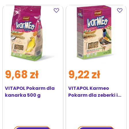
Dodaj
Dodaj
do
do
ulubionych
ulubi
9,68 zł
9,22 zł
VITAPOL Pokarm dla
VITAPOL Karmeo
kanarka 500 g
Pokarm dla zeberki i
ptaków egzotycznych
500 g