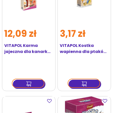
12,09 zł
3,17 zł
VITAPOL Karma
VITAPOL Kostka
jajeczna dla kanarka,
wapienna dla ptaków
wybarwiająca
pomarańczowa 35g
czerwona 350g
Dodaj
Dodaj
do
do
ulubionych
ulubi