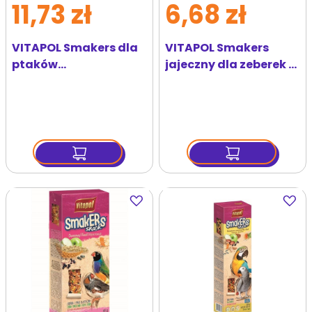
11,73 zł
6,68 zł
VITAPOL Smakers dla
VITAPOL Smakers
ptaków
jajeczny dla zeberek i
wybarwiającyi
ptaków egzotycznych
papryka vitaherbal 90
2 szt
g
Dodaj
Dodaj
do
do
ulubionych
ulubi