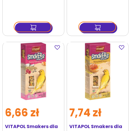
Dodaj
Dodaj
do
do
ulubionych
ulubi
6,66 zł
7,74 zł
VITAPOL Smakers dla
VITAPOL Smakers dla