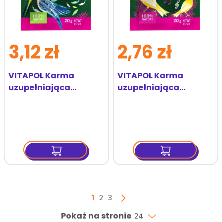
3,12 zł
2,76 zł
VITAPOL Karma
VITAPOL Karma
uzupełniająca
uzupełniająca
Vitaline Gęste Piórka
Vitaline Sing-Sing dla
dla papużki falistej
kanarka
20g
Strona
Aktualnie czytasz stronę
Strona
Strona
1
2
3
Strona
Następny
Pokaż na stronie
24