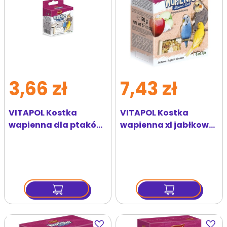
3,66 zł
7,43 zł
VITAPOL Kostka
VITAPOL Kostka
wapienna dla ptaków
wapienna xl jabłkowa
z muszlami 35 g
190 g
Dodaj
Dodaj