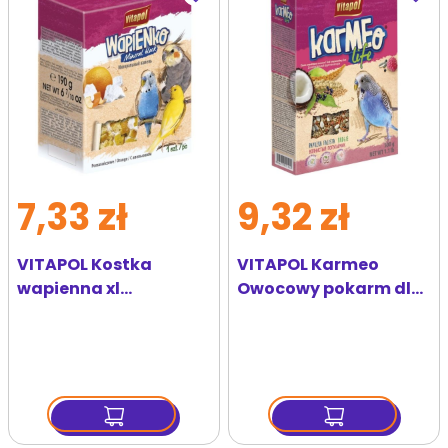
do
do
ulubionych
ulubi
7,33 zł
9,32 zł
VITAPOL Kostka
VITAPOL Karmeo
wapienna xl
Owocowy pokarm dla
pomarańczowa 190 g
papużki falistej 500 g