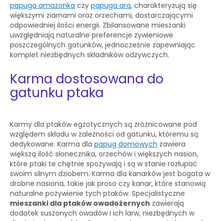
papuga amazonka
czy
papuga ara
, charakteryzują się
większymi ziarnami oraz orzechami, dostarczającymi
odpowiedniej ilości energii. Zbilansowane mieszanki
uwzględniają naturalne preferencje żywieniowe
poszczególnych gatunków, jednocześnie zapewniając
komplet niezbędnych składników odżywczych.
Karma dostosowana do
gatunku ptaka
Karmy dla ptaków egzotycznych są zróżnicowane pod
względem składu w zależności od gatunku, któremu są
dedykowane. Karma dla
papug domowych
zawiera
większą ilość słonecznika, orzechów i większych nasion,
które ptaki te chętnie spożywają i są w stanie rozłupać
swoim silnym dziobem. Karma dla kanarków jest bogata w
drobne nasiona, takie jak proso czy kanar, które stanowią
naturalne pożywienie tych ptaków. Specjalistyczne
mieszanki dla ptaków owadożernych
zawierają
dodatek suszonych owadów i ich larw, niezbędnych w