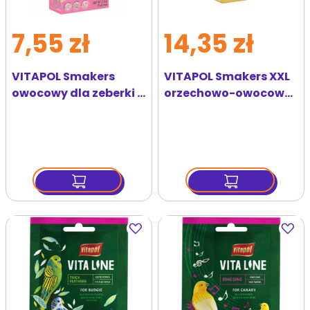
7,55 zł
14,35 zł
VITAPOL Smakers
VITAPOL Smakers XXL
owocowy dla zeberki i
orzechowo-owocowy
ptaków egzotycznych
dla dużych papug
2 szt
250g
Dodaj
Dodaj
do
do
ulubionych
ulubi