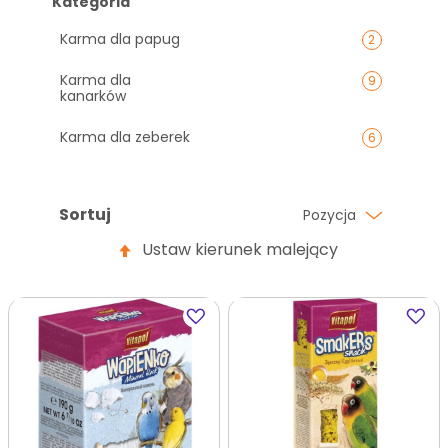
Kategoria
Karma dla papug
2
Karma dla
9
kanarków
Karma dla zeberek
6
Sortuj
Pozycja
Ustaw kierunek malejący
Dodaj
Dodaj
do
do
ulubionych
ulubi