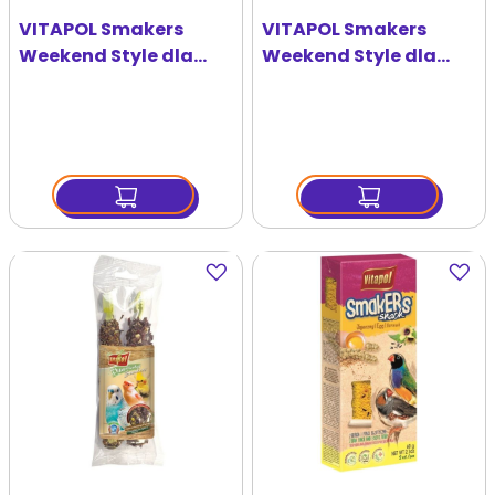
VITAPOL Smakers
VITAPOL Smakers
Weekend Style dla
Weekend Style dla
nimfy orzechowy 45g
papużki falistej
owocowy 45g
Dodaj
Dodaj
do
do
ulubionych
ulubi