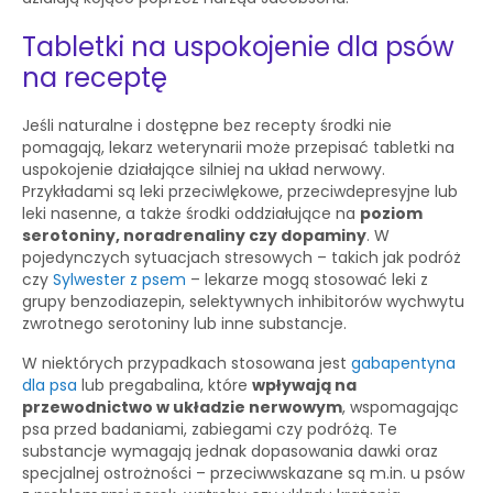
Tabletki na uspokojenie dla psów
na receptę
Jeśli naturalne i dostępne bez recepty środki nie
pomagają, lekarz weterynarii może przepisać tabletki na
uspokojenie działające silniej na układ nerwowy.
Przykładami są leki przeciwlękowe, przeciwdepresyjne lub
leki nasenne, a także środki oddziałujące na
poziom
serotoniny, noradrenaliny czy dopaminy
. W
pojedynczych sytuacjach stresowych – takich jak podróż
czy
Sylwester z psem
– lekarze mogą stosować leki z
grupy benzodiazepin, selektywnych inhibitorów wychwytu
zwrotnego serotoniny lub inne substancje.
W niektórych przypadkach stosowana jest
gabapentyna
dla psa
lub pregabalina, które
wpływają na
przewodnictwo w układzie nerwowym
, wspomagając
psa przed badaniami, zabiegami czy podróżą. Te
substancje wymagają jednak dopasowania dawki oraz
specjalnej ostrożności – przeciwwskazane są m.in. u psów