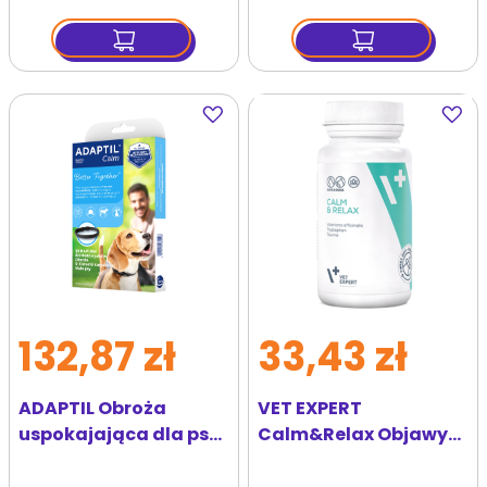
Dodaj
Dodaj
do
do
ulubionych
ulubi
132,87 zł
33,43 zł
ADAPTIL Obroża
VET EXPERT
uspokajająca dla psa
Calm&Relax Objawy
S-M (45 cm)
Stresu Suplement
diety dla psa i kota 30