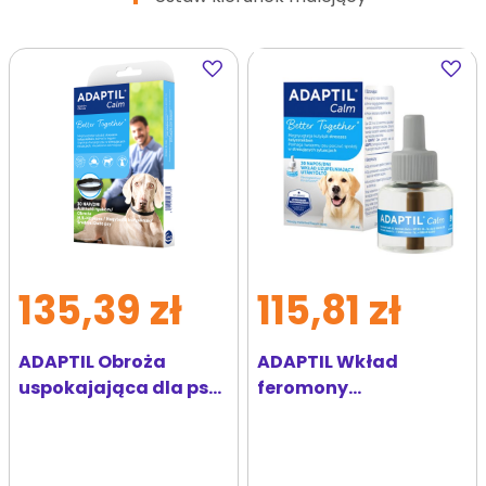
Dodaj
Dodaj
do
do
ulubionych
ulubi
135,39 zł
115,81 zł
ADAPTIL Obroża
ADAPTIL Wkład
uspokajająca dla psa
feromony
M-L (70 cm)
uspokajające dla psa