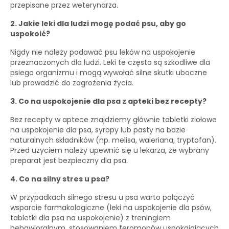
przepisane przez weterynarza.
2. Jakie leki dla ludzi mogę podać psu, aby go
uspokoić?
Nigdy nie należy podawać psu leków na uspokojenie
przeznaczonych dla ludzi. Leki te często są szkodliwe dla
psiego organizmu i mogą wywołać silne skutki uboczne
lub prowadzić do zagrożenia życia.
3. Co na uspokojenie dla psa z apteki bez recepty?
Bez recepty w aptece znajdziemy głównie tabletki ziołowe
na uspokojenie dla psa, syropy lub pasty na bazie
naturalnych składników (np. melisa, waleriana, tryptofan).
Przed użyciem należy upewnić się u lekarza, że wybrany
preparat jest bezpieczny dla psa.
4. Co na silny stres u psa?
W przypadkach silnego stresu u psa warto połączyć
wsparcie farmakologiczne (leki na uspokojenie dla psów,
tabletki dla psa na uspokojenie) z treningiem
behawioralnym, stosowaniem feromonów uspokajających