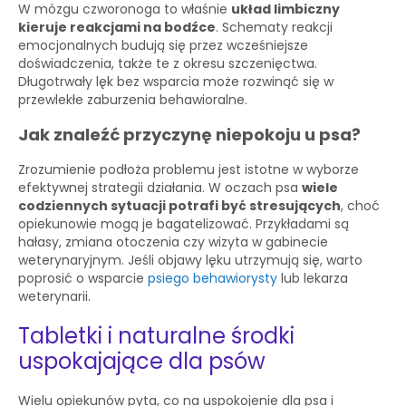
W mózgu czworonoga to właśnie
układ limbiczny
kieruje reakcjami na bodźce
. Schematy reakcji
emocjonalnych budują się przez wcześniejsze
doświadczenia, także te z okresu szczenięctwa.
Długotrwały lęk bez wsparcia może rozwinąć się w
przewlekłe zaburzenia behawioralne.
Jak znaleźć przyczynę niepokoju u psa?
Zrozumienie podłoża problemu jest istotne w wyborze
efektywnej strategii działania. W oczach psa
wiele
codziennych sytuacji potrafi być stresujących
, choć
opiekunowie mogą je bagatelizować. Przykładami są
hałasy, zmiana otoczenia czy wizyta w gabinecie
weterynaryjnym. Jeśli objawy lęku utrzymują się, warto
poprosić o wsparcie
psiego behawiorysty
lub lekarza
weterynarii.
Tabletki i naturalne środki
uspokajające dla psów
Wielu opiekunów pyta, co na uspokojenie dla psa i