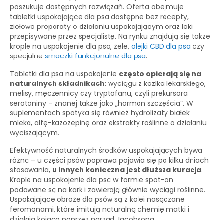
poszukuje dostępnych rozwiązań. Oferta obejmuje
tabletki uspokajające dla psa dostępne bez recepty,
ziołowe preparaty o działaniu uspokajającym oraz leki
przepisywane przez specjalistę. Na rynku znajdują się także
krople na uspokojenie dla psa, żele,
olejki CBD dla psa
czy
specjalne
smaczki funkcjonalne dla psa
.
Tabletki dla psa na uspokojenie
często opierają się na
naturalnych składnikach
: wyciągu z kozłka lekarskiego,
melisy, męczennicy czy tryptofanu, czyli prekursora
serotoniny – znanej także jako „hormon szczęścia”. W
suplementach spotyka się również hydrolizaty białek
mleka, alfę-kazozepinę oraz ekstrakty roślinne o działaniu
wyciszającym.
Efektywność naturalnych środków uspokajających bywa
różna – u części psów poprawa pojawia się po kilku dniach
stosowania,
u innych konieczna jest dłuższa kuracja
.
Krople na uspokojenie dla psa w formie spot-on
podawane są na kark i zawierają głównie wyciągi roślinne.
Uspokajające obroże dla psów są z kolei nasączane
feromonami, które imitują naturalną chemię matki i
działają kojąco poprzez narząd Jacobsona.