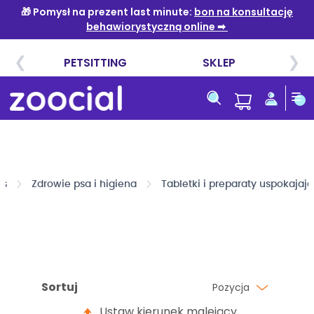
Przejdź
do
treści
es
Zdrowie psa i higiena
Tabletki i preparaty uspokajaj
Sortuj
Pozycja
Ustaw kierunek malejący