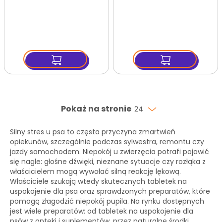
relaksacyjna dla psów
redukujące stres
Pokaż na stronie
24
Silny stres u psa to częsta przyczyna zmartwień
opiekunów, szczególnie podczas sylwestra, remontu czy
jazdy samochodem. Niepokój u zwierzęcia potrafi pojawić
się nagle: głośne dźwięki, nieznane sytuacje czy rozłąka z
właścicielem mogą wywołać silną reakcję lękową.
Właściciele szukają wtedy skutecznych tabletek na
uspokojenie dla psa oraz sprawdzonych preparatów, które
pomogą złagodzić niepokój pupila. Na rynku dostępnych
jest wiele preparatów: od tabletek na uspokojenie dla
psów z apteki i suplementów, przez naturalne środki