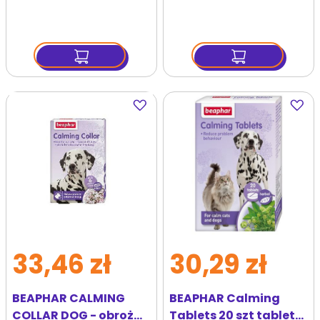
kapsułek
Dodaj
Dodaj
do
do
ulubionych
ulubi
33,46 zł
30,29 zł
BEAPHAR CALMING
BEAPHAR Calming
COLLAR DOG - obroża
Tablets 20 szt tabletki