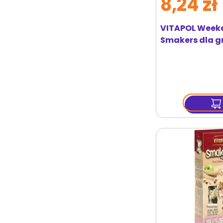
8,24 zł
VITAPOL Weeke
Smakers dla g
orzechowy 1 sz