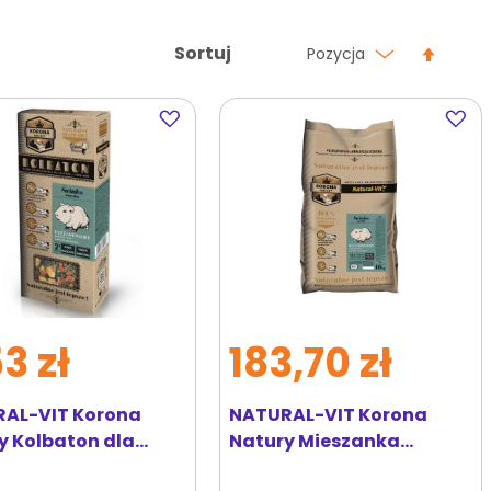
Ustaw
Sortuj
Pozycja
kierun
malej
Dodaj
Dodaj
do
do
ulubionych
ulubi
3 zł
183,70 zł
AL-VIT Korona
NATURAL-VIT Korona
y Kolbaton dla
Natury Mieszanka
 jabłko i
pełnoporcjowa świnka