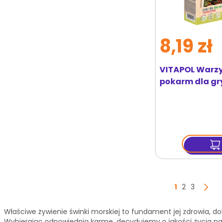
8,19 zł
VITAPOL Warz
pokarm dla gr
Strona
Aktualnie cz
Strona
Strona
1
2
3
S
N
Właściwe żywienie świnki morskiej to fundament jej zdrowia, 
Wybierając odpowiednią karmę, decydujemy o jakości życia na