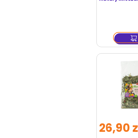
uzupełniająca
chomików 70 
26,90 z