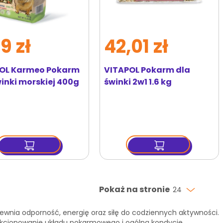
9 zł
42,01 zł
OL Karmeo Pokarm
VITAPOL Pokarm dla
winki morskiej 400g
świnki 2w1 1.6 kg
Pokaż na stronie
24
ewnia odporność, energię oraz siłę do codziennych aktywności.
nkcjonowanie układu pokarmowego i ogólną kondycję.