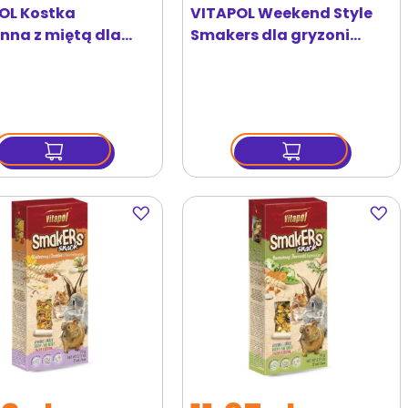
OL Kostka
VITAPOL Weekend Style
nna z miętą dla
Smakers dla gryzoni
i i królika
owocowy 1 szt
Dodaj
Dodaj
do
do
ulubionych
ulubi