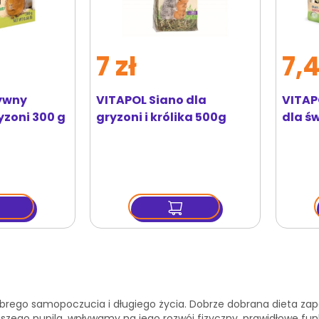
7 zł
7,4
ywny
VITAPOL Siano dla
VITAP
yzoni 300 g
gryzoni i królika 500g
dla ś
ytasz stronę
trona
astępny
dobrego samopoczucia i długiego życia. Dobrze dobrana dieta zap
szego pupila, wpływamy na jego rozwój fizyczny, prawidłowe fu