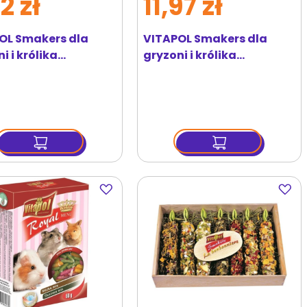
2 zł
11,97 zł
OL Smakers dla
VITAPOL Smakers dla
i i królika
gryzoni i królika
jlowy 90g
brokułowy 2 szt
Dodaj
Dodaj
do
do
ulubionych
ulubi