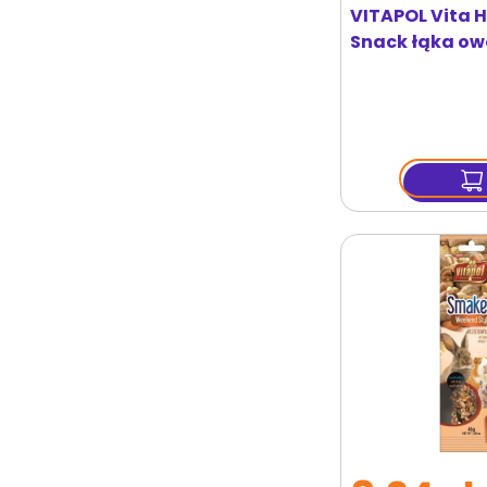
VITAPOL Vita 
Snack łąka o
gryzoni i króli