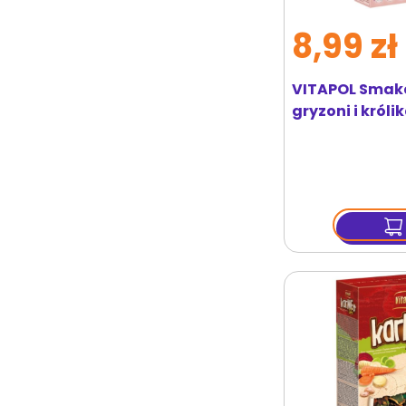
8,99 zł
VITAPOL Smake
gryzoni i króli
szt