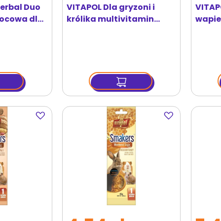
Herbal Duo
VITAPOL Dla gryzoni i
VITAP
wocowa dla
królika multivitamin
wapie
ka 400 g
100ml
gryzon
Dodaj
Dodaj
do
do
ulubionych
ulubionych