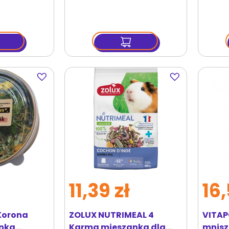
młodych świnek morskich
hibisk
750 g
marc
Dodaj
Dodaj
do
do
ulubionych
ulubionych
11,39 zł
16,
Korona
ZOLUX NUTRIMEAL 4
VITAPO
anka
Karma mieszanka dla
mniszk