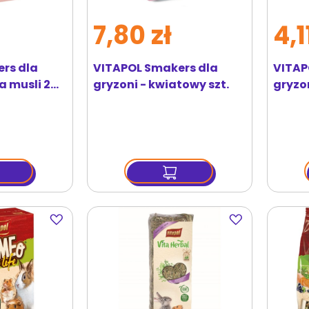
7,80 zł
4,1
rs dla
VITAPOL Smakers dla
VITAP
ka musli 2
gryzoni - kwiatowy szt.
gryzon
Dodaj
Dodaj
do
do
ulubionych
ulubionych