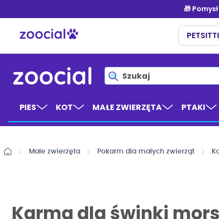
Przejdź
do
treści
PIES
KOT
MAŁE ZWIERZĘTA
PTAKI
Małe zwierzęta
Pokarm dla małych zwierząt
Ka
Karma dla świnki mors