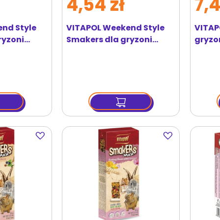
4,54 zł
7,4
nd Style
VITAPOL Weekend Style
VITAP
ryzoni
Smakers dla gryzoni
gryzon
t.
miodowy 1 szt.
kokta
Dodaj
Dodaj
do
do
ulubionych
ulubionych