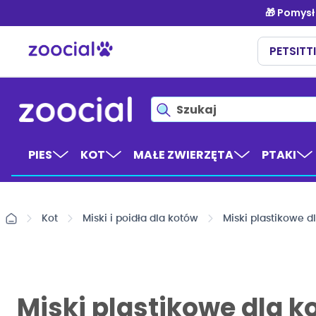
Przejdź
do
treści
PIES
KOT
MAŁE ZWIERZĘTA
PTAKI
Kot
Miski i poidła dla kotów
Miski plastikowe d
Miski plastikowe dla k