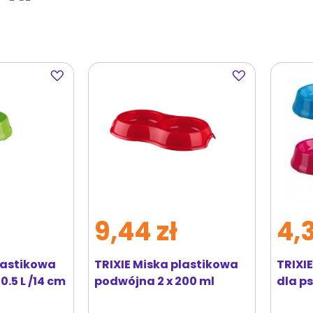
Dodaj
Dodaj
do
do
ulubionych
ulubionych
9,44 zł
4,3
lastikowa
TRIXIE Miska plastikowa
TRIXI
.5 L /14 cm
podwójna 2 x 200 ml
dla p