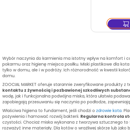
Wybór naczynia do karmienia ma istotny wpływ na komfort i c
pokarmu oraz higienę miejsca posiłku. Miski plastikowe dla ko
tylko w domu, ale i w podróży. Ich różnorodność w kwestii k
domu.
ZOOCIAL MARKET oferuje starannie zweryfikowane produkty z tej 
kontaktu z żywnością i pozbawionej szkodliwych substanc
wodę, jak i funkcjonalna podwójna miska, która ułatwia podaw
zapobiegają przesuwaniu się naczynia po podłodze, zapewniają
Właściwa higiena to fundament, jeśli chodzi o
zdrowie kota.
Pla
pożywienia i hamować rozwój bakterii.
Regularna kontrola st
czystości. Chociaż miska wykonana z tworzywa sztucznego to 
rozważyć inne materiały. Dla kotów o wrażliwej skórze lub jako 