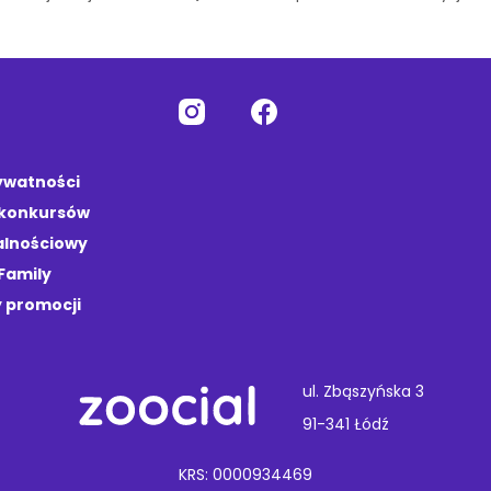
rywatności
 konkursów
alnościowy
Family
 promocji
ul. Zbąszyńska 3
91-341 Łódź
KRS: 0000934469