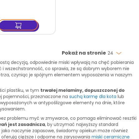
Pokaż na stronie
24
ostą decyzją, odpowiednie miski wpływają na chęć pobierania
ość i wszechstronność, co sprawia, że są dobrym wyborem nie
wnętrza, czyniąc je spójnym elementem wyposażenia w naszym
ści plastiku, w tym
trwałej melaminy, dopuszczonej do
nej pojemności, przeznaczone na
suchą karmę dla kota
lub
st wyposażonych w antypoślizgowe elementy na dnie, które
arysowaniem.
a bez problemu myć w zmywarce, co pomaga eliminować resztki
wań jest zasadnicza
, by utrzymać najwyższy standard
 jako naczynie zapasowe, świadomy opiekun może również
ie oferują cięższe i odporne na zarysowania
miski ceramiczne