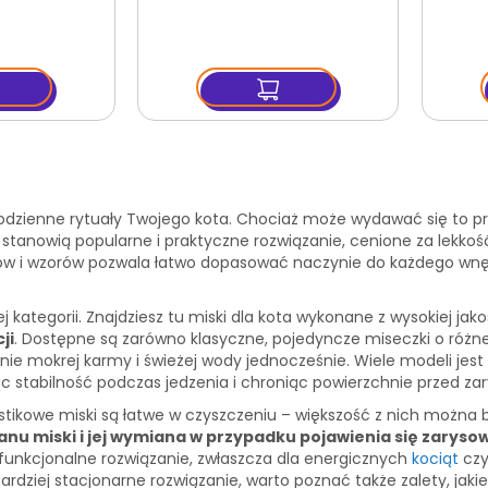
odzienne rytuały Twojego kota. Chociaż może wydawać się to pr
ta stanowią popularne i praktyczne rozwiązanie, cenione za lekk
olorów i wzorów pozwala łatwo dopasować naczynie do każdego 
kategorii. Znajdziesz tu miski dla kota wykonane z wysokiej jako
ji
. Dostępne są zarówno klasyczne, pojedyncze miseczki o róż
anie mokrej karmy i świeżej wody jednocześnie. Wiele modeli je
c stabilność podczas jedzenia i chroniąc powierzchnie przed z
stikowe miski są łatwe w czyszczeniu – większość z nich możn
anu miski i jej wymiana w przypadku pojawienia się zaryso
funkcjonalne rozwiązanie, zwłaszcza dla energicznych
kociąt
czy
bardziej stacjonarne rozwiązanie, warto poznać także zalety, jak