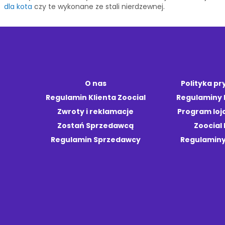
dla kota
czy te wykonane ze stali nierdzewnej.
O nas
Polityka p
Regulamin Klienta Zoocial
Regulaminy
Zwroty i reklamacje
Program loj
Zostań Sprzedawcą
Zoocial 
Regulamin Sprzedawcy
Regulaminy