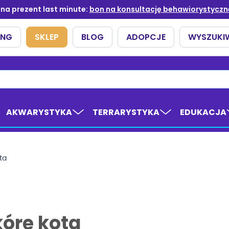
AKWARYSTYKA
TERRARYSTYKA
EDUKACJA
ta
kórę kota