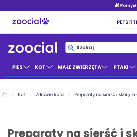
Przejdź
do
treści
PIES
KOT
MAŁE ZWIERZĘTA
PTAKI
Kot
Zdrowie kota
Preparaty na sierść i skórę ko
Preparaty na sierść i s