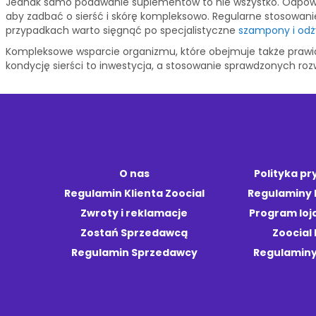
Jednak samo podawanie suplementów to nie wszystko. Odpowi
aby zadbać o sierść i skórę kompleksowo. Regularne stosowani
przypadkach warto sięgnąć po specjalistyczne
szampony i odży
Kompleksowe wsparcie organizmu, które obejmuje także prawidło
kondycję sierści to inwestycja, a stosowanie sprawdzonych r
O nas
Polityka p
Regulamin Klienta Zoocial
Regulaminy
Zwroty i reklamacje
Program loj
Zostań Sprzedawcą
Zoocial 
Regulamin Sprzedawcy
Regulaminy