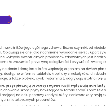
znych wskaźników jego ogólnego zdrowia. Różne czynniki, od niedo
bjawiają się one jako nadmierne wypadanie sierści, uporczywe 
sne wykrycie ewentualnych problemów zdrowotnych jest bardzo wa
 pomoże zrozumieć przyczynę dolegliwości i przywrócić zwierzęci
 na sierść i skórę kota, które wspierają organizm na dwóch pła
ty
, dostępne w formie tabletek, kropli czy smakołyków. Ich skł
je, a także biotyna, cynk i witamina E, odgrywają istotną rolę w 
lne,
przyspieszają procesy regeneracji i wpływają na elast
jonowanie skóry, płyny nawilżające w formie spray'u oraz żele
 mającej na celu poprawę kondycji skóry. Ponieważ koty myją sw
ych, nietoksycznych preparatów.