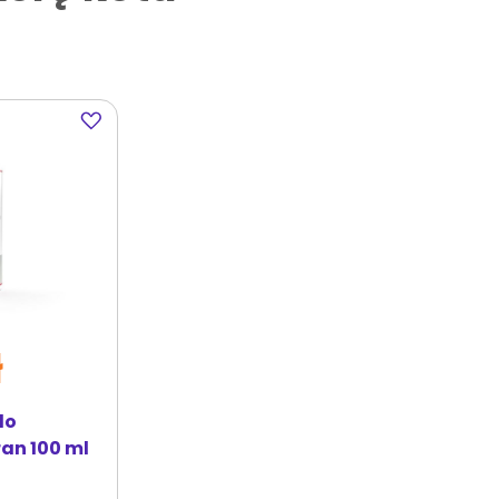
Dodaj
do
ulubionych
ł
do
an 100 ml