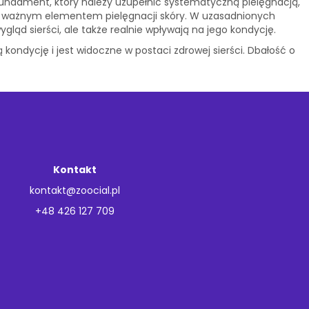
fundament, który należy uzupełnić systematyczną pielęgnacją,
t ważnym elementem pielęgnacji skóry. W uzasadnionych
wygląd sierści, ale także realnie wpływają na jego kondycję.
kondycję i jest widoczne w postaci zdrowej sierści. Dbałość o
Kontakt
kontakt@zoocial.pl
+48 426 127 709