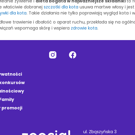
ednie żywienie i
dieta bogata w najważniejsze składniki
to 
e właściwie dobranej
szczotki dla kota
usuwa martwe włosy i jes
wki dla kota
. Takie działania nie tylko poprawiają wygląd kota i 
we trawienie i dbałość o aparat ruchu, przekłada się na ogólną 
ozwiązań wspomaga skórę i wspiera
zdrowie kota
.
rywatności
 konkursów
alnościowy
Family
 promocji
ul. Zbąszyńska 3