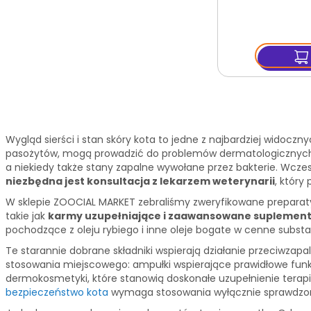
Wygląd sierści i stan skóry kota to jedne z najbardziej widoc
pasożytów, mogą prowadzić do problemów dermatologicznych. O
a niekiedy także stany zapalne wywołane przez bakterie. Wcze
niezbędna jest konsultacja z lekarzem weterynarii
, który
W sklepie ZOOCIAL MARKET zebraliśmy zweryfikowane preparaty
takie jak
karmy uzupełniające i zaawansowane suplemen
pochodzące z oleju rybiego i inne oleje bogate w cenne substanc
Te starannie dobrane składniki wspierają działanie przeciwzapa
stosowania miejscowego: ampułki wspierające prawidłowe funkc
dermokosmetyki, które stanowią doskonałe uzupełnienie terapii
bezpieczeństwo kota
wymaga stosowania wyłącznie sprawdzon