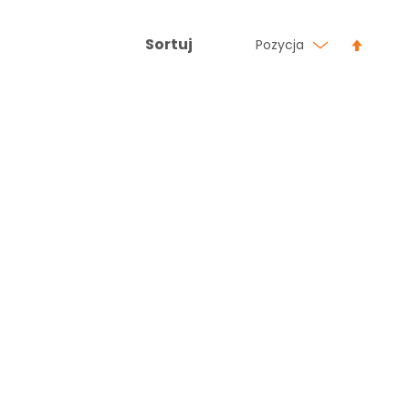
Ustaw
Sortuj
Pozycja
kierun
malej