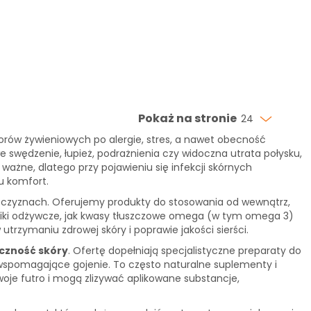
Pokaż na stronie
24
borów żywieniowych po alergie, stres, a nawet obecność
swędzenie, łupież, podrażnienia czy widoczna utrata połysku,
żne, dlatego przy pojawieniu się infekcji skórnych
u komfort.
szczyznach. Oferujemy produkty do stosowania od wewnątrz,
adniki odżywcze, jak kwasy tłuszczowe omega (w tym omega 3)
utrzymaniu zdrowej skóry i poprawie jakości sierści.
yczność skóry
. Ofertę dopełniają specjalistyczne preparaty do
 wspomagające gojenie. To często naturalne suplementy i
oje futro i mogą zlizywać aplikowane substancje,