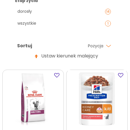
Etap życia
dorosły
14
wszystkie
1
Sortuj
Pozycja
Ustaw kierunek malejący
Dodaj
Dodaj
do
do
ulubionych
ulubi