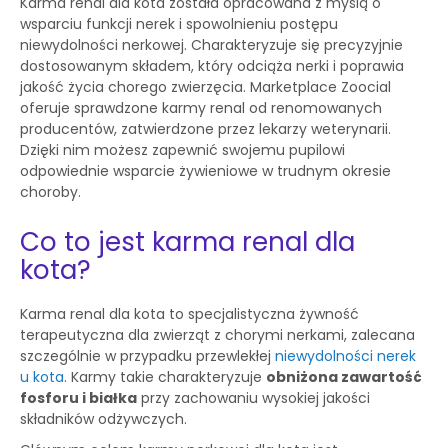
Karma renal dla kota została opracowana z myślą o
wsparciu funkcji nerek i spowolnieniu postępu
niewydolności nerkowej. Charakteryzuje się precyzyjnie
dostosowanym składem, który odciąża nerki i poprawia
jakość życia chorego zwierzęcia. Marketplace Zoocial
oferuje sprawdzone karmy renal od renomowanych
producentów, zatwierdzone przez lekarzy weterynarii.
Dzięki nim możesz zapewnić swojemu pupilowi
odpowiednie wsparcie żywieniowe w trudnym okresie
choroby.
Co to jest karma renal dla
kota?
Karma renal dla kota to specjalistyczna żywność
terapeutyczna dla zwierząt z chorymi nerkami, zalecana
szczególnie w przypadku przewlekłej
niewydolności nerek
u kota
. Karmy takie charakteryzuje
obniżona zawartość
fosforu i białka
przy zachowaniu wysokiej jakości
składników odżywczych.