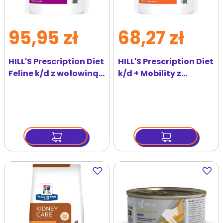
95,95 zł
68,27 zł
HILL'S Prescription Diet
HILL'S Prescription Diet
Feline k/d z wołowiną
k/d + Mobility z
12x85 g w saszetkach
kurczakiem 12 x 85 g w
saszetkach
Dodaj
Dodaj
do
do
ulubionych
ulubi