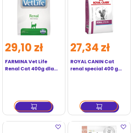
29,10 zł
27,34 zł
FARMINA Vet Life
ROYAL CANIN Cat
Renal Cat 400g dla
renal special 400 g
kotów z problemami z
sucha karma dla
nerkami
kotów do stosowania
w przypadku
przewlekłej lub ostrej
niewydolności nerek
Dodaj
Dodaj
do
do