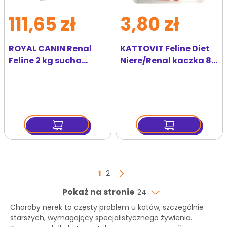
111,65 zł
3,80 zł
ROYAL CANIN Renal
KATTOVIT Feline Diet
Feline 2 kg sucha
Niere/Renal kaczka 85
karma dla kotów do
g
stosowania w
przypadku przewlekłej
lub ostrej
niewydolności nerek
Strona
Aktualnie czytasz stronę
Strona
1
2
Strona
Następny
Pokaż na stronie
24
Choroby nerek to częsty problem u kotów, szczególnie
starszych, wymagający specjalistycznego żywienia.