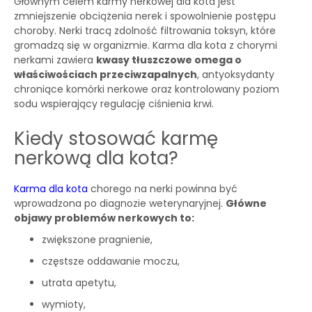
Głównym celem karmy nerkowej dla kota jest
zmniejszenie obciążenia nerek i spowolnienie postępu
choroby. Nerki tracą zdolność filtrowania toksyn, które
gromadzą się w organizmie. Karma dla kota z chorymi
nerkami zawiera
kwasy tłuszczowe omega o
właściwościach przeciwzapalnych
, antyoksydanty
chroniące komórki nerkowe oraz kontrolowany poziom
sodu wspierający regulację ciśnienia krwi.
Kiedy stosować karmę
nerkową dla kota?
Karma dla kota
chorego na nerki powinna być
wprowadzona po diagnozie weterynaryjnej.
Główne
objawy problemów nerkowych to:
zwiększone pragnienie,
częstsze oddawanie moczu,
utrata apetytu,
wymioty,