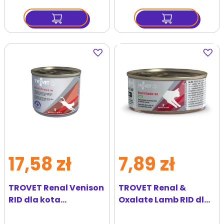
Dodaj
Dodaj
do
do
ulubionych
ulubi
17,58 zł
7,89 zł
TROVET Renal Venison
TROVET Renal &
RID dla kota
Oxalate Lamb RID dla
dziczyzna 200 g
kota jagnięcina 100 g