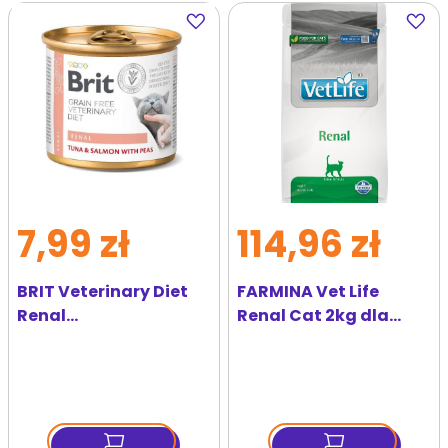
Dodaj
Dodaj
do
do
ulubionych
ulubi
7,99 zł
114,96 zł
BRIT Veterinary Diet
FARMINA Vet Life
Renal
Renal Cat 2kg dla
Tuna&Salmon&Pea
kotów z problemami z
dla kota na nerki 200
nerkami
g