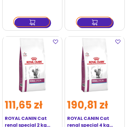
Dodaj
Dodaj
do
do
ulubionych
ulubi
111,65 zł
190,81 zł
ROYAL CANIN Cat
ROYAL CANIN Cat
renal special 2 kg
renal special 4 kg