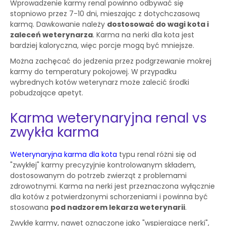
Wprowadzenie karmy renal powinno odbywać się
stopniowo przez 7-10 dni, mieszając z dotychczasową
karmą. Dawkowanie należy
dostosować do wagi kota i
zaleceń weterynarza
. Karma na nerki dla kota jest
bardziej kaloryczna, więc porcje mogą być mniejsze.
Można zachęcać do jedzenia przez podgrzewanie mokrej
karmy do temperatury pokojowej. W przypadku
wybrednych kotów weterynarz może zalecić środki
pobudzające apetyt.
Karma weterynaryjna renal vs
zwykła karma
Weterynaryjna karma dla kota
typu renal różni się od
"zwykłej" karmy precyzyjnie kontrolowanym składem,
dostosowanym do potrzeb zwierząt z problemami
zdrowotnymi. Karma na nerki jest przeznaczona wyłącznie
dla kotów z potwierdzonymi schorzeniami i powinna być
stosowana
pod nadzorem lekarza weterynarii
.
Zwykłe karmy, nawet oznaczone jako "wspierające nerki",