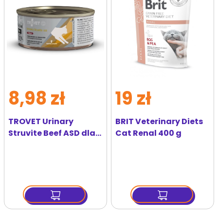
ulubionych
ulubi
8,98 zł
19 zł
TROVET Urinary
BRIT Veterinary Diets
Struvite Beef ASD dla
Cat Renal 400 g
kota wołowina 100 g