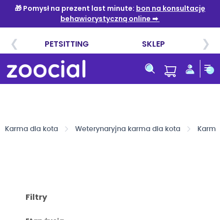
Przejdź
do
treści
Karma dla kota
Weterynaryjna karma dla kota
Karma 
Filtry