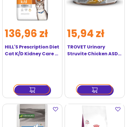
136,96 zł
15,94 zł
HILL'S Prescription Diet
TROVET Urinary
Cat K/D Kidney Care 3
Struvite Chicken ASD
kg dla kotów z
dla kota kurczak 100 g
chorymi nerkami
Dodaj
Dodaj
do
do
ulubionych
ulubi