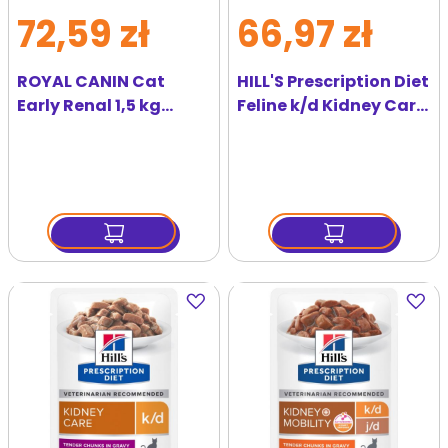
72,59 zł
66,97 zł
ROYAL CANIN Cat
HILL'S Prescription Diet
Early Renal 1,5 kg
Feline k/d Kidney Care
sucha karma dla
z łososiem 12x85 g w
dorosłych kotów z
saszetkach
chorobami nerek
Dodaj
Dodaj
do
do
ulubionych
ulubi