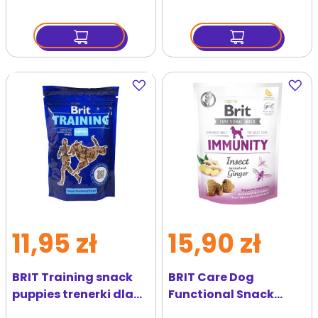
Dodaj
Dodaj
do
do
ulubionych
ulubi
11,95 zł
15,90 zł
BRIT Training snack
BRIT Care Dog
puppies trenerki dla
Functional Snack
szczeniąt 200 g
immunity insect 150 g