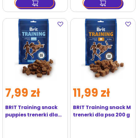
Dodaj
Dodaj
do
do
ulubionych
ulubi
7,99 zł
11,99 zł
BRIT Training snack
BRIT Training snack M
puppies trenerki dla
trenerki dla psa 200 g
szczeniąt 100 g