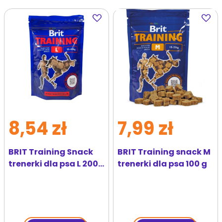
Dodaj
Dodaj
do
do
ulubionych
ulubi
8,54 zł
7,99 zł
BRIT Training Snack
BRIT Training snack M
trenerki dla psa L 200
trenerki dla psa 100 g
g