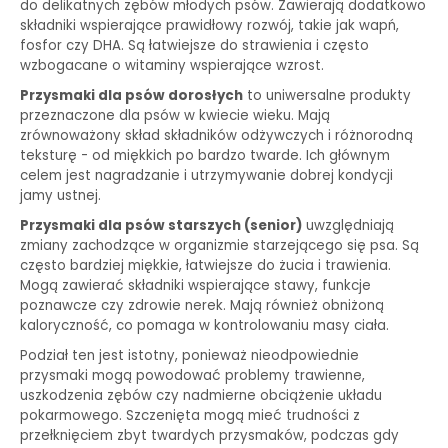
do delikatnych zębów młodych psów. Zawierają dodatkowo
składniki wspierające prawidłowy rozwój, takie jak wapń,
fosfor czy DHA. Są łatwiejsze do strawienia i często
wzbogacane o witaminy wspierające wzrost.
Przysmaki dla psów dorosłych
to uniwersalne produkty
przeznaczone dla psów w kwiecie wieku. Mają
zrównoważony skład składników odżywczych i różnorodną
teksturę - od miękkich po bardzo twarde. Ich głównym
celem jest nagradzanie i utrzymywanie dobrej kondycji
jamy ustnej.
Przysmaki dla psów starszych (senior)
uwzględniają
zmiany zachodzące w organizmie starzejącego się psa. Są
często bardziej miękkie, łatwiejsze do żucia i trawienia.
Mogą zawierać składniki wspierające stawy, funkcje
poznawcze czy zdrowie nerek. Mają również obniżoną
kaloryczność, co pomaga w kontrolowaniu masy ciała.
Podział ten jest istotny, ponieważ nieodpowiednie
przysmaki mogą powodować problemy trawienne,
uszkodzenia zębów czy nadmierne obciążenie układu
pokarmowego. Szczenięta mogą mieć trudności z
przełknięciem zbyt twardych przysmaków, podczas gdy