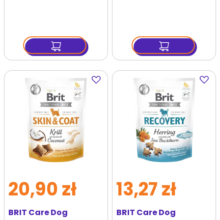
przysmaki z owadami
na odporność dla psa
Dodaj
Dodaj
do
do
ulubionych
ulubi
20,90 zł
13,27 zł
BRIT Care Dog
BRIT Care Dog