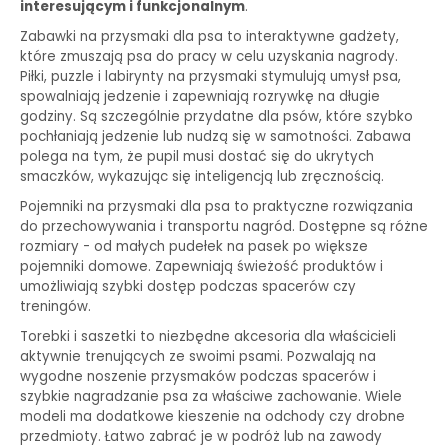
interesującym i funkcjonalnym
.
Zabawki na przysmaki dla psa to interaktywne gadżety,
które zmuszają psa do pracy w celu uzyskania nagrody.
Piłki, puzzle i labirynty na przysmaki stymulują umysł psa,
spowalniają jedzenie i zapewniają rozrywkę na długie
godziny. Są szczególnie przydatne dla psów, które szybko
pochłaniają jedzenie lub nudzą się w samotności. Zabawa
polega na tym, że pupil musi dostać się do ukrytych
smaczków, wykazując się inteligencją lub zręcznością.
Pojemniki na przysmaki dla psa to praktyczne rozwiązania
do przechowywania i transportu nagród. Dostępne są różne
rozmiary - od małych pudełek na pasek po większe
pojemniki domowe. Zapewniają świeżość produktów i
umożliwiają szybki dostęp podczas spacerów czy
treningów.
Torebki i saszetki to niezbędne akcesoria dla właścicieli
aktywnie trenujących ze swoimi psami. Pozwalają na
wygodne noszenie przysmaków podczas spacerów i
szybkie nagradzanie psa za właściwe zachowanie. Wiele
modeli ma dodatkowe kieszenie na odchody czy drobne
przedmioty. Łatwo zabrać je w podróż lub na zawody