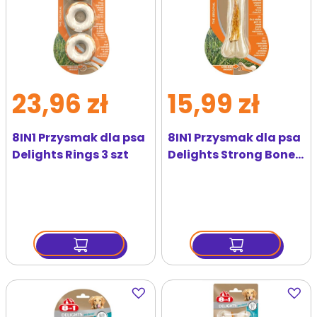
23,96 zł
15,99 zł
8IN1 Przysmak dla psa
8IN1 Przysmak dla psa
Delights Rings 3 szt
Delights Strong Bone
M
Dodaj
Dodaj
do
do
ulubionych
ulubi