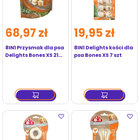
68,97 zł
19,95 zł
8IN1 Przysmak dla psa
8IN1 Delights kości dla
Delights Bones XS 21
psa Bones XS 7 szt
szt.
Dodaj
Dodaj
do
do
ulubionych
ulubi