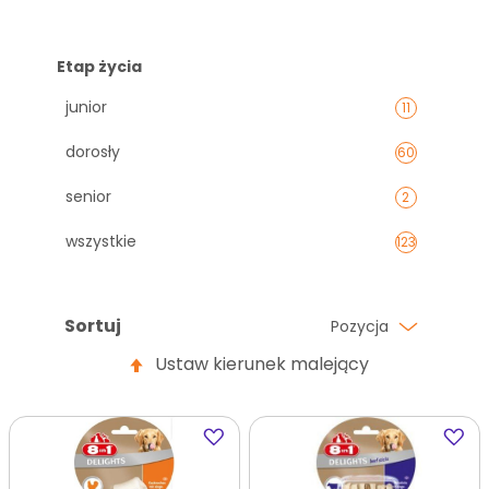
Etap życia
junior
11
dorosły
60
senior
2
wszystkie
123
Sortuj
Pozycja
Ustaw kierunek malejący
Dodaj
Dodaj
do
do
ulubionych
ulubi