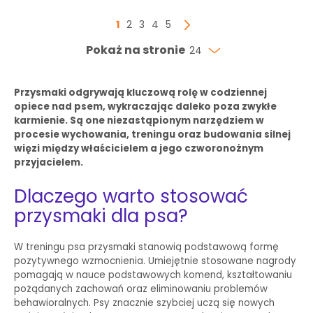
Strona
Aktualnie czytasz stronę
Strona
Strona
Strona
Strona
1
2
3
4
5
Strona
Następny
Pokaż na stronie
24
Przysmaki odgrywają kluczową rolę w codziennej
opiece nad psem, wykraczając daleko poza zwykłe
karmienie. Są one niezastąpionym narzędziem w
procesie wychowania, treningu oraz budowania silnej
więzi między właścicielem a jego czworonożnym
przyjacielem.
Dlaczego warto stosować
przysmaki dla psa?
W treningu psa przysmaki stanowią podstawową formę
pozytywnego wzmocnienia. Umiejętnie stosowane nagrody
pomagają w nauce podstawowych komend, kształtowaniu
pożądanych zachowań oraz eliminowaniu problemów
behawioralnych. Psy znacznie szybciej uczą się nowych