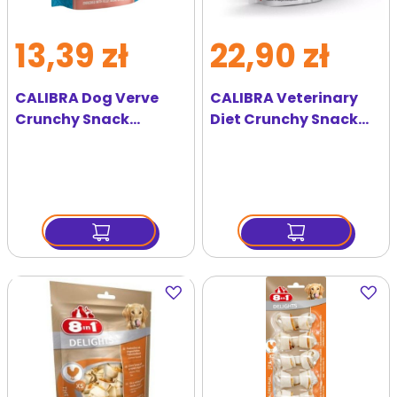
13,39 zł
22,90 zł
CALIBRA Dog Verve
CALIBRA Veterinary
Crunchy Snack
Diet Crunchy Snack
Insect&Fresh Lamb 150
Weight Management
g bezzbożowe
120 g
przysmaki z owadami
i jagnięciną
Dodaj
Dodaj
do
do
ulubionych
ulubi