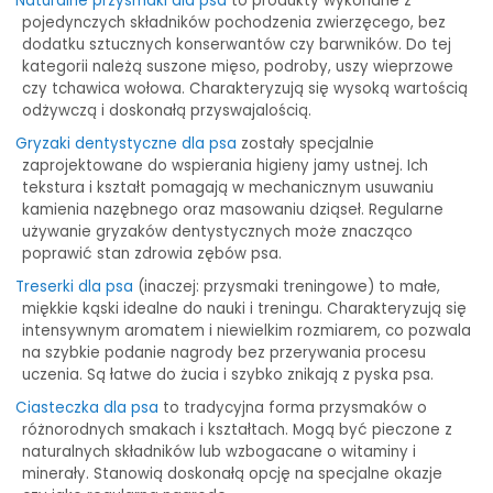
Naturalne przysmaki dla psa
to produkty wykonane z
pojedynczych składników pochodzenia zwierzęcego, bez
dodatku sztucznych konserwantów czy barwników. Do tej
kategorii należą suszone mięso, podroby, uszy wieprzowe
czy tchawica wołowa. Charakteryzują się wysoką wartością
odżywczą i doskonałą przyswajalością.
Gryzaki dentystyczne dla psa
zostały specjalnie
zaprojektowane do wspierania higieny jamy ustnej. Ich
tekstura i kształt pomagają w mechanicznym usuwaniu
kamienia nazębnego oraz masowaniu dziąseł. Regularne
używanie gryzaków dentystycznych może znacząco
poprawić stan zdrowia zębów psa.
Treserki dla psa
(inaczej: przysmaki treningowe) to małe,
miękkie kąski idealne do nauki i treningu. Charakteryzują się
intensywnym aromatem i niewielkim rozmiarem, co pozwala
na szybkie podanie nagrody bez przerywania procesu
uczenia. Są łatwe do żucia i szybko znikają z pyska psa.
Ciasteczka dla psa
to tradycyjna forma przysmaków o
różnorodnych smakach i kształtach. Mogą być pieczone z
naturalnych składników lub wzbogacane o witaminy i
minerały. Stanowią doskonałą opcję na specjalne okazje