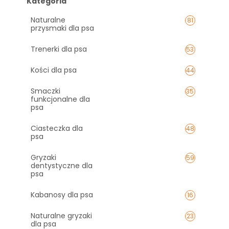
Kategoria
Naturalne
81
przysmaki dla psa
Trenerki dla psa
53
Kości dla psa
44
Smaczki
35
funkcjonalne dla
psa
Ciasteczka dla
48
psa
Gryzaki
59
dentystyczne dla
psa
Kabanosy dla psa
16
Naturalne gryzaki
23
dla psa