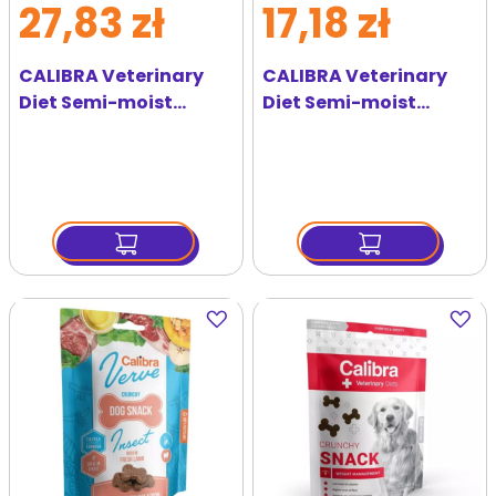
27,83 zł
17,18 zł
CALIBRA Veterinary
CALIBRA Veterinary
Diet Semi-moist
Diet Semi-moist
Snack Hypoallergenic
Snack Mobility
120 g
Support 120 g
Dodaj
Dodaj
do
do
ulubionych
ulubi