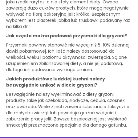
jako rzadki rarytas, a nie stały element diety. Owoce
zawierają dużo cukrów prostych, które mogą negatywnie
wpływać na florę bakteryjną jelit królika. Bezpiecznym
wyborem jest plasterek jabłka lub truskawki podawany raz
na kilka dni.
Jak często można podawać przysmaki dla gryzoni?
Przysmaki powinny stanowić nie więcej niż 5-10% dziennej
dawki pokarmowej. Ich ilość należy dostosować do
wielkości, wieku i poziomu aktywności zwierzęcia. Są one
uzupełnieniem zbilansowanej diety, a nie jej podstawą,
dlatego ich podawanie wymaga umiaru.
Jakich produktów z ludzkiej kuchni należy
bezwzględnie unikać w diecie gryzoni?
Bezwzględnie należy wyeliminować z diety gryzoni
produkty takie jak czekolada, słodycze, cebula, czosnek
oraz awokado. Wiele z nich zawiera substancje toksyczne
dla małych zwierząt lub powoduje groźne wzdęcia i
zaburzenia pracy jelit. Zawsze bezpieczniej jest wybierać
smakołyki przeznaczone specjalnie dla danego gatunku.