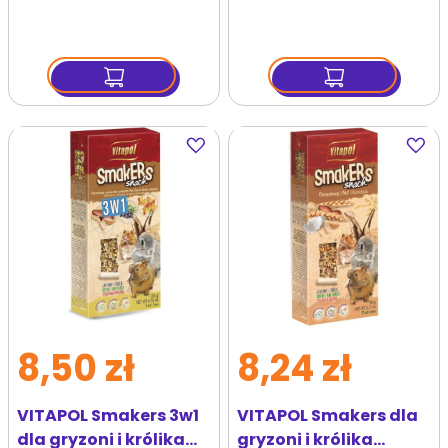
Dodaj
Dodaj
do
do
ulubionych
ulubi
8,50 zł
8,24 zł
VITAPOL Smakers 3w1
VITAPOL Smakers dla
dla gryzoni i królika
gryzoni i królika