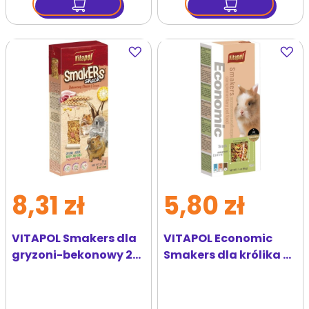
Dodaj
Dodaj
do
do
ulubionych
ulubi
8,31 zł
5,80 zł
VITAPOL Smakers dla
VITAPOL Economic
gryzoni-bekonowy 2
Smakers dla królika 2
szt.
szt.