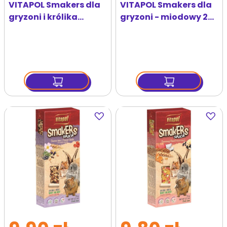
VITAPOL Smakers dla
VITAPOL Smakers dla
gryzoni i królika
gryzoni - miodowy 2
truskawkowy 2 szt.
szt.
Dodaj
Dodaj
do
do
ulubionych
ulubi