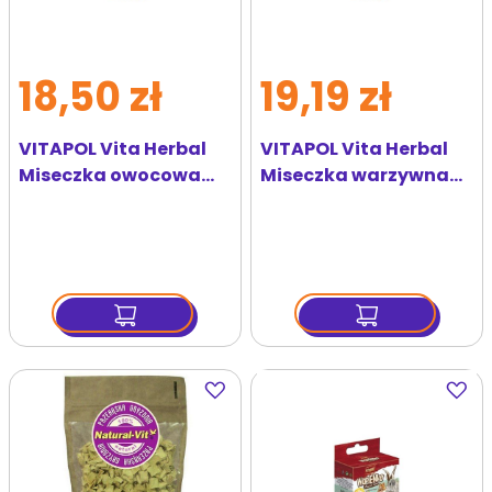
18,50 zł
19,19 zł
VITAPOL Vita Herbal
VITAPOL Vita Herbal
Miseczka owocowa
Miseczka warzywna
dla gryzoni i królika
dla gryzoni i królika
Dodaj
Dodaj
do
do
ulubionych
ulubi