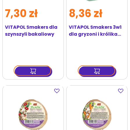
7,30 zł
8,36 zł
VITAPOL Smakers dla
VITAPOL Smakers 3w1
szynszyli bakaliowy
dla gryzoni i królika
(warzywny/
świętojański/
owocowy) 3 szt
Dodaj
Dodaj
do
do
ulubionych
ulubi