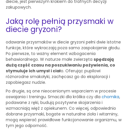
diecie, jest pierwszym krokiem do trafnych decyzji
zakupowych.
Jaką rolę pełnią przysmaki w
diecie gryzoni?
odawanie przysmaków w diecie gryzoni pełni dwie istotne
funkcje, które wykraczają poza samo zaspokojenie głodu.
Po pierwsze, to ważny element wzbogacenia
behawioralnego. W naturze małe zwierzęta
spędzają
dużą część czasu na poszukiwaniu pożywienia, co
stymuluje ich umysł i ciał
o. Oferując pupilowi
różnorodne smakołyki, zachęcasz go do eksploracji i
zapobiegasz nudzie.
Po drugie, są one nieocenionym wsparciem w procesie
oswajania i treningu. Smaczki dla królika czy dla
chomika
,
podawane z ręki, budują pozytywne skojarzenia i
wzmacniają więź z opiekunem. Co więcej, odpowiednio
dobrane przysmaki, bogate w naturalne zioła i witaminy,
mogą wspierać prawidłowe funkcjonowanie organizmu, w
tym jego odporność.