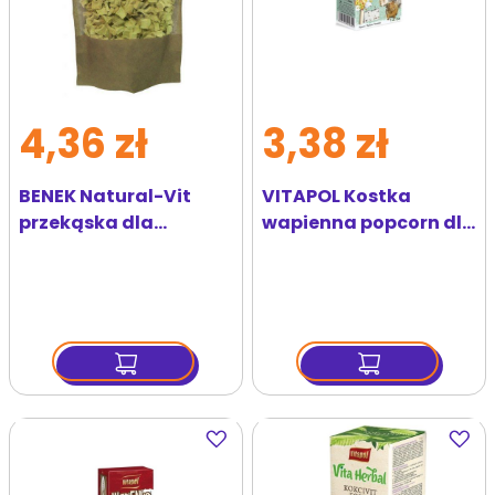
4,36 zł
3,38 zł
BENEK Natural-Vit
VITAPOL Kostka
przekąska dla
wapienna popcorn dla
gryzonia - pasternak
gryzoni i królika 40g
suszony 60g
Dodaj
Dodaj
do
do
ulubionych
ulubi