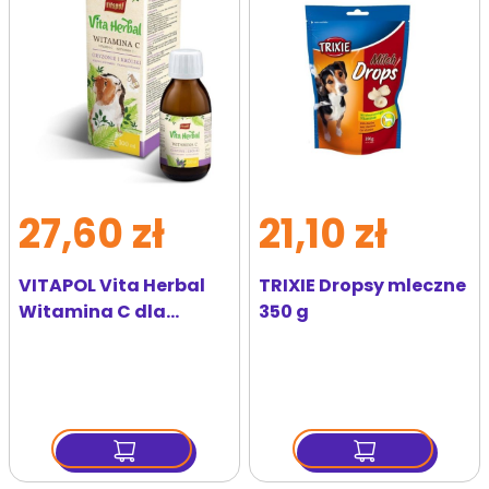
do
do
ulubionych
ulubi
27,60 zł
21,10 zł
VITAPOL Vita Herbal
TRIXIE Dropsy mleczne
Witamina C dla
350 g
gryzoni i królika 100 ml