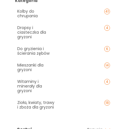
Kategoria
Kolby do
41
chrupania
Dropsy i
4
ciasteczka dla
gryzoni
Do gryzienia i
6
ścierania zębów
Mieszanki dla
14
gryzoni
Witaminy i
4
minerały dla
gryzoni
Zioła, kwiaty, trawy
18
i zboża dla gryzoni