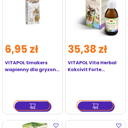
6,95 zł
35,38 zł
VITAPOL Smakers
VITAPOL Vita Herbal
wapienny dla gryzoni i
Kokcivit Forte
królika
preparat przeciw
kokcydiozie dla
gryzoni i królika 100 ml
Dodaj
Dodaj