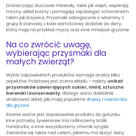
Dostarczając kluczowe minerały, takie jak wapń, wspierają
mocny układ kostny i pomagają zapobiegać schorzeniom
takim jak krzywica. Przysmaki wzbogacone o witaminy z
grupy B stanowią z kolei wartościowy dodatek do diety,
którą mają na przykład myszy oraz inne mniejsze gryzonie.
Na co zwrócić uwagę,
wybierając przysmaki dla
małych zwierząt?
Wybór odpowiednich produktów wymaga analizy kilku
aspektów. Podstawą jest ocena składu – należy
unikać
przysmaków zawierających cukier, miód, sztuczne
barwniki i konserwanty
, dlatego warto dokładnie
analizować skład, jaki mają popularne
dropsy i ciasteczka
dla gryzoni
.
Równie ważne jest dopasowanie produktu do gatunku.
Inne potrzeby żywieniowe ma roślinożerny królik
miniaturka, a inne wszystkożerny chomik syryjski.
Zastanów się także nad celem, jakiemu ma służyć dany