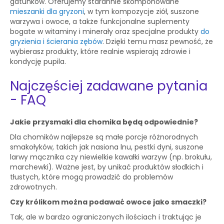
gatunków. Oferujemy starannie skomponowane
mieszanki dla gryzoni
, w tym kompozycje ziół, suszone
warzywa i owoce, a także funkcjonalne suplementy
bogate w witaminy i minerały oraz specjalne produkty
do
gryzienia i ścierania zębów
. Dzięki temu masz pewność, że
wybierasz produkty, które realnie wspierają zdrowie i
kondycję pupila.
Najczęściej zadawane pytania
- FAQ
Jakie przysmaki dla chomika będą odpowiednie?
Dla chomików najlepsze są małe porcje różnorodnych
smakołyków, takich jak nasiona lnu, pestki dyni, suszone
larwy mącznika czy niewielkie kawałki warzyw (np. brokułu,
marchewki). Ważne jest, by unikać produktów słodkich i
tłustych, które mogą prowadzić do problemów
zdrowotnych.
Czy królikom można podawać owoce jako smaczki?
Tak, ale w bardzo ograniczonych ilościach i traktując je