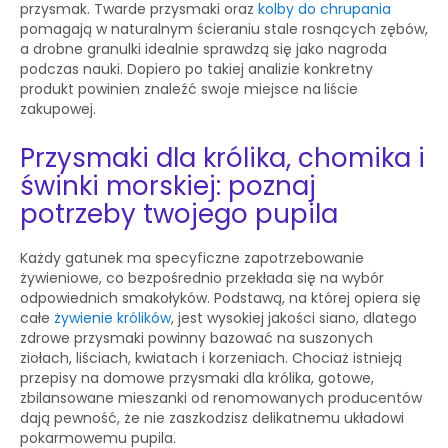
przysmak. Twarde przysmaki oraz
kolby do chrupania
pomagają w naturalnym ścieraniu stale rosnących zębów,
a drobne granulki idealnie sprawdzą się jako nagroda
podczas nauki. Dopiero po takiej analizie konkretny
produkt powinien znaleźć swoje miejsce na
liście
zakupowej.
Przysmaki dla królika, chomika i
świnki morskiej: poznaj
potrzeby twojego pupila
Każdy gatunek ma specyficzne zapotrzebowanie
żywieniowe, co bezpośrednio przekłada się na wybór
odpowiednich smakołyków. Podstawą, na której opiera się
całe
żywienie królików
, jest wysokiej jakości siano, dlatego
zdrowe przysmaki powinny bazować na suszonych
ziołach, liściach, kwiatach i korzeniach. Chociaż istnieją
przepisy na domowe przysmaki dla królika, gotowe,
zbilansowane mieszanki od renomowanych producentów
dają pewność, że nie zaszkodzisz delikatnemu układowi
pokarmowemu pupila.