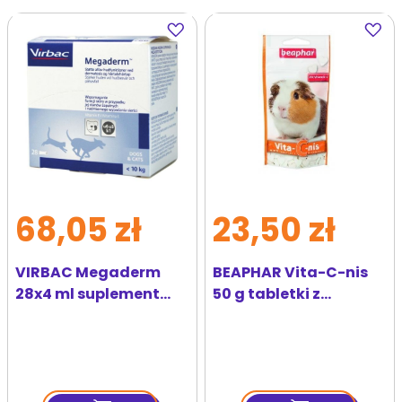
Dodaj
Dodaj
do
do
ulubionych
ulubi
68,05 zł
23,50 zł
VIRBAC Megaderm
BEAPHAR Vita-C-nis
28x4 ml suplement
50 g tabletki z
diety dla psów i kotów
witaminą C dla
do 10 kg na problemy
świnek morskich
skórne