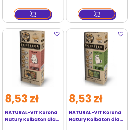
Dodaj
Dodaj
do
do
ulubionych
ulubi
8,53 zł
8,53 zł
NATURAL-VIT Korona
NATURAL-VIT Korona
Natury Kolbaton dla
Natury Kolbaton dla
chomika goja i
szynszyli pietruszka i