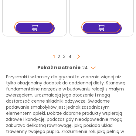
rumianek/jabłko i
szałwia/nagietek i
aronia
arnika
Strona
Aktualnie czytasz stronę
Strona
Strona
Strona
1
2
3
4
Strona
Następny
Pokaż na stronie
24
Przysmaki i witaminy dla gryzoni to znacznie więcej niż
tylko okazjonalny dodatek do codziennej diety. Stanowią
fundamentalne narzędzie w budowaniu relacji z małym
zwierzęciem, urozmaicają jego otoczenie i mogą
dostarczać cenne składniki odżywcze. Świadome
podawanie smakołyków jest jednak zasadniczym
elementem opieki. Dobrze dobrane produkty wspierają
zdrowie i kondycję, podczas gdy nieodpowiednie mogą
zaburzyć delikatną równowagę, jaką posiada układ
trawienny twojego pupila. Zrozumienie roli, jaką pełnią w