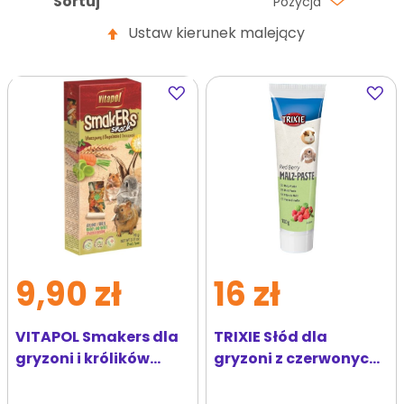
Sortuj
Pozycja
Ustaw kierunek malejący
Dodaj
Dodaj
do
do
ulubionych
ulubi
9,90 zł
16 zł
VITAPOL Smakers dla
TRIXIE Słód dla
gryzoni i królików
gryzoni z czerwonych
warzywny 2 szt.
jagód 100 g