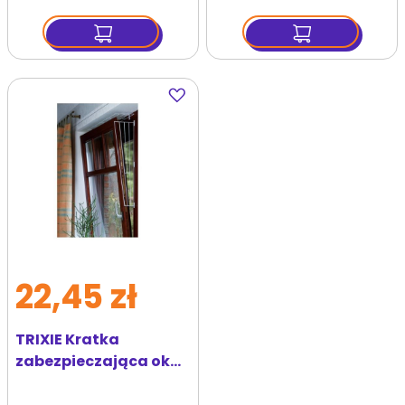
Dodaj
do
ulubionych
22,45 zł
TRIXIE Kratka
zabezpieczająca okno
biała skośna