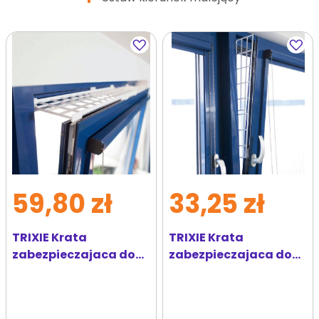
Dodaj
Dodaj
do
do
ulubionych
ulubi
59,80 zł
33,25 zł
TRIXIE Krata
TRIXIE Krata
zabezpieczajaca do
zabezpieczajaca do
okna góra/dół, 75–125
okna, panel boczny,
× 16 cm
62 × 16/7 cm