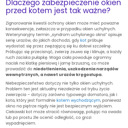
Dlaczego zabezpieczenie okien
przed kotem jest tak ważne?
Zignorowanie kwestii ochrony okien może mieć poważne
konsekwencje, zwłaszcza w przypadku okien uchylnych.
Weterynaryjny termin „syndrom uchylonego okna” opisuje
serię urazów, do jakich dochodzi, gdy
kot
próbuje
wydostać się przez zwężającą się ku dołowi szczelinę.
Próbując się przecisnąć, zwierzę zsuwa się i klinuje, a każdy
ruch zaciska pułapkę.
Waga ciała powoduje ogromny
nacisk na klatkę piersiową i jamę brzuszną, co może
prowadzić do
niedotlenienia, uszkodzenia narządów
wewnętrznych, a nawet urazów kręgosłupa.
Niebezpieczeństwo dotyczy nie tylko okien uchylnych.
Problem ten jest aktualny niezależnie od trybu życia
zwierzęcia – dotyczy zarówno typowego domatora, jak i
kota, który jest formalnie
kotem wychodzącym
, ponieważ
okno na piętrze nigdy nie jest bezpiecznym wyjściem.
Ciekawski kot może stracić równowagę, polując na owada
lub po prostu źle ocenić odległość, co grozi
wypadnięciem.