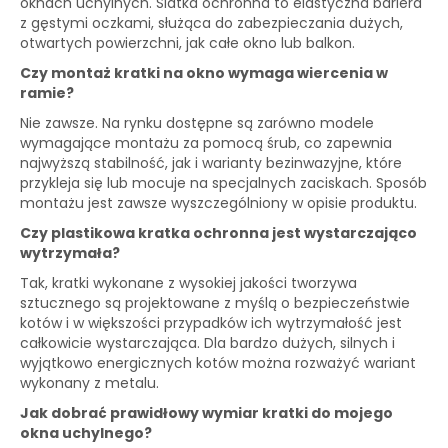
oknach uchylnych. Siatka ochronna to elastyczna bariera
z gęstymi oczkami, służąca do zabezpieczania dużych,
otwartych powierzchni, jak całe okno lub balkon.
Czy montaż kratki na okno wymaga wiercenia w
ramie?
Nie zawsze. Na rynku dostępne są zarówno modele
wymagające montażu za pomocą śrub, co zapewnia
najwyższą stabilność, jak i warianty bezinwazyjne, które
przykleja się lub mocuje na specjalnych zaciskach. Sposób
montażu jest zawsze wyszczególniony w opisie produktu.
Czy plastikowa kratka ochronna jest wystarczająco
wytrzymała?
Tak, kratki wykonane z wysokiej jakości tworzywa
sztucznego są projektowane z myślą o bezpieczeństwie
kotów i w większości przypadków ich wytrzymałość jest
całkowicie wystarczająca. Dla bardzo dużych, silnych i
wyjątkowo energicznych kotów można rozważyć wariant
wykonany z metalu.
Jak dobrać prawidłowy wymiar kratki do mojego
okna uchylnego?