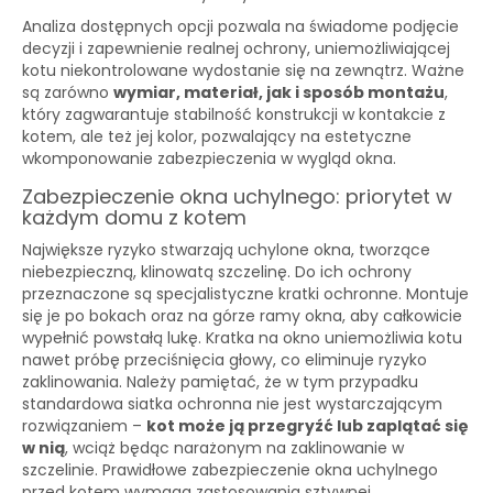
Analiza dostępnych opcji pozwala na świadome podjęcie
decyzji i zapewnienie realnej ochrony, uniemożliwiającej
kotu niekontrolowane wydostanie się na zewnątrz. Ważne
są zarówno
wymiar, materiał, jak i sposób montażu
,
który zagwarantuje stabilność konstrukcji w kontakcie z
kotem, ale też jej kolor, pozwalający na estetyczne
wkomponowanie zabezpieczenia w wygląd okna.
Zabezpieczenie okna uchylnego: priorytet w
każdym domu z kotem
Największe ryzyko stwarzają uchylone okna, tworzące
niebezpieczną, klinowatą szczelinę. Do ich ochrony
przeznaczone są specjalistyczne kratki ochronne. Montuje
się je po bokach oraz na górze ramy okna, aby całkowicie
wypełnić powstałą lukę. Kratka na okno uniemożliwia kotu
nawet próbę przeciśnięcia głowy, co eliminuje ryzyko
zaklinowania. Należy pamiętać, że w tym przypadku
standardowa siatka ochronna nie jest wystarczającym
rozwiązaniem –
kot może ją przegryźć lub zaplątać się
w nią
, wciąż będąc narażonym na zaklinowanie w
szczelinie. Prawidłowe zabezpieczenie okna uchylnego
przed kotem wymaga zastosowania sztywnej,