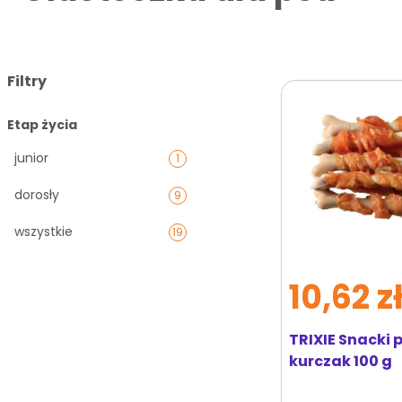
Filtry
Etap życia
junior
1
dorosły
9
wszystkie
19
10,62 z
TRIXIE Snacki 
kurczak 100 g