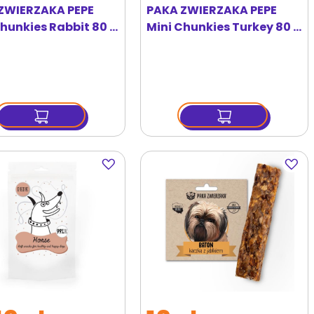
ZWIERZAKA PEPE
PAKA ZWIERZAKA PEPE
Chunkies Rabbit 80 g
Mini Chunkies Turkey 80 g
maki z królika
przysmak z indyka
Dodaj
Dodaj
do
do
ulubionych
ulubi