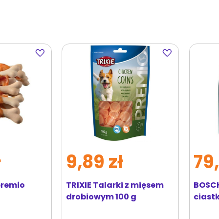
Dodaj
Dodaj
do
do
ulubionych
ulubionych
ł
9,89 zł
79,
premio
TRIXIE Talarki z mięsem
BOSCH
drobiowym 100 g
ciastk