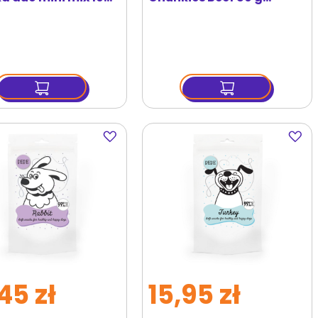
przysmaki z wołowiną
Dodaj
Dodaj
do
do
ulubionych
ulubi
45 zł
15,95 zł