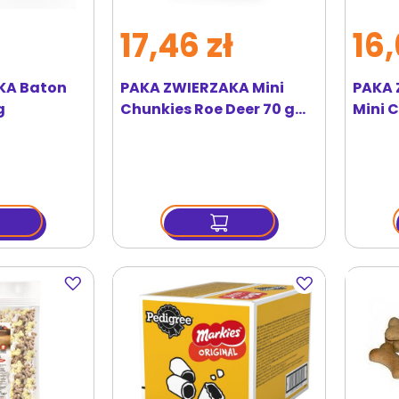
17,46 zł
16,
KA Baton
PAKA ZWIERZAKA Mini
PAKA 
g
Chunkies Roe Deer 70 g
Mini 
przysmaki z sarniną
przys
Dodaj
Dodaj
do
do
ulubionych
ulubionych