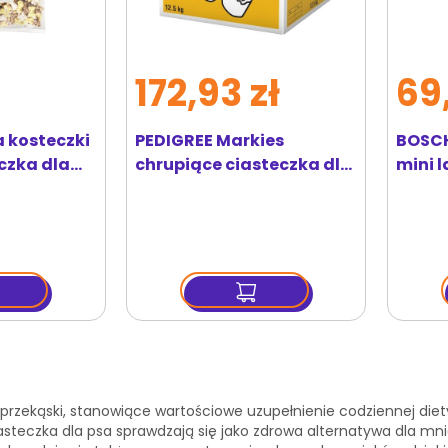
172,93 zł
69
 kosteczki
PEDIGREE Markies
BOSCH
eczka dla
chrupiące ciasteczka dla
mini 
psa 12,5 kg
ytasz stronę
ona
tępny
 przekąski, stanowiące wartościowe uzupełnienie codziennej diet
steczka dla psa sprawdzają się jako zdrowa alternatywa dla mnie