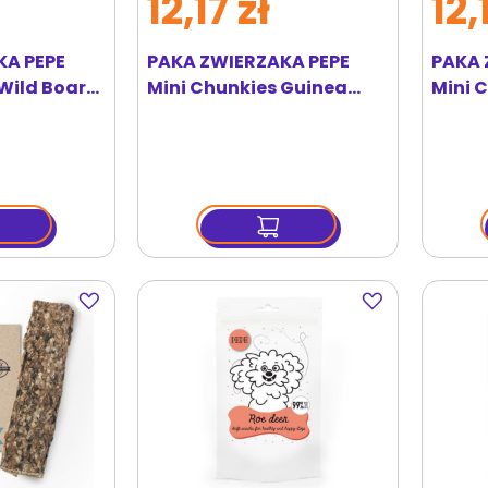
12,17 zł
12,
KA PEPE
PAKA ZWIERZAKA PEPE
PAKA 
Wild Boar
Mini Chunkies Guinea
Mini 
 z dzika
Fowl 70 g przysmaki z
przys
perliczki
Dodaj
Dodaj
do
do
ulubionych
ulubionych