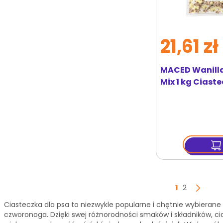
21,61 zł
MACED Wanilla
Mix 1 kg Ciast
psów
Strona
Aktualnie cz
Strona
1
2
Str
Nas
Ciasteczka dla psa to niezwykle popularne i chętnie wybierane
czworonoga. Dzięki swej różnorodności smaków i składników, cia