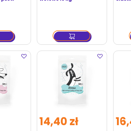
kg
Dodaj
Dodaj
do
do
ulubionych
ulubionych
14,40 zł
16,