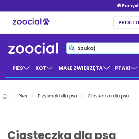
Przejdź
do
treści
PIES
KOT
MAŁE ZWIERZĘTA
PTAKI
Pies
Przysmaki dla psa
Ciasteczka dla psa
Ciasteczka dla psa