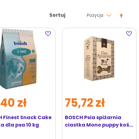
Ustaw
Sortuj
Pozycja
kierun
malej
Dodaj
Dodaj
do
do
ulubionych
ulubi
40 zł
75,72 zł
 Finest Snack Cake
BOSCH Psia spiżarnia
a dla psa 10 kg
ciastka Mono puppy kości
dla szczeniąt 10 kg