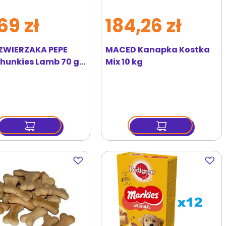
69 zł
184,26 zł
ZWIERZAKA PEPE
MACED Kanapka Kostka
Chunkies Lamb 70 g
Mix 10 kg
maki z jagnięciny
Dodaj
Dodaj
do
do
ulubionych
ulubi