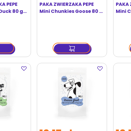
KA PEPE
PAKA ZWIERZAKA PEPE
PAKA 
Duck 80 g
Mini Chunkies Goose 80 g
Mini 
czki
przysmaki z gęsi
przys
Dodaj
Dodaj
do
do
ulubionych
ulubionych