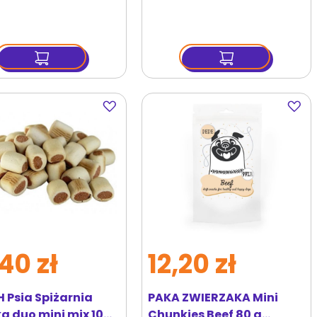
Dodaj
Dodaj
do
do
ulubionych
ulubi
40 zł
12,20 zł
 Psia Spiżarnia
PAKA ZWIERZAKA Mini
a duo mini mix 10
Chunkies Beef 80 g