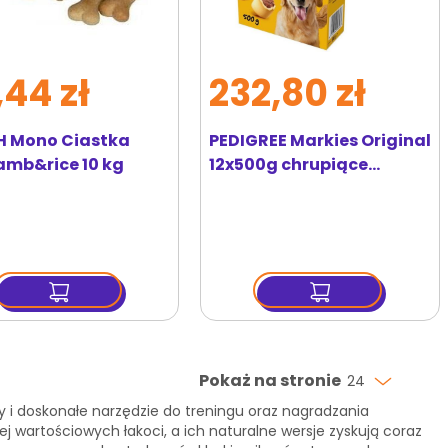
,44 zł
232,80 zł
 Mono Ciastka
PEDIGREE Markies Original
lamb&rice 10 kg
12x500g chrupiące
ciasteczka dla dorosłych
psów
Pokaż na stronie
24
y i doskonałe narzędzie do treningu oraz nagradzania
j wartościowych łakoci, a ich naturalne wersje zyskują coraz