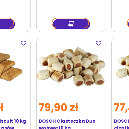
Dodaj
Dodaj
do
do
ulubionych
ulubionych
ł
79,90 zł
77,
scuit 10 kg
BOSCH Ciasteczka Duo
BOSCH
a psów
wołowe 10 kg
ciastk