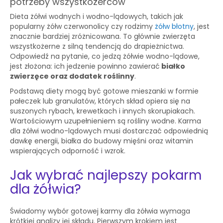
potrzeby wszystkożerców
Dieta żółwi wodnych i wodno-lądowych, takich jak
popularny żółw czerwonolicy czy rodzimy
żółw błotny
, jest
znacznie bardziej zróżnicowana. To głównie zwierzęta
wszystkożerne z silną tendencją do drapieżnictwa.
Odpowiedź na pytanie, co jedzą żółwie wodno-lądowe,
jest złożona: ich jedzenie powinno zawierać
białko
zwierzęce oraz dodatek roślinny
.
Podstawą diety mogą być gotowe mieszanki w formie
pałeczek lub granulatów, których skład opiera się na
suszonych rybach, krewetkach i innych skorupiakach.
Wartościowym uzupełnieniem są rośliny wodne. Karma
dla żółwi wodno-lądowych musi dostarczać odpowiednią
dawkę energii, białka do budowy mięśni oraz witamin
wspierających odporność i wzrok.
Jak wybrać najlepszy pokarm
dla żółwia?
Świadomy wybór gotowej karmy dla żółwia wymaga
krótkiej analizy jej składu. Pierwszym krokiem jest