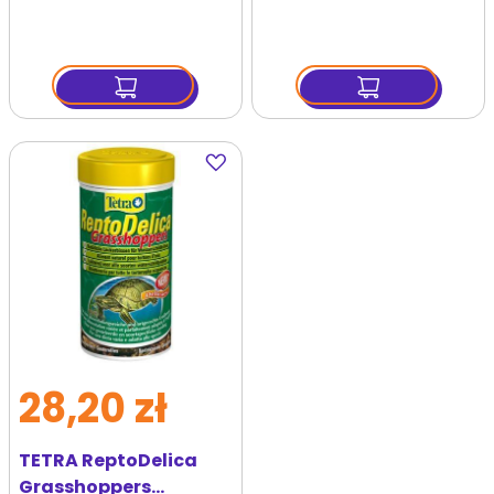
Dodaj
do
ulubionych
28,20 zł
TETRA ReptoDelica
Grasshoppers