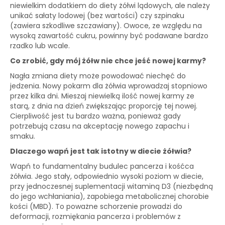
niewielkim dodatkiem do diety żółwi lądowych, ale należy
unikać sałaty lodowej (bez wartości) czy szpinaku
(zawiera szkodliwe szczawiany). Owoce, ze względu na
wysoką zawartość cukru, powinny być podawane bardzo
rzadko lub wcale.
Co zrobić, gdy mój żółw nie chce jeść nowej karmy?
Nagła zmiana diety może powodować niechęć do
jedzenia. Nowy pokarm dla żółwia wprowadzaj stopniowo
przez kilka dni. Mieszaj niewielką ilość nowej karmy ze
starą, z dnia na dzień zwiększając proporcję tej nowej.
Cierpliwość jest tu bardzo ważna, ponieważ gady
potrzebują czasu na akceptację nowego zapachu i
smaku.
Dlaczego wapń jest tak istotny w diecie żółwia?
Wapń to fundamentalny budulec pancerza i kośćca
żółwia. Jego stały, odpowiednio wysoki poziom w diecie,
przy jednoczesnej suplementacji witaminą D3 (niezbędną
do jego wchłaniania), zapobiega metabolicznej chorobie
kości (MBD). To poważne schorzenie prowadzi do
deformacji, rozmiękania pancerza i problemów z