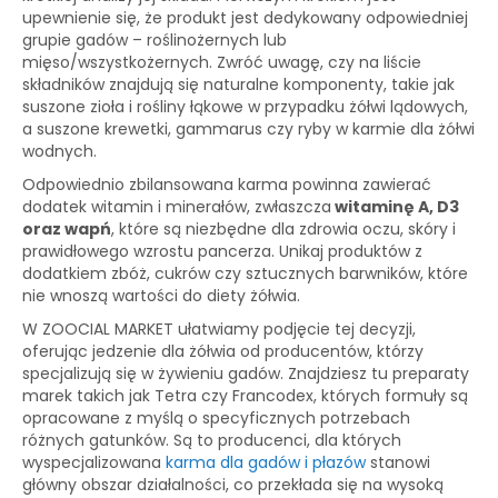
upewnienie się, że produkt jest dedykowany odpowiedniej
grupie gadów – roślinożernych lub
mięso/wszystkożernych. Zwróć uwagę, czy na liście
składników znajdują się naturalne komponenty, takie jak
suszone zioła i rośliny łąkowe w przypadku żółwi lądowych,
a suszone krewetki, gammarus czy ryby w karmie dla żółwi
wodnych.
Odpowiednio zbilansowana karma powinna zawierać
dodatek witamin i minerałów, zwłaszcza
witaminę A, D3
oraz wapń
, które są niezbędne dla zdrowia oczu, skóry i
prawidłowego wzrostu pancerza. Unikaj produktów z
dodatkiem zbóż, cukrów czy sztucznych barwników, które
nie wnoszą wartości do diety żółwia.
W ZOOCIAL MARKET ułatwiamy podjęcie tej decyzji,
oferując jedzenie dla żółwia od producentów, którzy
specjalizują się w żywieniu gadów. Znajdziesz tu preparaty
marek takich jak Tetra czy Francodex, których formuły są
opracowane z myślą o specyficznych potrzebach
różnych gatunków. Są to producenci, dla których
wyspecjalizowana
karma dla gadów i płazów
stanowi
główny obszar działalności, co przekłada się na wysoką