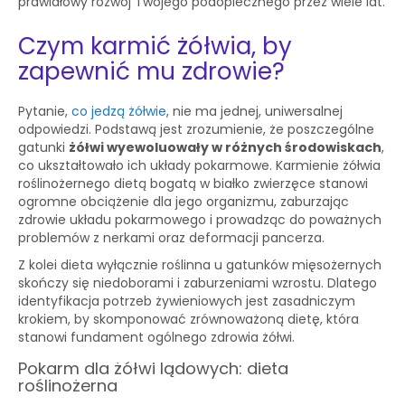
prawidłowy rozwój Twojego podopiecznego przez wiele lat.
Czym karmić żółwia, by
zapewnić mu zdrowie?
Pytanie,
co jedzą żółwie
, nie ma jednej, uniwersalnej
odpowiedzi. Podstawą jest zrozumienie, że poszczególne
gatunki
żółwi wyewoluowały w różnych środowiskach
,
co ukształtowało ich układy pokarmowe. Karmienie żółwia
roślinożernego dietą bogatą w białko zwierzęce stanowi
ogromne obciążenie dla jego organizmu, zaburzając
zdrowie układu pokarmowego i prowadząc do poważnych
problemów z nerkami oraz deformacji pancerza.
Z kolei dieta wyłącznie roślinna u gatunków mięsożernych
skończy się niedoborami i zaburzeniami wzrostu. Dlatego
identyfikacja potrzeb żywieniowych jest zasadniczym
krokiem, by skomponować zrównoważoną dietę, która
stanowi fundament ogólnego zdrowia żółwi.
Pokarm dla żółwi lądowych: dieta
roślinożerna