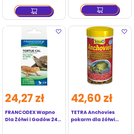
Dodaj
Dodaj
do
do
ulubionych
ulubi
24,27 zł
42,60 zł
FRANCODEX Wapno
TETRA Anchovies
Dla Żółwi i Gadów 24
pokarm dla żółwi
ml
wodnych 1l