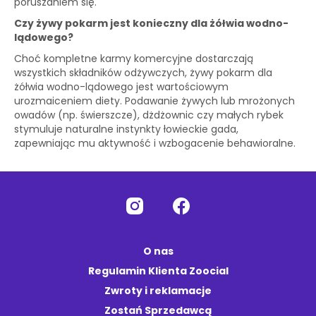
poruszaniem się.
Czy żywy pokarm jest konieczny dla żółwia wodno-
lądowego?
Choć kompletne karmy komercyjne dostarczają
wszystkich składników odżywczych, żywy pokarm dla
żółwia wodno-lądowego jest wartościowym
urozmaiceniem diety. Podawanie żywych lub mrożonych
owadów (np. świerszcze), dżdżownic czy małych rybek
stymuluje naturalne instynkty łowieckie gada,
zapewniając mu aktywność i wzbogacenie behawioralne.
O nas
Regulamin Klienta Zoocial
Zwroty i reklamacje
Zostań Sprzedawcą