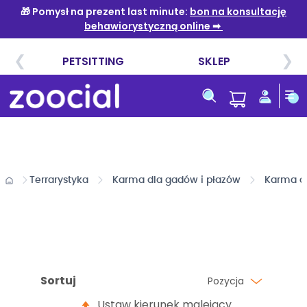
Przejdź
do
treści
Terrarystyka
Karma dla gadów i płazów
Karma dl
Sortuj
Pozycja
Ustaw kierunek malejący