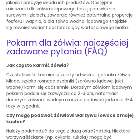
jakość i precyzję składu ich produktów. Dostępne
mieszanki dla żółwia stepowego bazują na włóknie
surowym i ziołach, zawierają również optymalne proporcje
fosforu i wapnia, a dla żółwia wodno-lądowego znajdzie
się również wariant dostarczający wartościowego białka.
Pokarm dla żółwia: najczęściej
zadawane pytania (FAQ)
Jak często karmić żółwia?
Częstotliwość karmienia zależy od wieku i gatunku żółwia.
Młode, szybko rosnące osobniki (zarówno lądowe, jak i
wodne) karmi się codziennie. Dorosłym żółwiom lądowym
pokarm podaje się zazwyczaj co 2-3 dni, natomiast
dorosłym żółwiom wodnym można podawać jedzenie 3-4
razy w tygodniu.
Czy mogę podawać żółwiowi warzywa i owoce z mojej
kuchni?
Należy podchodzić do tego z dużą ostrożnością. Niektóre
warzywa liściaste (np. cykoria, rukola) mogą być