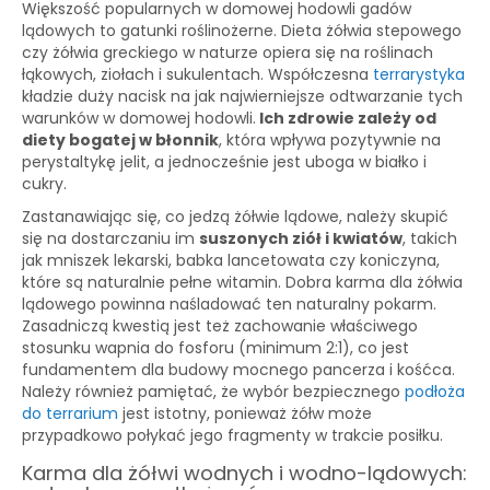
Większość popularnych w domowej hodowli gadów
lądowych to gatunki roślinożerne. Dieta żółwia stepowego
czy żółwia greckiego w naturze opiera się na roślinach
łąkowych, ziołach i sukulentach. Współczesna
terrarystyka
kładzie duży nacisk na jak najwierniejsze odtwarzanie tych
warunków w domowej hodowli.
Ich zdrowie zależy od
diety bogatej w błonnik
, która wpływa pozytywnie na
perystaltykę jelit, a jednocześnie jest uboga w białko i
cukry.
Zastanawiając się, co jedzą żółwie lądowe, należy skupić
się na dostarczaniu im
suszonych ziół i kwiatów
, takich
jak mniszek lekarski, babka lancetowata czy koniczyna,
które są naturalnie pełne witamin. Dobra karma dla żółwia
lądowego powinna naśladować ten naturalny pokarm.
Zasadniczą kwestią jest też zachowanie właściwego
stosunku wapnia do fosforu (minimum 2:1), co jest
fundamentem dla budowy mocnego pancerza i kośćca.
Należy również pamiętać, że wybór bezpiecznego
podłoża
do terrarium
jest istotny, ponieważ żółw może
przypadkowo połykać jego fragmenty w trakcie posiłku.
Karma dla żółwi wodnych i wodno-lądowych: