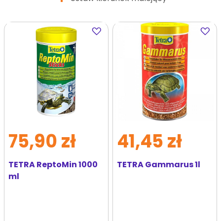
Dodaj
Dodaj
do
do
ulubionych
ulubi
75,90 zł
41,45 zł
TETRA ReptoMin 1000
TETRA Gammarus 1l
ml