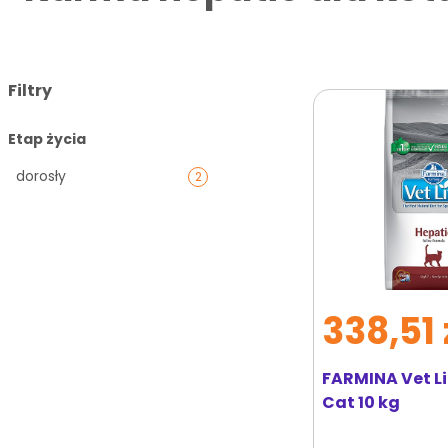
Filtry
Etap życia
dorosły
2
338,51 
FARMINA Vet Li
Cat 10 kg