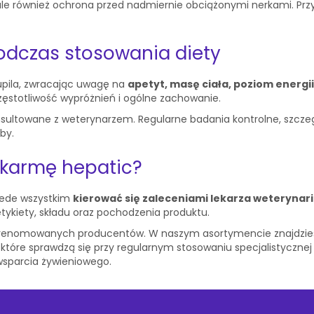
 ale również ochrona przed nadmiernie obciążonymi nerkami. Przy
odczas stosowania diety
upila, zwracając uwagę na
apetyt, masę ciała, poziom energii
zęstotliwość wypróżnień i ogólne zachowanie.
sultowane z weterynarzem. Regularne badania kontrolne, szczeg
by.
 karmę hepatic?
zede wszystkim
kierować się zaleceniami lekarza weterynari
tykiety, składu oraz pochodzenia produktu.
d renomowanych producentów. W naszym asortymencie znajdziesz
które sprawdzą się przy regularnym stosowaniu specjalistycznej
wsparcia żywieniowego.