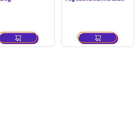
kotów z chorobami
wątroby