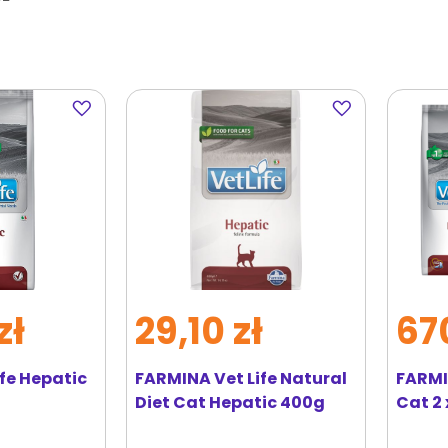
Dodaj
Dodaj
do
do
ulubionych
ulubionych
zł
29,10 zł
67
fe Hepatic
FARMINA Vet Life Natural
FARMI
Diet Cat Hepatic 400g
Cat 2 