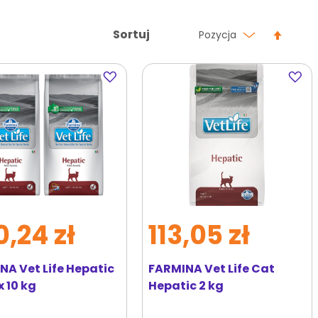
Ustaw
Sortuj
Pozycja
kierun
malej
Dodaj
Dodaj
do
do
ulubionych
ulubi
0,24 zł
113,05 zł
NA Vet Life Hepatic
FARMINA Vet Life Cat
x 10 kg
Hepatic 2 kg