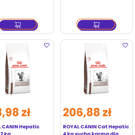
Dodaj
Dodaj
do
do
ulubionych
ulubi
,98 zł
206,88 zł
 CANIN Hepatic
ROYAL CANIN Cat Hepatic
 2 kg
4 kg sucha karma dla