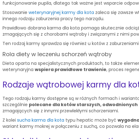
funkcjonowanie pupila, dlatego tak ważne jest wsparcie odpowi
Stosowanie
weterynaryjnej karmy dla kota
zaleca się zawsze w
innego rodzaju zaburzenia pracy tego narządu.
Prawidłowo dobrana karma dla kota pomaga skutecznie odciążyć
zmagających się z chorobami wątroby i związanymi z nimi powi
Ten rodzaj karmy sprawdza się również u kotów z zaburzeniami
Rola diety w leczeniu schorzeń wątroby
Dieta oparta na specjalistycznych produktach, to także eleme
weterynaryjna
wspiera prawidłowe trawienie
, proces regene
Rodzaje wątrobowej karmy dla k
Tego rodzaju karmy dostępne są w różnych formach i warianta
szczególnie
polecane dla kotów starszych, odwodnionych 
zmagających się z innymi przewlekłymi schorzeniami.
Z kolei
sucha karma dla kota
typu hepatic może być
wygodna
wariant karmy mokrej w połączeniu z suchą, co pozwala na ela