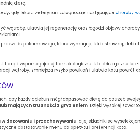
ednią dietą.
tedy, gdy lekarz weterynarii zdiagnozuje następujące
choroby wą
 wątrobę, ułatwia jej regenerację oraz łagodzi objawy choroby
kłaniami.
 przewodu pokarmowego, które wymagają lekkostrawnej, delikatn
nt terapii wspomagającej farmakologiczne lub chirurgiczne lec
racji wątroby, zmniejsza ryzyko powikłań i ułatwia kotu powrót d
otów
ch, aby każdy opiekun mógł dopasować dietę do potrzeb swojeg
lub mających trudności z gryzieniem
. Dzięki wysokiej zawart
 w dozowaniu i przechowywaniu
, a jej składniki są wyselek
styczne dostosowanie menu do apetytu i preferencji kota.