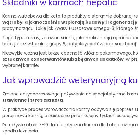
Składniki w karmach hepatic
Karma wątrobowa dla kota to produkty o starannie dobranej rece
wątroby, a jednocześnie wspierają budowę i regenerację
pracy narządu, takie jak kwasy tłuszczowe omega-3, którego źr
Tego typu karmy, zarówno suche, jak i mokre mają ograniczoną
brakuje też witamin z grupy B, antyoksydantów oraz substancj
Niezwykle ważna jest także obecność włókna pokarmowego, które
sztucznych konserwantów lub zbędnych dodatków
. W pr
wybranej karmie.
Jak wprowadzić weterynaryjną ka
Zmiana dotychczasowego pożywienia na specjalistyczną karm
trawienne i stres dla kota
.
W praktyce proces wprowadzania karmy odbywa się poprzez st
porcji nową karmą, a następnie przez kolejny tydzień sukcesywn
Po upływie około 7-10 dni dietetyczna karma dla kota powinna
spadku łaknienia.