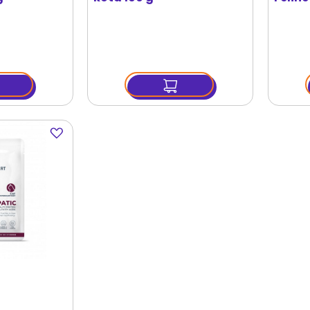
Dodaj
do
ulubionych