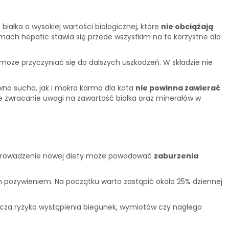
iałka o wysokiej wartości biologicznej, które
nie obciążają
armach hepatic stawia się przede wszystkim na te korzystne dla
może przyczyniać się do dalszych uszkodzeń. W składzie nie
wno sucha, jak i mokra karma dla kota
nie powinna zawierać
e zwracanie uwagi na zawartość białka oraz minerałów w
 wprowadzenie nowej diety może powodować
zaburzenia
pożywieniem. Na początku warto zastąpić około 25% dziennej
nicza ryzyko wystąpienia biegunek, wymiotów czy nagłego