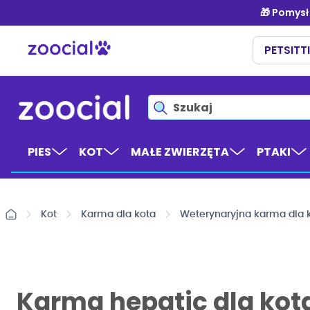
Przejdź
do
treści
PIES
KOT
MAŁE ZWIERZĘTA
PTAKI
Kot
Karma dla kota
Weterynaryjna karma dla 
Karma hepatic dla kot