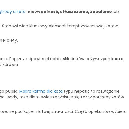
troby u kota
:
niewydolność, stłuszczenie, zapalenie
lub
. Stanowi więc kluczowy element terapii żywieniowej kotów
ej diety.
zenie. Poprzez odpowiedni dobór składników odżywczych karma
o zdrowia.
o pupila.
Mokra karma dla kota
typu hepatic to rozwiązanie
ości wody, taka dieta świetnie wpisuje się też w potrzeby kotów
cjonowane pod kątem łatwej strawności. Część opiekunów wybiera