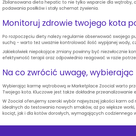
Zbilansowana dieta hepatic to nie tylko wsparcie dla wątroby,
podawania posiłków i stały schemat żywienia.
Monitoruj zdrowie twojego kota p
Po rozpoczęciu diety należy regularnie obserwować swojego p
suchą - warto też uważnie kontrolować ilość wypijanej wody, c
Jakiekolwiek niepokojące zmiany powinny być niezwłocznie kon
efektywność terapii oraz odpowiednio reagować w razie potrze
Na co zwrócić uwagę, wybierając
Wybierając karmę wątrobową w Marketplace Zoocial warto pr
Twojego kota. Kluczowe jest także dokładne przeanalizowanie e
W Zoocial oferujemy szeroki wybór najwyższej jakości karm o
idealnych do testowania nowych smaków, aż po większe worki, 
kociąt, jak i dla kotów dorosłych, wymagających codziennego 