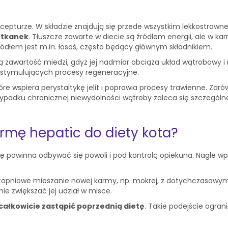
pturze. W składzie znajdują się przede wszystkim lekkostrawne b
 tkanek
. Tłuszcze zawarte w diecie są źródłem energii, ale w k
ódłem jest m.in. łosoś, często będący głównym składnikiem.
 zawartość miedzi, gdyż jej nadmiar obciąża układ wątrobowy i 
i stymulujących procesy regeneracyjne.
 wspiera perystaltykę jelit i poprawia procesy trawienne. Zaró
zypadku chronicznej niewydolności wątroby zaleca się szczególn
rmę hepatic do diety kota?
ę powinna odbywać się powoli i pod kontrolą opiekuna. Nagłe
opniowe mieszanie nowej karmy, np. mokrej, z dotychczasowym 
ie zwiększać jej udział w misce.
całkowicie zastąpić poprzednią dietę
. Takie podejście ogra