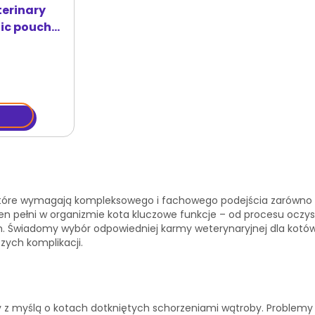
terinary
tic pouch
re wymagają kompleksowego i fachowego podejścia zarówno ze st
d ten pełni w organizmie kota kluczowe funkcje – od procesu oc
. Świadomy wybór odpowiedniej karmy weterynaryjnej dla kot
zych komplikacji.
ny z myślą o kotach dotkniętych schorzeniami wątroby. Proble