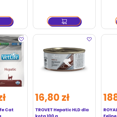
Dodaj
Dodaj
do
do
ulubionych
ulubionych
zł
16,80 zł
188
fe Cat
TROVET Hepatic HLD dla
ROYAL
g
kota 100 g
Feline