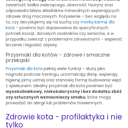
zawartość białka zwierzęcego, obecność tauryny oraz
odpowiedni bilans składników mineralnych wspierających
zdrowie dróg moczowych. Pożywienie – bez względu na
to, czy decydujemy się na suchą czy
morką karmę dla
kota
– powinno być dopasowana do specyficznych
potrzeb kociąt, dorosłych osobników czy seniorów, a w
przypadku zwierząt z problemami zdrowotnymi – wspierać
leczenie i łagodzić objawy.
Przysmaki dla kotów - zdrowe i smaczne
przekąski
Przysmaki dla kota
pełnią wiele funkcji – służą jako
nagroda podczas treningu, urozmaicają dietę, wspierają
higienę jamy ustnej oraz stanowią formę budowania więzi
z opiekunem. Idealny przysmak dla kota powinien być
wysokobiałkowy, niskokaloryczny i bez dodatku zbóż
czy sztucznych wzmacniaczy smaku
, które mogą
prowadzić do alergii lub problemów trawiennych.
Zdrowie kota - profilaktyka i nie
tylko