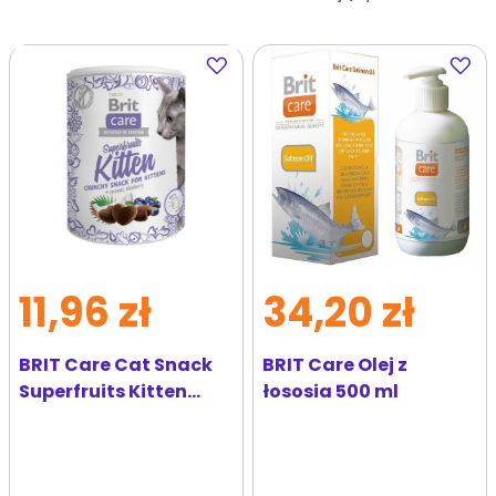
Dodaj
Dodaj
do
do
ulubionych
ulubi
11,96 zł
34,20 zł
BRIT Care Cat Snack
BRIT Care Olej z
Superfruits Kitten
łososia 500 ml
przysmak dla kociąt
100g