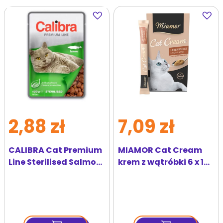
Dodaj
Dodaj
do
do
ulubionych
ulubi
2,88 zł
7,09 zł
CALIBRA Cat Premium
MIAMOR Cat Cream
Line Sterilised Salmon
krem z wątróbki 6 x 15
100 g z łososiem dla
ml
sterylizowanych
kotów