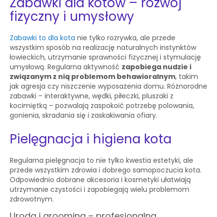
Zabawki dla kotów – rozwój
fizyczny i umysłowy
Zabawki to dla kota
nie tylko rozrywka, ale przede
wszystkim sposób na realizację naturalnych instynktów
łowieckich, utrzymanie sprawności fizycznej i stymulację
umysłową. Regularna aktywność
zapobiega nudzie i
związanym z nią problemom behawioralnym
, takim
jak agresja czy niszczenie wyposażenia domu. Różnorodne
zabawki – interaktywne, wędki, piłeczki, pluszaki z
kocimiętką – pozwalają zaspokoić potrzebę polowania,
gonienia, skradania się i zaskakiwania ofiary.
Pielęgnacja i higiena kota
Regularna pielęgnacja to nie tylko kwestia estetyki, ale
przede wszystkim zdrowia i dobrego samopoczucia kota.
Odpowiednio dobrane akcesoria i kosmetyki ułatwiają
utrzymanie czystości i zapobiegają wielu problemom
zdrowotnym.
Uroda i grooming – profesjonalna