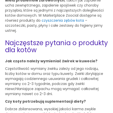
wielu problemów zdrowotnych
, takich jak zapalenie
ucha zewnętrznego, zapalenie spojówek czy choroby
przyzębia, które są jednymi z najczęstszych dolegliwości
kotów domowych. W Marketplace Zoocial dostępne są
również produkty do
czyszczenia zębów kota
–
szczoteczki, pasty, płyny i całe zestawy do higieny jamy
ustnej.
Najczęstsze pytania o produkty
dla kotów
Jak często należy wymieniać żwirek w kuwecie?
Częstotliwość wymiany żwirku zależy od jego rodzaju,
liczby kotów w domu oraz typu kuwety. Żwirki zbrylające
wymagają codziennego usuwania grudek i całkowitej
wymiany co 2-3 tygodnie, podczas gdy żwirki
niewchłaniające zapachu mogą wymagać całkowitej
wymiany nawet co 2-3 dni.
Czy koty potrzebują suplementacji diety?
Dobrze zbilansowana, wysokiej jakości karma zwykle