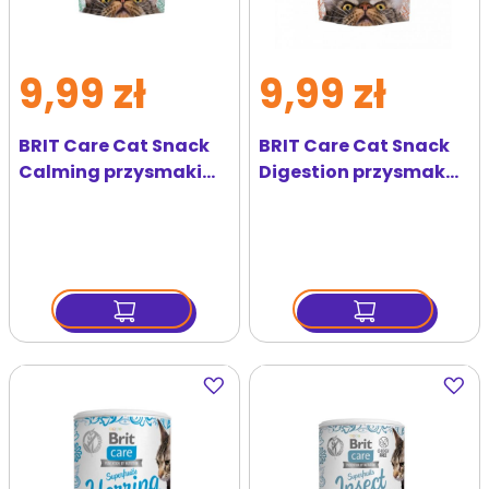
9,99 zł
9,99 zł
BRIT Care Cat Snack
BRIT Care Cat Snack
Calming przysmaki
Digestion przysmak
na stres dla kota 50 g
na układ pokarmowy
dla kota 50 g
Dodaj
Dodaj
do
do
ulubionych
ulubi