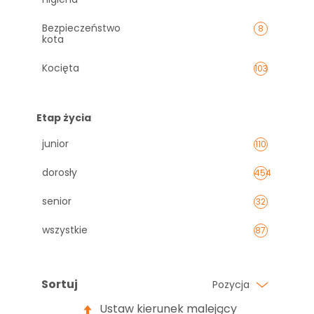
Bezpieczeństwo
8
kota
Kocięta
103
Etap życia
junior
110
dorosły
454
senior
32
wszystkie
87
Sortuj
Pozycja
Ustaw kierunek malejący