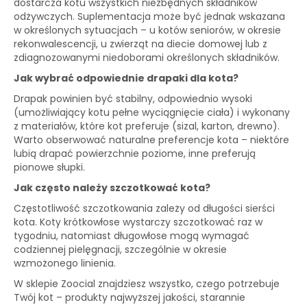
dostarcza kotu wszystkich niezbędnych składników
odżywczych. Suplementacja może być jednak wskazana
w określonych sytuacjach – u kotów seniorów, w okresie
rekonwalescencji, u zwierząt na diecie domowej lub z
zdiagnozowanymi niedoborami określonych składników.
Jak wybrać odpowiednie drapaki dla kota?
Drapak powinien być stabilny, odpowiednio wysoki
(umożliwiający kotu pełne wyciągnięcie ciała) i wykonany
z materiałów, które kot preferuje (sizal, karton, drewno).
Warto obserwować naturalne preferencje kota – niektóre
lubią drapać powierzchnie poziome, inne preferują
pionowe słupki.
Jak często należy szczotkować kota?
Częstotliwość szczotkowania zależy od długości sierści
kota. Koty krótkowłose wystarczy szczotkować raz w
tygodniu, natomiast długowłose mogą wymagać
codziennej pielęgnacji, szczególnie w okresie
wzmożonego linienia.
W sklepie Zoocial znajdziesz wszystko, czego potrzebuje
Twój kot – produkty najwyższej jakości, starannie