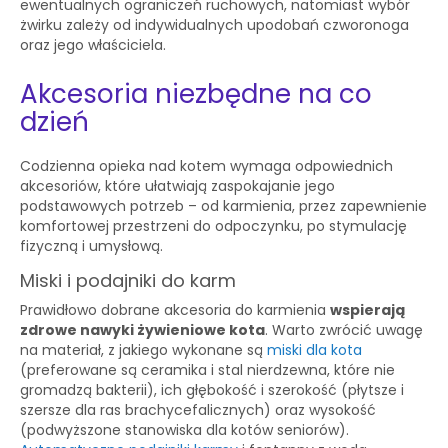
ewentualnych ograniczeń ruchowych, natomiast wybór
żwirku zależy od indywidualnych upodobań czworonoga
oraz jego właściciela.
Akcesoria niezbędne na co
dzień
Codzienna opieka nad kotem wymaga odpowiednich
akcesoriów, które ułatwiają zaspokajanie jego
podstawowych potrzeb – od karmienia, przez zapewnienie
komfortowej przestrzeni do odpoczynku, po stymulację
fizyczną i umysłową.
Miski i podajniki do karm
Prawidłowo dobrane akcesoria do karmienia
wspierają
zdrowe nawyki żywieniowe kota
. Warto zwrócić uwagę
na materiał, z jakiego wykonane są
miski dla kota
(preferowane są ceramika i stal nierdzewna, które nie
gromadzą bakterii), ich głębokość i szerokość (płytsze i
szersze dla ras brachycefalicznych) oraz wysokość
(podwyższone stanowiska dla kotów seniorów).