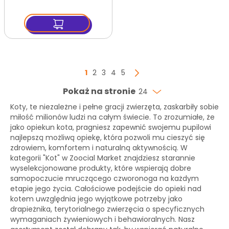
Strona
Aktualnie czytasz stronę
Strona
Strona
Strona
Strona
1
2
3
4
5
Strona
Następny
Pokaż na stronie
24
Koty, te niezależne i pełne gracji zwierzęta, zaskarbiły sobie
miłość milionów ludzi na całym świecie. To zrozumiałe, że
jako opiekun kota, pragniesz zapewnić swojemu pupilowi
najlepszą możliwą opiekę, która pozwoli mu cieszyć się
zdrowiem, komfortem i naturalną aktywnością. W
kategorii "Kot" w Zoocial Market znajdziesz starannie
wyselekcjonowane produkty, które wspierają dobre
samopoczucie mruczącego czworonoga na każdym
etapie jego życia. Całościowe podejście do opieki nad
kotem uwzględnia jego wyjątkowe potrzeby jako
drapieżnika, terytorialnego zwierzęcia o specyficznych
wymaganiach żywieniowych i behawioralnych. Nasz