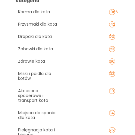
Kategoria
Karma dla kota
1066
Przysmaki dla kota
142
Drapaki dla kota
20
Zabawki dla kota
23
Zdrowie kota
60
Miski i poidła dla
33
kotów
Akcesoria
19
spacerowe i
transport kota
Miejsca do spania
14
dla kota
Pielęgnacja kota i
257
higiena