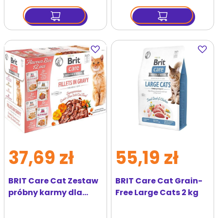
Dodaj
Dodaj
do
do
ulubionych
ulubi
37,69 zł
55,19 zł
BRIT Care Cat Zestaw
BRIT Care Cat Grain-
próbny karmy dla
Free Large Cats 2 kg
kotów 12 x 85 g