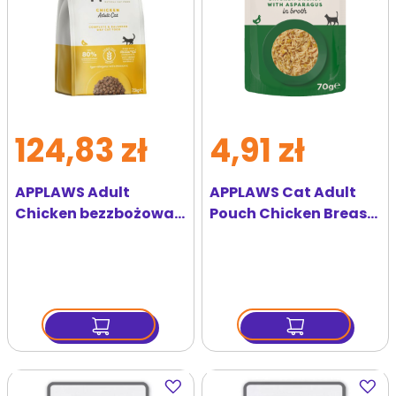
124,83 zł
4,91 zł
APPLAWS Adult
APPLAWS Cat Adult
Chicken bezzbożowa
Pouch Chicken Breast
karma dla dorosłych
with Asparagus in
kotów z kurczakiem
Broth kurczak i
7,5 kg
szparagi w bulionie 70
g
Dodaj
Dodaj
do
do