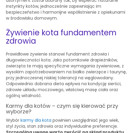
asortyment został dobrany tak, by wspierać naturalne
instynkty kotów, jednocześnie zapewniając im
bezpieczeństwo i harmonijne współistnienie z opiekunami
w środowisku domowym.
Żywienie kota fundamentem
zdrowia
Prawidłowe żywienie stanowi fundament zdrowia i
długowieczności kota. Jako potomkowie drapieżników,
zwierzęta te mają specyficzne wymagania żywieniowe, z
wysokim zapotrzebowaniem na białko zwierzęce i taurynę,
przy jednoczesnej niskiej tolerancji na węglowodany.
Odpowiednio dobrana dieta wpływa na kondycję sierści,
zdrowie układu moczowego, właściwą masę ciała oraz
ogólną witalność.
Karmy dla kotów – czym się kierować przy
wyborze?
Wybór
karmy dla kota
powinien uwzględniać jego wiek,
styl życia, stan zdrowia oraz indywidualne preferencje.
Szczególną uwagę warto zwrócić na skład produktu
,