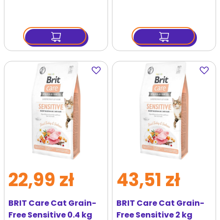
Dodaj
Dodaj
do
do
ulubionych
ulubi
22,99 zł
43,51 zł
BRIT Care Cat Grain-
BRIT Care Cat Grain-
Free Sensitive 0.4 kg
Free Sensitive 2 kg