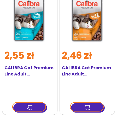
ulubionych
ulubi
2,55 zł
2,46 zł
CALIBRA Cat Premium
CALIBRA Cat Premium
Line Adult
Line Adult
Trout&Salmon 100 g z
Duck&Chicken 100 g z
pstrągiem i łososiem
kaczką i kurczakiem
dla kotów
dla kotów