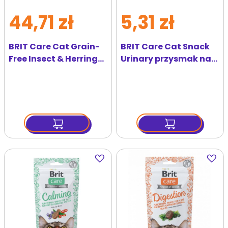
44,71 zł
5,31 zł
BRIT Care Cat Grain-
BRIT Care Cat Snack
Free Insect & Herring
Urinary przysmak na
Sensitive 2 kg
układ moczowy kota
50g
Dodaj
Dodaj
do
do
ulubionych
ulubi