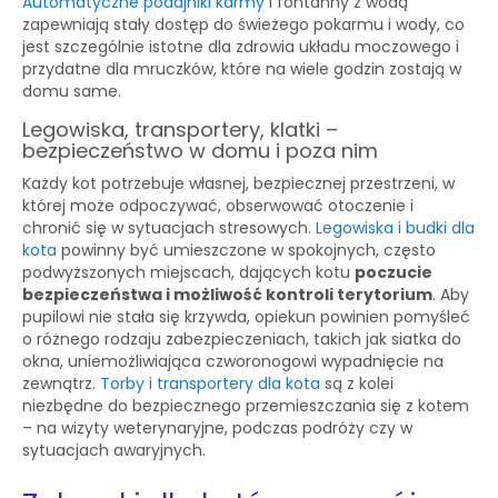
Automatyczne podajniki karmy
i fontanny z wodą
zapewniają stały dostęp do świeżego pokarmu i wody, co
jest szczególnie istotne dla zdrowia układu moczowego i
przydatne dla mruczków, które na wiele godzin zostają w
domu same.
Legowiska, transportery, klatki –
bezpieczeństwo w domu i poza nim
Każdy kot potrzebuje własnej, bezpiecznej przestrzeni, w
której może odpoczywać, obserwować otoczenie i
chronić się w sytuacjach stresowych.
Legowiska i budki dla
kota
powinny być umieszczone w spokojnych, często
podwyższonych miejscach, dających kotu
poczucie
bezpieczeństwa i możliwość kontroli terytorium
. Aby
pupilowi nie stała się krzywda, opiekun powinien pomyśleć
o różnego rodzaju zabezpieczeniach, takich jak siatka do
okna, uniemożliwiająca czworonogowi wypadnięcie na
zewnątrz.
Torby i transportery dla kota
są z kolei
niezbędne do bezpiecznego przemieszczania się z kotem
– na wizyty weterynaryjne, podczas podróży czy w
sytuacjach awaryjnych.