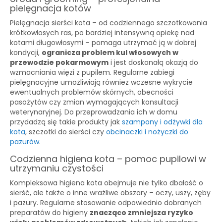
pielęgnacja kotów
Pielęgnacja sierści kota – od codziennego szczotkowania
krótkowłosych ras, po bardziej intensywną opiekę nad
kotami długowłosymi – pomaga utrzymać ją w dobrej
kondycji,
ogranicza problem kul włosowych w
przewodzie pokarmowym
i jest doskonałą okazją do
wzmacniania więzi z pupilem. Regularne zabiegi
pielęgnacyjne umożliwiają również wczesne wykrycie
ewentualnych problemów skórnych, obecności
pasożytów czy zmian wymagających konsultacji
weterynaryjnej. Do przeprowadzania ich w domu
przydadzą się takie produkty jak
szampony i odżywki dla
kota
, szczotki do sierści czy
obcinaczki i nożyczki do
pazurów
.
Codzienna higiena kota – pomoc pupilowi w
utrzymaniu czystości
Kompleksowa higiena kota obejmuje nie tylko dbałość o
sierść, ale także o inne wrażliwe obszary – oczy, uszy, zęby
i pazury. Regularne stosowanie odpowiednio dobranych
preparatów do higieny
znacząco zmniejsza ryzyko