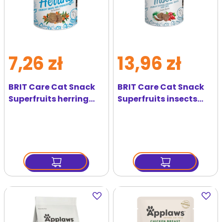
7,26 zł
13,96 zł
BRIT Care Cat Snack
BRIT Care Cat Snack
Superfruits herring
Superfruits insects
dla kotów
przysmak z insektami
kastrowanych 100 g
dla kota 100 g
Dodaj
Dodaj
do
do
ulubionych
ulubi