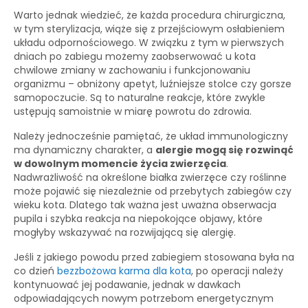
Warto jednak wiedzieć, że każda procedura chirurgiczna,
w tym sterylizacja, wiąże się z przejściowym osłabieniem
układu odpornościowego. W związku z tym w pierwszych
dniach po zabiegu możemy zaobserwować u kota
chwilowe zmiany w zachowaniu i funkcjonowaniu
organizmu – obniżony apetyt, luźniejsze stolce czy gorsze
samopoczucie. Są to naturalne reakcje, które zwykle
ustępują samoistnie w miarę powrotu do zdrowia.
Należy jednocześnie pamiętać, że układ immunologiczny
ma dynamiczny charakter, a
alergie mogą się rozwinąć
w dowolnym momencie życia zwierzęcia
.
Nadwrażliwość na określone białka zwierzęce czy roślinne
może pojawić się niezależnie od przebytych zabiegów czy
wieku kota. Dlatego tak ważna jest uważna obserwacja
pupila i szybka reakcja na niepokojące objawy, które
mogłyby wskazywać na rozwijającą się alergię.
Jeśli z jakiego powodu przed zabiegiem stosowana była na
co dzień
bezzbożowa karma dla kota
, po operacji należy
kontynuować jej podawanie, jednak w dawkach
odpowiadających nowym potrzebom energetycznym