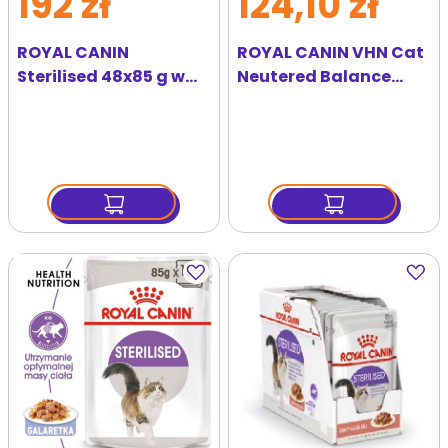
192 zł
124,10 zł
ROYAL CANIN
ROYAL CANIN VHN Cat
Sterilised 48x85 g w
Neutered Balance
galaretce
24x85g karma mokra
dla dorosłych kotów z
tendencją do
nadwagi, od zabiegu
sterylizacji do 7 roku
życia
Dodaj
Dodaj
do
do
ulubionych
ulubi