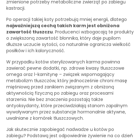
zmienione potrzeby metaboliczne zwierząt po zabiegu
kastracji.
Po operacji takiej koty potrzebują mniej energii, dlatego
najważniejszą cechą takich karm jest obniżona
zawartość tłuszczu
. Producenci wzbogacają te produkty
o zwiększoną zawartość błonnika, który daje pupilom
dłuższe uczucie sytości, co naturalnie ogranicza wielkość
posiłków i ich kaloryczność.
W przypadku kotów sterylizowanych karma powinna
zawierać pewne dodatki, np. zdrowe kwasy tłuszczowe
omega oraz l-karnitynę – związek wspomagający
metabolizm tłuszczów, który jednocześnie chroni masę
mięśniową przed zanikiem związanym z obniżoną
aktywnością fizyczną po zabiegu oraz procesami
starzenia. Nie bez znaczenia pozostają także
antyoksydanty, które przeciwdziałają stanom zapalnym
wywoływanym przez substancje hormonalnie aktywne,
uwalniane z komórek tłuszczowych.
Jak skutecznie zapobiegać nadwadze u kotów po
zabiegu? Podstawą jest odpowiednie żywienie na co dzień