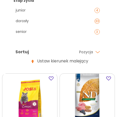
Etap życia
junior
4
dorosły
33
senior
3
Sortuj
Pozycja
Ustaw kierunek malejący
Dodaj
Dodaj
do
do
ulubionych
ulubi