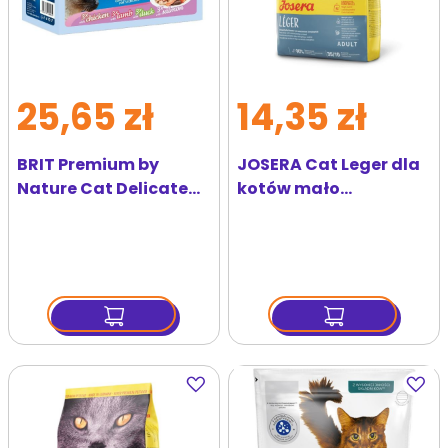
25,65 zł
14,35 zł
BRIT Premium by
JOSERA Cat Leger dla
Nature Cat Delicate
kotów mało
Fillets in Gravy Family
aktywnych i po
Plate Sterilised 12x85g
kastracji 400 g
mokra karma w sosie
dla dorosłych
sterylizowanych
kotów
Dodaj
Dodaj
do
do
ulubionych
ulubi