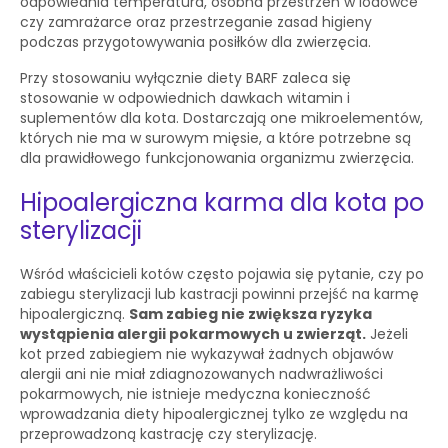
odpowiednia temperatura, osobna przestrzeń w lodówce
czy zamrażarce oraz przestrzeganie zasad higieny
podczas przygotowywania posiłków dla zwierzęcia.
Przy stosowaniu wyłącznie diety BARF zaleca się
stosowanie w odpowiednich dawkach witamin i
suplementów dla kota. Dostarczają one mikroelementów,
których nie ma w surowym mięsie, a które potrzebne są
dla prawidłowego funkcjonowania organizmu zwierzęcia.
Hipoalergiczna karma dla kota po
sterylizacji
Wśród właścicieli kotów często pojawia się pytanie, czy po
zabiegu sterylizacji lub kastracji powinni przejść na karmę
hipoalergiczną.
Sam zabieg nie zwiększa ryzyka
wystąpienia alergii pokarmowych u zwierząt.
Jeżeli
kot przed zabiegiem nie wykazywał żadnych objawów
alergii ani nie miał zdiagnozowanych nadwrażliwości
pokarmowych, nie istnieje medyczna konieczność
wprowadzania diety hipoalergicznej tylko ze względu na
przeprowadzoną kastrację czy sterylizację.