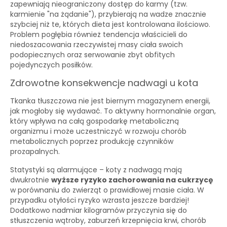
zapewniają nieograniczony dostęp do karmy (tzw.
karmienie "na żądanie"), przybierają na wadze znacznie
szybciej niż te, których dieta jest kontrolowana ilościowo.
Problem pogłębia również tendencja właścicieli do
niedoszacowania rzeczywistej masy ciała swoich
podopiecznych oraz serwowanie zbyt obfitych
pojedynczych posiłków.
Zdrowotne konsekwencje nadwagi u kota
Tkanka tłuszczowa nie jest biernym magazynem energii,
jak mogłoby się wydawać. To aktywny hormonalnie organ,
który wpływa na całą gospodarkę metaboliczną
organizmu i może uczestniczyć w rozwoju chorób
metabolicznych poprzez produkcję czynników
prozapalnych.
Statystyki są alarmujące – koty z nadwagą mają
dwukrotnie
wyższe ryzyko zachorowania na cukrzycę
w porównaniu do zwierząt o prawidłowej masie ciała. W
przypadku otyłości ryzyko wzrasta jeszcze bardziej!
Dodatkowo nadmiar kilogramów przyczynia się do
stłuszczenia wątroby, zaburzeń krzepnięcia krwi, chorób