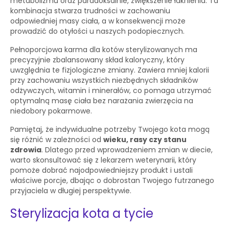
metabolizmu oraz paradoksalnie, zwiększenie łaknienia. Ta
kombinacja stwarza trudności w zachowaniu
odpowiedniej masy ciała, a w konsekwencji może
prowadzić do otyłości u naszych podopiecznych.
Pełnoporcjowa karma dla kotów sterylizowanych ma
precyzyjnie zbalansowany skład kaloryczny, który
uwzględnia te fizjologiczne zmiany. Zawiera mniej kalorii
przy zachowaniu wszystkich niezbędnych składników
odżywczych, witamin i minerałów, co pomaga utrzymać
optymalną masę ciała bez narażania zwierzęcia na
niedobory pokarmowe.
Pamiętaj, że indywidualne potrzeby Twojego kota mogą
się różnić w zależności od
wieku, rasy czy stanu
zdrowia
. Dlatego przed wprowadzeniem zmian w diecie,
warto skonsultować się z lekarzem weterynarii, który
pomoże dobrać najodpowiedniejszy produkt i ustali
właściwe porcje, dbając o dobrostan Twojego futrzanego
przyjaciela w długiej perspektywie.
Sterylizacja kota a tycie