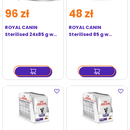
96 zł
48 zł
ROYAL CANIN
ROYAL CANIN
Sterilised 24x85 g w
Sterilised 85 g w
galaretce
galaretce x12
Dodaj
Dodaj
do
do
ulubionych
ulubi