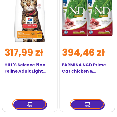
ulubionych
ulubi
317,99 zł
394,46 zł
HILL'S Science Plan
FARMINA N&D Prime
Feline Adult Light
Cat chicken &
Chicken 10 kg dla
pomegranate
kotów kastrowanych
neutered karma dla
kurczak
kota po sterylizacji 2 x
5 kg