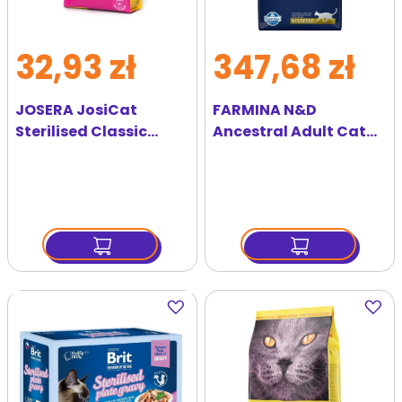
32,93 zł
347,68 zł
JOSERA JosiCat
FARMINA N&D
Sterilised Classic
Ancestral Adult Cat
1,9kg dla kotów
Neutered 10 kg
sterylizowanych
jagnięcina, orkisz,
owies i borówka
Dodaj
Dodaj
do
do
ulubionych
ulubi