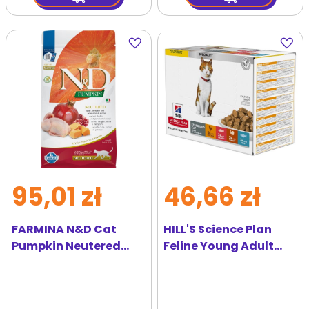
Dodaj
Dodaj
do
do
ulubionych
ulubi
95,01 zł
46,66 zł
FARMINA N&D Cat
HILL'S Science Plan
Pumpkin Neutered
Feline Young Adult
Quail & Pomegranate
Sterilised Cat
1.5 kg karma dla kota
Multipack z
po streylizacji
kurczakiem, z