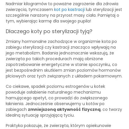
Nadmiar kilogramów to poważne zagrożenie dla zdrowia
zwierzęcia, tymczasem
kot po kastracji
lub sterylizacji jest
szczególnie narażony na przyrost masy ciała. Pamiętaj o
tym, wybierając karmę dla swojego pupila!
Dlaczego koty po sterylizacji tyją?
Zmiany hormonalne zachodzące w organizmie kota po
zabiegu sterylizacji czy kastracji znacząco wpływają na
jego metabolizm. Badania jednoznacznie wskazują, że
zwierzęta po takich procedurach mają obniżone
zapotrzebowanie energetyczne w stanie spoczynku, co
jest bezpośrednim skutkiem zmian poziomów hormonów
płciowych oraz tych związanych z układem pokarmowym.
Co ciekawe, spadek poziomu estrogenów u kotek
powoduje osłabienie naturalnego mechanizmu
hamującego apetyt, co prowadzi do zwiększonego
łaknienia. Jednocześnie obserwujemy u kotów po
zabiegach
zmniejszoną aktywność fizyczną
, co tworzy
idealną sytuację sprzyjającą tyciu.
Praktyka pokazuje, że zwierzęta, którym opiekunowie