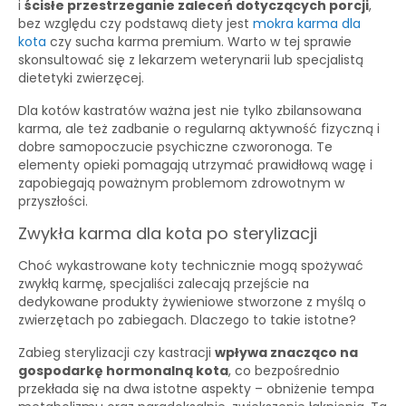
i
ścisłe przestrzeganie zaleceń dotyczących porcji
,
bez względu czy podstawą diety jest
mokra karma dla
kota
czy sucha karma premium. Warto w tej sprawie
skonsultować się z lekarzem weterynarii lub specjalistą
dietetyki zwierzęcej.
Dla kotów kastratów ważna jest nie tylko zbilansowana
karma, ale też zadbanie o regularną aktywność fizyczną i
dobre samopoczucie psychiczne czworonoga. Te
elementy opieki pomagają utrzymać prawidłową wagę i
zapobiegają poważnym problemom zdrowotnym w
przyszłości.
Zwykła karma dla kota po sterylizacji
Choć wykastrowane koty technicznie mogą spożywać
zwykłą karmę, specjaliści zalecają przejście na
dedykowane produkty żywieniowe stworzone z myślą o
zwierzętach po zabiegach. Dlaczego to takie istotne?
Zabieg sterylizacji czy kastracji
wpływa znacząco na
gospodarkę hormonalną kota
, co bezpośrednio
przekłada się na dwa istotne aspekty – obniżenie tempa