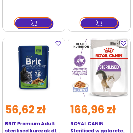
sterylizowanych
kotów po sterylizacji
Dodaj
Dodaj
do
do
ulubionych
ulubi
56,62 zł
166,96 zł
BRIT Premium Adult
ROYAL CANIN
sterilised kurczak dla
Sterilised w galaretce