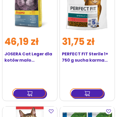
46,19 zł
31,75 zł
JOSERA Cat Leger dla
PERFECT FIT Sterile 1+
kotów mało
750 g sucha karma
aktywnych i po
pełnoporcjowa dla
kastracji 2 kg
dorosłych kotów
bogata w wołowinę
Dodaj
Dodaj
do
do