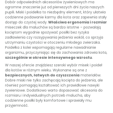
Dobór odpowiednich akcesoriów żywieniowych ma
ogromne znaczenie już od pierwszych dni życia naszych
pupili. Miski i poidełka to niezbędny element, który ułatwia
codzienne podawanie karmy dla kota oraz zapewnia stały
dostęp do czystej wody.
Właściwa ergonomia i rozmiar
miseczek dla maluchów są bardzo istotne – pozwalają
kociętom wygodnie spożywać posiłki bez ryzyka
zadławienia czy rozsypywania jedzenia wokół, co sprzyja
utrzymaniu czystości w otoczeniu młodego zwierzaka.
Poidełka z kolei wspomagają regularne nawadnianie
organizmu, przyczyniając się do zachowania zdrowia kota,
szczególnie w okresie intensywnego wzrostu
.
W naszej ofercie znajdziesz szeroki wybór misek i poideł
dla kotów w różnym wieku. Wykonane są one z
bezpiecznych, łatwych do czyszczenia
materiałów.
Dobre miski nie tylko zachęcają kocięta do jedzenia, ale
również pomagają kształtować ich prawidłowe nawyki
żywieniowe. Dodatkowo warto dopasować akcesoria do
rozmiaru i indywidualnych potrzeb malucha, aby
codzienne posiłki były komfortowe i sprawiały mu
przyjemność.