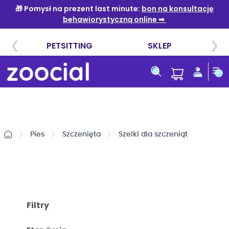
Przejdź
do
treści
Pies
Szczenięta
Szelki dla szczeniąt
Filtry