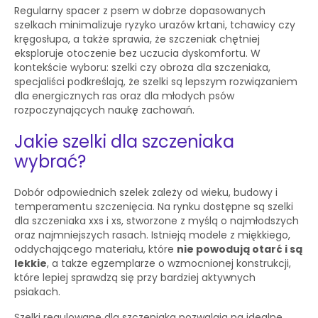
Regularny spacer z psem w dobrze dopasowanych
szelkach minimalizuje ryzyko urazów krtani, tchawicy czy
kręgosłupa, a także sprawia, że szczeniak chętniej
eksploruje otoczenie bez uczucia dyskomfortu. W
kontekście wyboru: szelki czy obroża dla szczeniaka,
specjaliści podkreślają, że szelki są lepszym rozwiązaniem
dla energicznych ras oraz dla młodych psów
rozpoczynających naukę zachowań.
Jakie szelki dla szczeniaka
wybrać?
Dobór odpowiednich szelek zależy od wieku, budowy i
temperamentu szczenięcia. Na rynku dostępne są szelki
dla szczeniaka xxs i xs, stworzone z myślą o najmłodszych
oraz najmniejszych rasach. Istnieją modele z miękkiego,
oddychającego materiału, które
nie powodują otarć i są
lekkie
, a także egzemplarze o wzmocnionej konstrukcji,
które lepiej sprawdzą się przy bardziej aktywnych
psiakach.
Szelki regulowane dla szczeniaka pozwalają na idealne