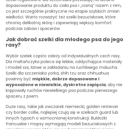
dopasowanie produktu do ciała psa i „rosną” razem z nim,
co jest szczególnie praktyczne na etapie szybkich zmian
wielkości. Warto rozważyć też szelki bezuciskowe, które
chronią delikatną skórę i zapewniają większy komfort
podczas zabaw i spacerów.
Jak dobrać szelki dla młodego psa do jego
rasy?
Wybór szelek często zależy od indywidualnych cech rasy.
Dla maltańczyka poleca się lekkie, oddychające materiały
i modeli xxs, łatwe w zakładaniu na ruchliwego malucha.
Szelki dla szczeniaka yorka, shih tzu oraz chihuahua
powinny być
miękkie, dobrze dopasowane i
wyposażone w niewielkie, dyskretne zapięcia
, aby nie
krępowały ruchów niewielkiego psa podczas pierwszego
spaceru z psem.
Duże rasy, takie jak owczarek niemiecki, golden retriever
czy border collie, najlepiej czują się w szelkach guard lub
innych typach o wzmocnionej konstrukcji. Buldożki
francuskie i mopsy wymagają modeli bezuciskowych z