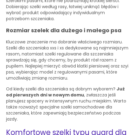
szerokimi pasami, które nie podrażniają krótkiej sierści.
Dobierając szelki według rasy, łatwiej uniknąć błędów i
wybrać produkt odpowiadający indywidualnym
potrzebom szczeniaka.
Rozmiar szelek dla dużego i małego psa
Kluczowe znaczenie ma dobranie właściwego rozmiaru.
Szelki dla szczeniaka xxs i xs dedykowane są najmniejszym
rasom, natomiast szelki regulowane dla szczeniaka
sprawdzają się, gdy chcemy, by produkt rósł razem z
pupilem. Najlepiej mierzyć obwód klatki piersiowej oraz szyi
psa, wybierając model z regulowanymi pasami, które
umożliwiają zmianę rozmiaru.
Od kiedy szelki dla szczeniaka są dobrym wyborem?
Już
od pierwszych dni w nowym domu
, zwłaszcza jeśli
planujesz spacery w intensywnym ruchu miejskim. Warto
także rozważyć specjalne szelki samochodowe dla
szczeniaka, które zapewniają bezpieczeństwo podczas
jazdy.
Komfortowe szelki typu guard dla