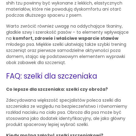
shih tzu powinny być wykonane z lekkich, elastycznych
materiałów, które nie powodują dyskomfortu ani otarć
podczas dłuższego spaceru z psem.
Warto zwrócić również uwagę na oddychające tkaniny,
gładkie szwy i szerokość pasów – to elementy wpływające
na
komfort, zdrowie i właściwe wsparcie stawów
młodego psa. Miękkie szelki ułatwiają także szybki trening
szczeniąt oraz pierwsze samodzielne aktywności poza
domem, stając się podstawowym elementem wyprawki
obok zabawek dla szczeniąt.
FAQ: szelki dla szczeniaka
Co lepsze dla szczeniaka: szelki czy obroża?
Zdecydowana większość specjalistów poleca szelki dla
szczeniaka ze względu na bezpieczeństwo i równomierny
rozkład nacisku na ciało psa. Obroża dla psa może być
stosowana jako dodatek identyfikacyjny, ale jako główny
produkt spacerowy lepiej wybrać szelki.
Kiedy można założyć szelki szczeniakowi?