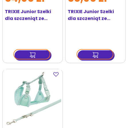
TRIXIE Junior Szelki
TRIXIE Junior Szelki
dla szczeniąt ze
dla szczeniąt ze
smyczą 26–34 cm/10
smyczą 26–34 cm/10
mm, 2 m jasnoszare
mm, 2.00 m, liliowe
Dodaj
do
ulubionych