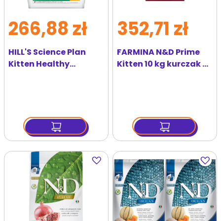
266,88 zł
352,71 zł
HILL'S Science Plan
FARMINA N&D Prime
Kitten Healthy
Kitten 10 kg kurczak z
Development chicken
owocem granatu
7 kg karma dla kociąt
Dodaj
Dodaj
do
do
ulubionych
ulubi