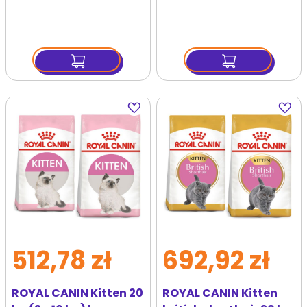
6x100g
Dodaj
Dodaj
do
do
ulubionych
ulubi
512,78 zł
692,92 zł
ROYAL CANIN Kitten 20
ROYAL CANIN Kitten