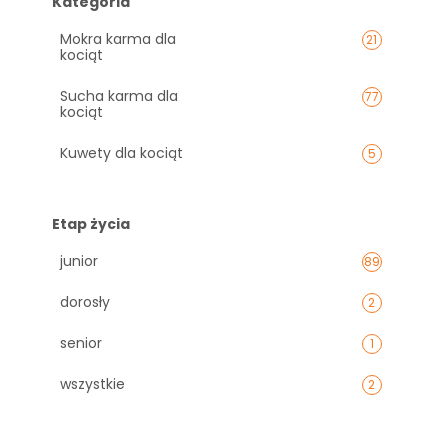
Kategoria
Mokra karma dla
21
kociąt
Sucha karma dla
77
kociąt
Kuwety dla kociąt
5
Etap życia
junior
89
dorosły
2
senior
1
wszystkie
2