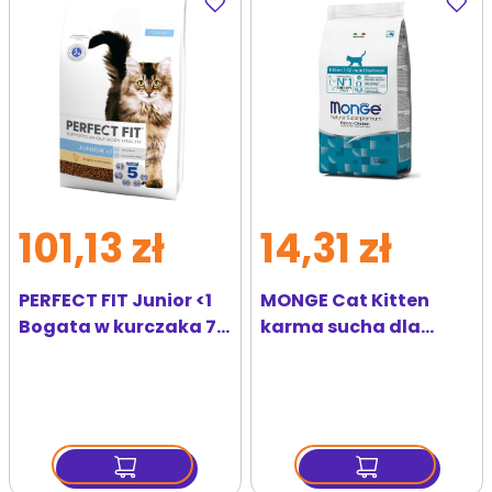
do
do
ulubionych
ulubi
101,13 zł
14,31 zł
PERFECT FIT Junior <1
MONGE Cat Kitten
Bogata w kurczaka 7
karma sucha dla
kg sucha karma
kociąt 400g
pełnoporcjowa dla
kociąt