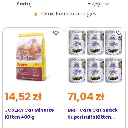
Sortuj
Pozycja
Ustaw kierunek malejący
Dodaj
Dodaj
do
do
ulubionych
ulubi
14,52 zł
71,04 zł
JOSERA Cat Minette
BRIT Care Cat Snack
Kitten 400 g
Superfruits Kitten
przysmak dla kociąt