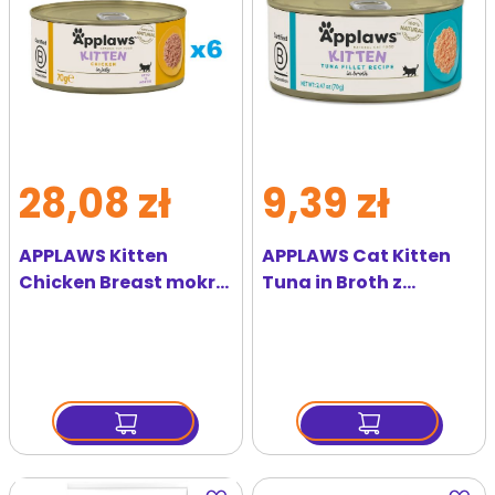
28,08 zł
9,39 zł
APPLAWS Kitten
APPLAWS Cat Kitten
Chicken Breast mokra
Tuna in Broth z
karma dla kociąt
tuńczykiem w bulionie
kurczak w galaretce
dla kociąt 70 g
6x70 g
Dodaj
Dodaj