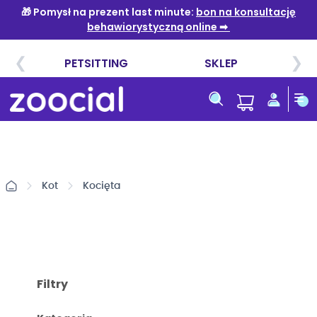
Przejdź
do
treści
Kot
Kocięta
Filtry