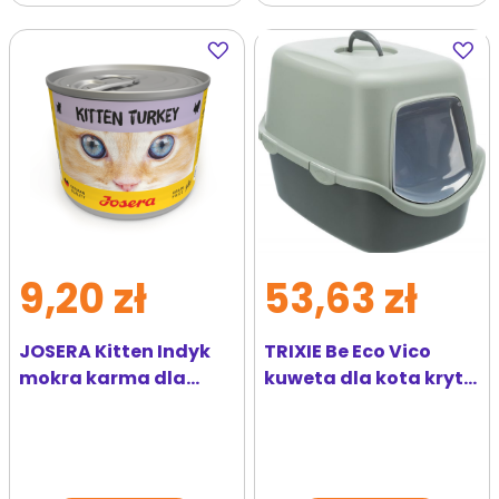
Dodaj
Dodaj
do
do
ulubionych
ulubi
9,20 zł
53,63 zł
JOSERA Kitten Indyk
TRIXIE Be Eco Vico
mokra karma dla
kuweta dla kota kryta
kociąt puszka 200g
40 × 40 × 56 cm