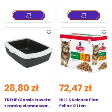
życia,
sterylizowanych 12 x
85 g
Dodaj
Dodaj
do
do
ulubionych
ulubi
28,80 zł
72,47 zł
TRIXIE Classic kuweta
HILL'S Science Plan
z ramką ciemnoszaro
Feline Kitten
- biała 37x15x47 cm
Multipack Chicken &