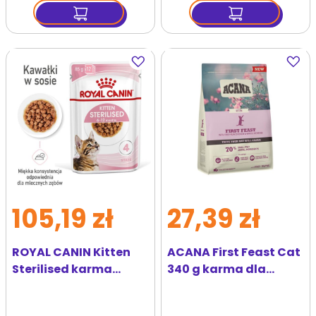
Dodaj
Dodaj
do
do
ulubionych
ulubi
105,19 zł
27,39 zł
ROYAL CANIN Kitten
ACANA First Feast Cat
Sterilised karma
340 g karma dla
mokra w sosie dla
kociąt
kociąt do 12 miesiąca