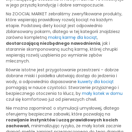
w jego przyszłą kondycję i dobre samopoczucie.
Na ZOOCIAL MARKET zebraliśmy zweryfikowane produkty,
które wspierają prawidłowy rozwój kociąt na każdym
etapie. Podstawą diety kociąt jest odpowiednio
zbilansowany pokarm, dlatego w tej kategorii znajdziesz
zarówno kompletną
mokrą karmę dla kociąt
,
dostarczającą niezbędnego nawodnienia
, jak i
starannie skomponowaną suchą karmę, której chrupki
wspierają rozwój uzębienia po wymianie zębów
mlecznych.
Równie istotne jest przygotowanie przestrzeni – dobrze
dobrane miski i poidełka ułatwiają dostęp do jedzenia i
wody, a odpowiednio dopasowane
kuwety dla kociąt
pomagają w nauce czystości. Stworzenie przyjaznego i
bezpiecznego otoczenia to klucz, by
mały kotek w domu
czuł się komfortowo już od pierwszych chwil.
Nie można zapominać o stymulacji umysłowej, dlatego
oferujemy bezpieczne zabawki, które pozwalają na
rozwijanie instynktów i uczą prawidłowych kocich
zachowań
, minimalizując ryzyko, że mały kotek zacznie
drapać meble zamiast przeznaczonego do tego drapaka.