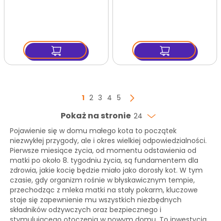
Turkey 85 g x12 Szt.
Strona
Aktualnie czytasz stronę
Strona
Strona
Strona
Strona
1
2
3
4
5
Strona
Następny
Pokaż na stronie
24
Pojawienie się w domu małego kota to początek
niezwykłej przygody, ale i okres wielkiej odpowiedzialności.
Pierwsze miesiące życia, od momentu odstawienia od
matki po około 8. tygodniu życia, są fundamentem dla
zdrowia, jakie kocię będzie miało jako dorosły kot. W tym
czasie, gdy organizm rośnie w błyskawicznym tempie,
przechodząc z mleka matki na stały pokarm, kluczowe
staje się zapewnienie mu wszystkich niezbędnych
składników odżywczych oraz bezpiecznego i
stymulującego otoczenia w nowym domu. To inwestycja