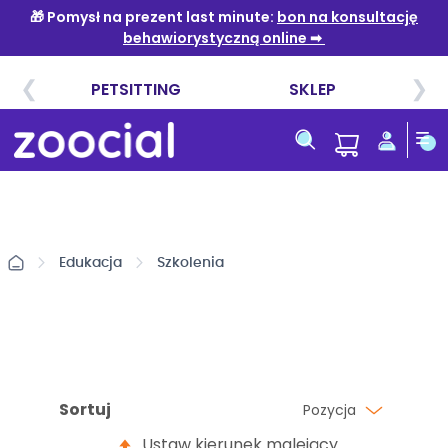
Przejdź
do
treści
Edukacja
Szkolenia
Sortuj
Pozycja
Ustaw kierunek malejący