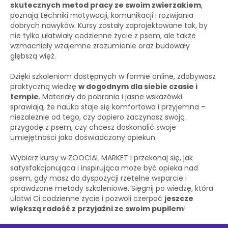
skutecznych metod pracy ze swoim zwierzakiem
,
poznają techniki motywacji, komunikacji i rozwijania
dobrych nawyków. Kursy zostały zaprojektowane tak, by
nie tylko ułatwiały codzienne życie z psem, ale także
wzmacniały wzajemne zrozumienie oraz budowały
głębszą więź.
Dzięki szkoleniom dostępnych w formie online, zdobywasz
praktyczną wiedzę
w dogodnym dla siebie czasie i
tempie
. Materiały do pobrania i jasne wskazówki
sprawiają, że nauka staje się komfortowa i przyjemna –
niezależnie od tego, czy dopiero zaczynasz swoją
przygodę z psem, czy chcesz doskonalić swoje
umiejętności jako doświadczony opiekun.
Wybierz kursy w ZOOCIAL MARKET i przekonaj się, jak
satysfakcjonująca i inspirująca może być opieka nad
psem, gdy masz do dyspozycji rzetelne wsparcie i
sprawdzone metody szkoleniowe. Sięgnij po wiedzę, która
ułatwi Ci codzienne życie i pozwoli czerpać
jeszcze
większą radość z przyjaźni ze swoim pupilem
!