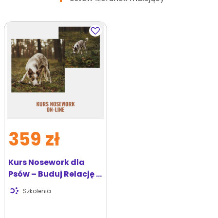
Dodaj
do
ulubionych
359 zł
Kurs Nosework dla
Psów – Buduj Relację i
Baw się Razem!
Szkolenia