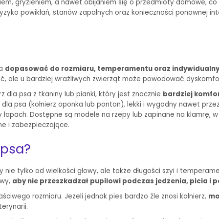
iem, gryzieniem, a nawet obijaniem się o przedmioty domowe, co 
ryzyko powikłań, stanów zapalnych oraz konieczności ponownej in
na
dopasować do rozmiaru, temperamentu oraz indywidualn
ść, ale u bardziej wrażliwych zwierząt może powodować dyskomfo
la psa z tkaniny lub pianki, który jest znacznie
bardziej komfor
la psa (kołnierz oponka lub ponton), lekki i wygodny nawet przez 
 łapach. Dostępne są modele na rzepy lub zapinane na klamrę, w r
ne i zabezpieczające.
 psa?
ie tylko od wielkości głowy, ale także długości szyi i temperament
owy,
aby nie przeszkadzał pupilowi podczas jedzenia, picia i p
iwego rozmiaru. Jeżeli jednak pies bardzo źle znosi kołnierz,
mo
erynarii.