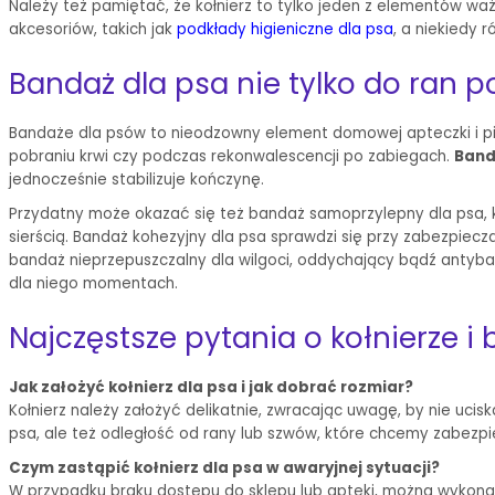
Należy też pamiętać, że kołnierz to tylko jeden z elementów wa
akcesoriów, takich jak
podkłady higieniczne dla psa
, a niekiedy 
Bandaż dla psa nie tylko do ran 
Bandaże dla psów to nieodzowny element domowej apteczki i pier
pobraniu krwi czy podczas rekonwalescencji po zabiegach.
Band
jednocześnie stabilizuje kończynę.
Przydatny może okazać się też bandaż samoprzylepny dla psa, kt
sierścią. Bandaż kohezyjny dla psa sprawdzi się przy zabezpiecz
bandaż nieprzepuszczalny dla wilgoci, oddychający bądź antyba
dla niego momentach.
Najczęstsze pytania o kołnierze i
Jak założyć kołnierz dla psa i jak dobrać rozmiar?
Kołnierz należy założyć delikatnie, zwracając uwagę, by nie ucis
psa, ale też odległość od rany lub szwów, które chcemy zabezpi
Czym zastąpić kołnierz dla psa w awaryjnej sytuacji?
W przypadku braku dostępu do sklepu lub apteki, można wykonać 