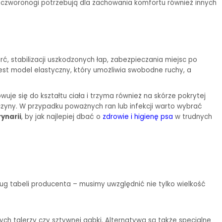
że czworonogi potrzebują dla zachowania komfortu również innych
, stabilizacji uszkodzonych łap, zabezpieczania miejsc po
est model elastyczny, który umożliwia swobodne ruchy, a
e się do kształtu ciała i trzyma również na skórze pokrytej
ńczyny. W przypadku poważnych ran lub infekcji warto wybrać
ynarii
, by jak najlepiej dbać o
zdrowie i higienę psa
w trudnych
dług tabeli producenta – musimy uwzględnić nie tylko wielkość
ch talerzy czy sztywnej gąbki. Alternatywą są także specjalne