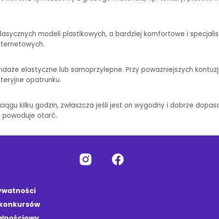
klasycznych modeli plastikowych, a bardziej komfortowe i specjal
nternetowych.
aże elastyczne lub samoprzylepne. Przy poważniejszych kontuzj
teryjne opatrunku.
ągu kilku godzin, zwłaszcza jeśli jest on wygodny i dobrze dopa
e powoduje otarć.
rywatności
 konkursów
alnościowy