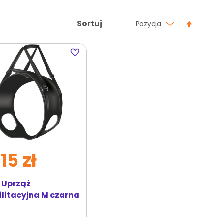
Ustaw
Sortuj
Pozycja
kierun
malej
Dodaj
do
ulubionych
15 zł
E Uprząż
ilitacyjna M czarna