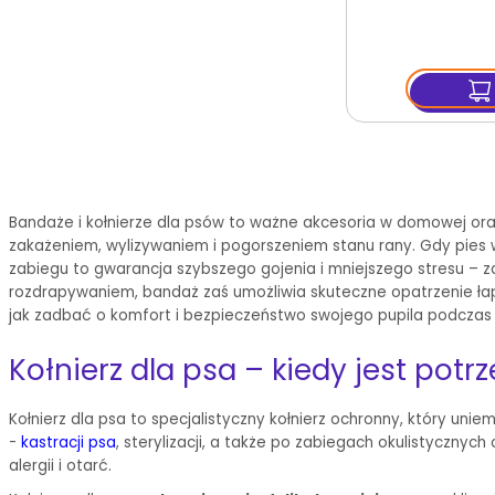
Bandaże i kołnierze dla psów to ważne akcesoria w domowej ora
zakażeniem, wylizywaniem i pogorszeniem stanu rany. Gdy pies w
zabiegu to gwarancja szybszego gojenia i mniejszego stresu – zar
rozdrapywaniem, bandaż zaś umożliwia skuteczne opatrzenie łapy
jak zadbać o komfort i bezpieczeństwo swojego pupila podczas 
Kołnierz dla psa – kiedy jest potrz
Kołnierz dla psa to specjalistyczny kołnierz ochronny, który un
-
kastracji psa
, sterylizacji, a także po zabiegach okulistycznyc
alergii i otarć.