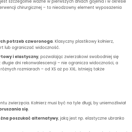
jest szczególnie ważne w pierwszych dniach gojenia i w okresie
terwencji chirurgicznej – to nieodzowny element wyposażenia
ych potrzeb czworonoga
. Klasyczny plastikowy kołnierz,
rt lub ograniczać widoczność.
towy i elastyczny
, pozwalając zwierzakowi swobodniej się
długie dni rekonwalescencji – nie ogranicza widoczności, a
óżnych rozmiarach – od XS aż po XXL. Istnieją także
u zwierzęcia. Kołnierz musi być na tyle długi, by uniemożliwiał
oruszania się
.
żna poszukać alternatywy
, jaką jest np. elastyczne ubranko