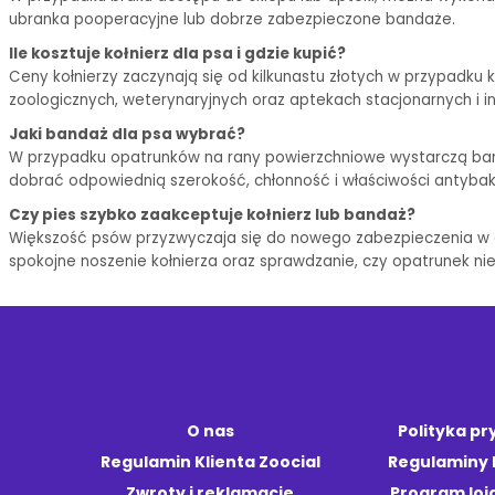
ubranka pooperacyjne lub dobrze zabezpieczone bandaże.
Ile kosztuje kołnierz dla psa i gdzie kupić?
Ceny kołnierzy zaczynają się od kilkunastu złotych w przypadku 
zoologicznych, weterynaryjnych oraz aptekach stacjonarnych i i
Jaki bandaż dla psa wybrać?
W przypadku opatrunków na rany powierzchniowe wystarczą band
dobrać odpowiednią szerokość, chłonność i właściwości antybak
Czy pies szybko zaakceptuje kołnierz lub bandaż?
Większość psów przyzwyczaja się do nowego zabezpieczenia w ci
spokojne noszenie kołnierza oraz sprawdzanie, czy opatrunek ni
O nas
Polityka p
Regulamin Klienta Zoocial
Regulaminy
Zwroty i reklamacje
Program loj