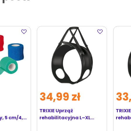
Dodaj
Dodaj
do
do
ulubionych
ulubionych
34,99 zł
33,
TRIXIE Uprząż
TRIXI
, 5 cm/4,5
rehabilitacyjna L–XL
rehab
czarna