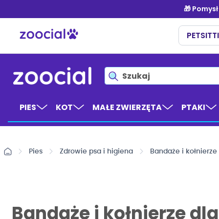
Przejdź
do
treści
PIES
KOT
MAŁE ZWIERZĘTA
PTAKI
Pies
Zdrowie psa i higiena
Bandaże i kołnierze
Bandaże i kołnierze dl