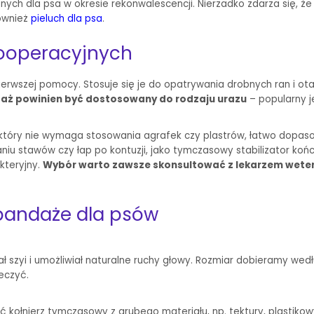
żnych dla psa w okresie rekonwalescencji. Nierzadko zdarza się, 
również
pieluch dla psa
.
pooperacyjnych
wszej pomocy. Stosuje się je do opatrywania drobnych ran i otarć
aż powinien być dostosowany do rodzaju urazu
– popularny j
óry nie wymaga stosowania agrafek czy plastrów, łatwo dopasowuj
aniu stawów czy łap po kontuzji, jako tymczasowy stabilizator ko
kteryjny.
Wybór warto zawsze skonsultować z lekarzem weter
 bandaże dla psów
kał szyi i umożliwiał naturalne ruchy głowy. Rozmiar dobieramy we
eczyć.
kołnierz tymczasowy z grubego materiału, np. tektury, plastikowy