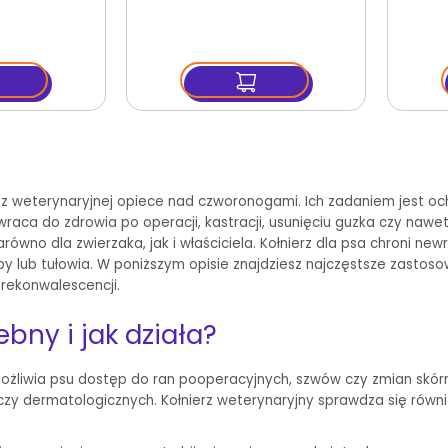
z weterynaryjnej opiece nad czworonogami. Ich zadaniem jest oc
raca do zdrowia po operacji, kastracji, usunięciu guzka czy naw
ówno dla zwierzaka, jak i właściciela. Kołnierz dla psa chroni new
 lub tułowia. W poniższym opisie znajdziesz najczęstsze zastoso
rekonwalescencji.
ebny i jak działa?
iemożliwia psu dostęp do ran pooperacyjnych, szwów czy zmian skó
h czy dermatologicznych. Kołnierz weterynaryjny sprawdza się równi