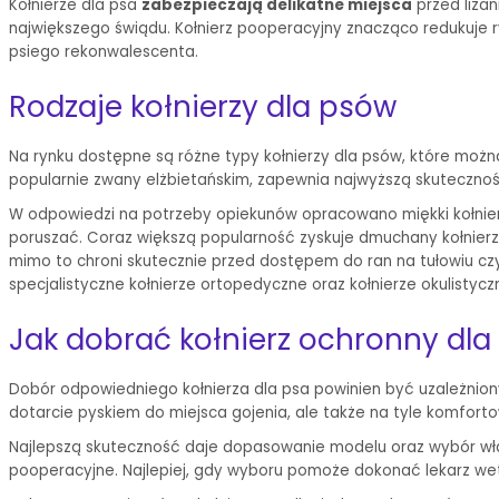
Kołnierze dla psa
zabezpieczają delikatne miejsca
przed lizan
największego świądu. Kołnierz pooperacyjny znacząco redukuje 
psiego rekonwalescenta.
Rodzaje kołnierzy dla psów
Na rynku dostępne są różne typy kołnierzy dla psów, które moż
popularnie zwany elżbietańskim, zapewnia najwyższą skuteczno
W odpowiedzi na potrzeby opiekunów opracowano miękki kołnierz d
poruszać. Coraz większą popularność zyskuje dmuchany kołnierz d
mimo to chroni skutecznie przed dostępem do ran na tułowiu czy
specjalistyczne kołnierze ortopedyczne oraz kołnierze okulistycz
Jak dobrać kołnierz ochronny dla
Dobór odpowiedniego kołnierza dla psa powinien być uzależniony n
dotarcie pyskiem do miejsca gojenia, ale także na tyle komfort
Najlepszą skuteczność daje dopasowanie modelu oraz wybór właśc
pooperacyjne. Najlepiej, gdy wyboru pomoże dokonać lekarz wet