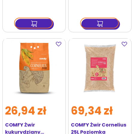
Silver
Dodaj
Dodaj
do
do
ulubionych
ulubi
26,94 zł
69,34 zł
COMFY Żwir
COMFY Żwir Cornelius
kukurydziany
25L Poziomka