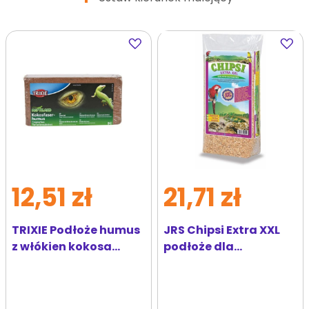
Dodaj
Dodaj
do
do
ulubionych
ulubi
12,51 zł
21,71 zł
TRIXIE Podłoże humus
JRS Chipsi Extra XXL
z włókien kokosa
podłoże dla
prasowane 9 l
egzotycznych
zwierząt 3,2 kg