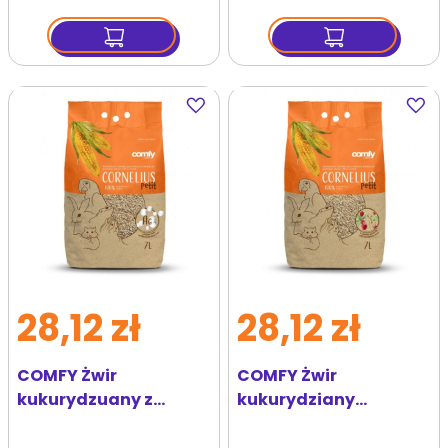
Dodaj
Dodaj
do
do
ulubionych
ulubi
28,12 zł
28,12 zł
COMFY Żwir
COMFY Żwir
kukurydzuany z
kukurydziany
jonami srebra
Cornelius 7l Petit
Cornelius 7l Petit
Poziomka