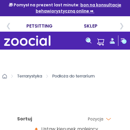
Przejdź
do
treści
Terrarystyka
Podłoża do terrarium
Sortuj
Pozycja
Ustaw kierunek malejący