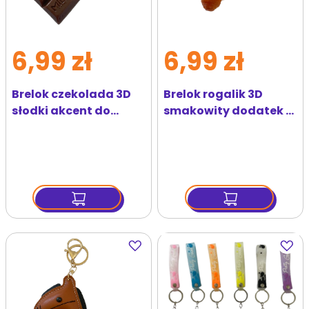
6,99 zł
6,99 zł
Brelok czekolada 3D
Brelok rogalik 3D
słodki akcent do
smakowity dodatek w
kluczy
mini formie
Dodaj
Dodaj
do
do
ulubionych
ulubi