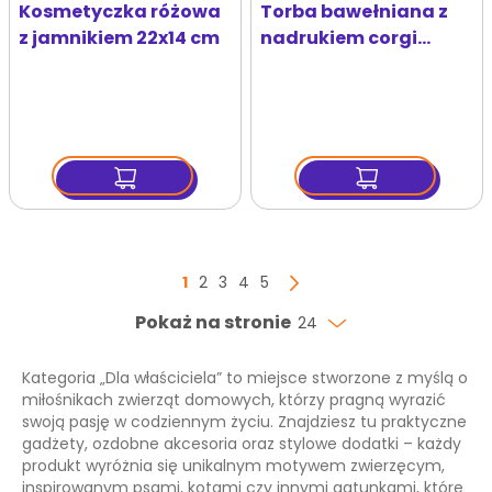
Kosmetyczka różowa
Torba bawełniana z
z jamnikiem 22x14 cm
nadrukiem corgi
Zoocial
Strona
Aktualnie czytasz stronę
Strona
Strona
Strona
Strona
1
2
3
4
5
Strona
Następny
Pokaż na stronie
24
Kategoria „Dla właściciela” to miejsce stworzone z myślą o
miłośnikach zwierząt domowych, którzy pragną wyrazić
swoją pasję w codziennym życiu. Znajdziesz tu praktyczne
gadżety, ozdobne akcesoria oraz stylowe dodatki – każdy
produkt wyróżnia się unikalnym motywem zwierzęcym,
inspirowanym psami, kotami czy innymi gatunkami, które