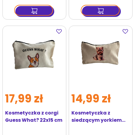
Dodaj
Dodaj
do
do
ulubionych
ulubi
17,99 zł
14,99 zł
Kosmetyczka z corgi
Kosmetyczka z
Guess What? 22x15 cm
siedzącym yorkiem
21,5x13 cm