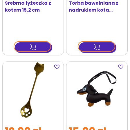
Srebrna łyżeczka z
Torba bawełniana z
kotem 15,2 cm
nadrukiem kota
Zoocial
Dodaj
Dodaj
do
do
ulubionych
ulubi