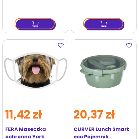
Dodaj
Dodaj
do
do
ulubionych
ulubi
11,42 zł
20,37 zł
FERA Maseczka
CURVER Lunch Smart
ochronna York
eco Pojemnik