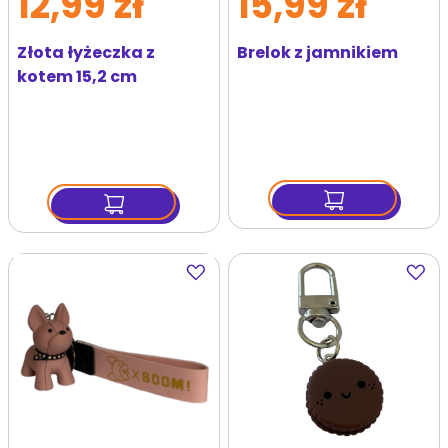
12,99 zł
15,99 zł
Złota łyżeczka z
Brelok z jamnikiem
kotem 15,2 cm
Dodaj
Dodaj
do
do
ulubionych
ulubi