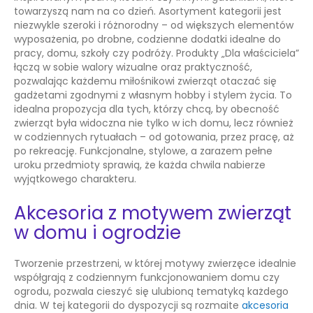
towarzyszą nam na co dzień. Asortyment kategorii jest
niezwykle szeroki i różnorodny – od większych elementów
wyposażenia, po drobne, codzienne dodatki idealne do
pracy, domu, szkoły czy podróży. Produkty „Dla właściciela”
łączą w sobie walory wizualne oraz praktyczność,
pozwalając każdemu miłośnikowi zwierząt otaczać się
gadżetami zgodnymi z własnym hobby i stylem życia. To
idealna propozycja dla tych, którzy chcą, by obecność
zwierząt była widoczna nie tylko w ich domu, lecz również
w codziennych rytuałach – od gotowania, przez pracę, aż
po rekreację. Funkcjonalne, stylowe, a zarazem pełne
uroku przedmioty sprawią, że każda chwila nabierze
wyjątkowego charakteru.
Akcesoria z motywem zwierząt
w domu i ogrodzie
Tworzenie przestrzeni, w której motywy zwierzęce idealnie
współgrają z codziennym funkcjonowaniem domu czy
ogrodu, pozwala cieszyć się ulubioną tematyką każdego
dnia. W tej kategorii do dyspozycji są rozmaite
akcesoria