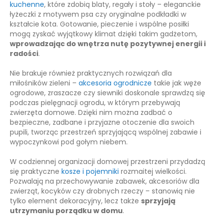
kuchenne
, które zdobią blaty, regały i stoły – eleganckie
łyżeczki z motywem psa czy oryginalne podkładki w
kształcie kota. Gotowanie, pieczenie i wspólne posiłki
mogą zyskać wyjątkowy klimat dzięki takim gadżetom,
wprowadzając do wnętrza nutę pozytywnej energii i
radości
.
Nie brakuje również praktycznych rozwiązań dla
miłośników zieleni –
akcesoria ogrodnicze
takie jak węże
ogrodowe, zraszacze czy siewniki doskonale sprawdzą się
podczas pielęgnacji ogrodu, w którym przebywają
zwierzęta domowe. Dzięki nim można zadbać o
bezpieczne, zadbane i przyjazne otoczenie dla swoich
pupili, tworząc przestrzeń sprzyjającą wspólnej zabawie i
wypoczynkowi pod gołym niebem.
W codziennej organizacji domowej przestrzeni przydadzą
się praktyczne
kosze i pojemniki
rozmaitej wielkości.
Pozwalają na przechowywanie zabawek, akcesoriów dla
zwierząt, kocyków czy drobnych rzeczy – stanowią nie
tylko element dekoracyjny, lecz także
sprzyjają
utrzymaniu porządku w domu
.