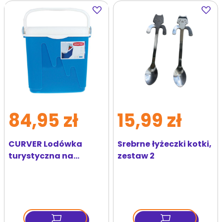
Dodaj
Dodaj
do
do
ulubionych
ulubi
84,95 zł
15,99 zł
CURVER Lodówka
Srebrne łyżeczki kotki,
turystyczna na
zestaw 2
wkłady 20 l niebieska