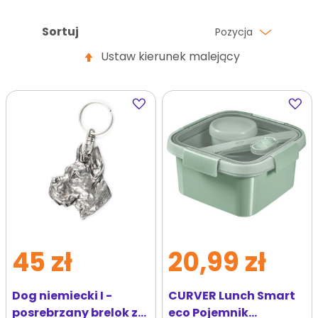
Sortuj
Pozycja
Ustaw kierunek malejący
Dodaj
Dodaj
do
do
ulubionych
ulubi
45 zł
20,99 zł
Dog niemiecki I -
CURVER Lunch Smart
posrebrzany brelok z
eco Pojemnik