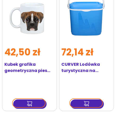
ulubionych
ulubi
42,50 zł
72,14 zł
Kubek grafika
CURVER Lodówka
geometryczna pies
turystyczna na
bokser
wkłady 32 l niebieska