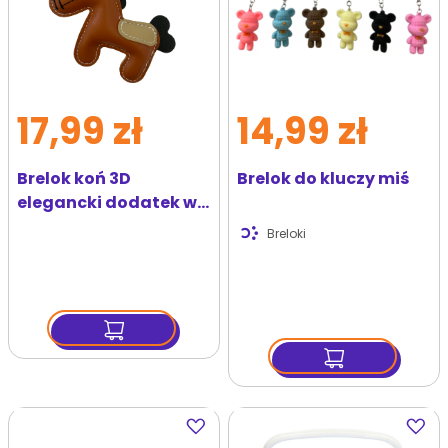
17,99 zł
14,99 zł
Brelok koń 3D
Brelok do kluczy miś
elegancki dodatek w
jesiennym stylu
Breloki
Dodaj
Dodaj
do
do