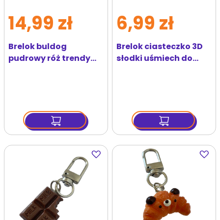
14,99 zł
6,99 zł
Brelok buldog
Brelok ciasteczko 3D
pudrowy róż trendy
słodki uśmiech do
strażnik kluczy
kluczy
Dodaj
Dodaj
do
do
ulubionych
ulubi