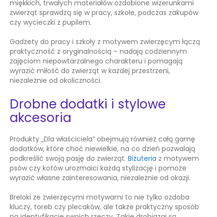
miękkich, trwałych materiałów ozdobione wizerunkami
zwierząt sprawdzą się w pracy, szkole, podczas zakupów
czy wycieczki z pupilem.
Gadżety do pracy i szkoły z motywem zwierzęcym łączą
praktyczność z oryginalnością – nadają codziennym
zajęciom niepowtarzalnego charakteru i pomagają
wyrazić miłość do zwierząt w każdej przestrzeni,
niezależnie od okoliczności.
Drobne dodatki i stylowe
akcesoria
Produkty „Dla właściciela” obejmują również całą gamę
dodatków, które choć niewielkie, na co dzień pozwalają
podkreślić swoją pasję do zwierząt.
Biżuteria
z motywem
psów czy kotów urozmaici każdą stylizację i pomoże
wyrazić własne zainteresowania, niezależnie od okazji.
Breloki
ze zwierzęcymi motywami to nie tylko ozdoba
kluczy, toreb czy plecaków, ale także praktyczny sposób
na identyfikację swoich rzeczy. Takie drobiazgi są