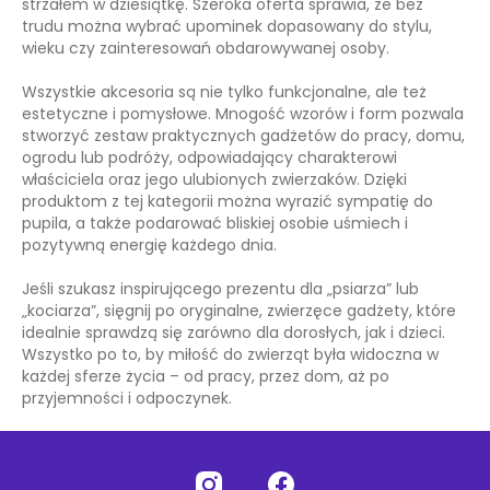
strzałem w dziesiątkę. Szeroka oferta sprawia, że bez
trudu można wybrać upominek dopasowany do stylu,
wieku czy zainteresowań obdarowywanej osoby.
Wszystkie akcesoria są nie tylko funkcjonalne, ale też
estetyczne i pomysłowe. Mnogość wzorów i form pozwala
stworzyć zestaw praktycznych gadżetów do pracy, domu,
ogrodu lub podróży, odpowiadający charakterowi
właściciela oraz jego ulubionych zwierzaków. Dzięki
produktom z tej kategorii można wyrazić sympatię do
pupila, a także podarować bliskiej osobie uśmiech i
pozytywną energię każdego dnia.
Jeśli szukasz inspirującego prezentu dla „psiarza” lub
„kociarza”, sięgnij po oryginalne, zwierzęce gadżety, które
idealnie sprawdzą się zarówno dla dorosłych, jak i dzieci.
Wszystko po to, by miłość do zwierząt była widoczna w
każdej sferze życia – od pracy, przez dom, aż po
przyjemności i odpoczynek.