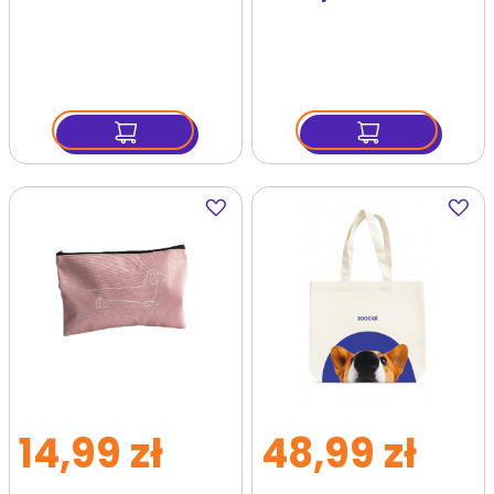
śniadaniowy
lunchbox kit 1,6 l
zielony
Dodaj
Dodaj
do
do
ulubionych
ulubi
14,99 zł
48,99 zł