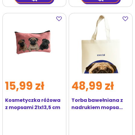
Dodaj
Dodaj
do
do
ulubionych
ulubi
15,99 zł
48,99 zł
Kosmetyczka różowa
Torba bawełniana z
z mopsami 21x13,5 cm
nadrukiem mopsa
Zoocial