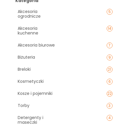
Kategoria
Akcesoria
5
ogrodnicze
Akcesoria
14
kuchenne
Akcesoria biurowe
7
Biżuteria
9
Breloki
21
Kosmetyczki
6
Kosze i pojemniki
22
Torby
3
Detergenty i
4
maseczki