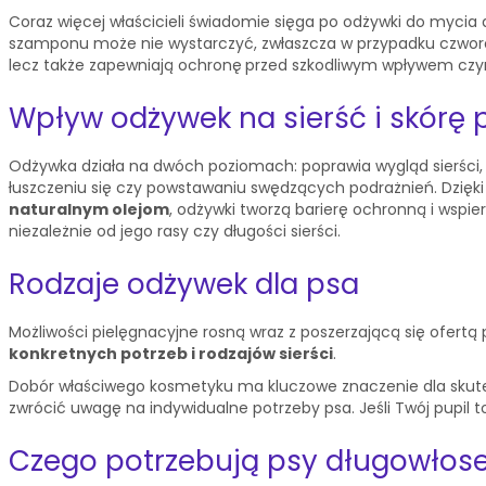
Coraz więcej właścicieli świadomie sięga po odżywki do mycia
szamponu może nie wystarczyć, zwłaszcza w przypadku czworo
lecz także zapewniają ochronę
przed szkodliwym wpływem czynn
Wpływ odżywek na sierść i skórę 
Odżywka działa na dwóch poziomach: poprawia wygląd sierści, w
łuszczeniu się czy powstawaniu swędzących podrażnień. Dzięki
naturalnym olejom
, odżywki tworzą barierę ochronną i wspi
niezależnie od jego rasy czy długości sierści.
Rodzaje odżywek dla psa
Możliwości pielęgnacyjne rosną wraz z poszerzającą się ofertą 
konkretnych potrzeb i rodzajów sierści
.
Dobór właściwego kosmetyku ma kluczowe znaczenie dla skutec
zwrócić uwagę na indywidualne potrzeby psa. Jeśli Twój pupil to 
Czego potrzebują psy długowłos