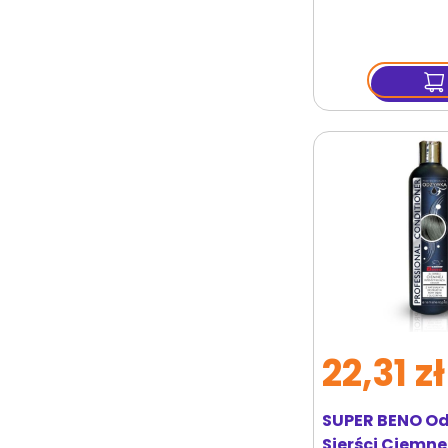
22,31 zł
SUPER BENO O
Sierści Ciemne