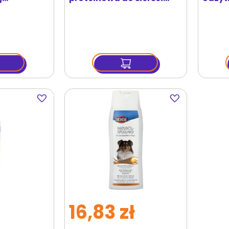
50 ml
suchej i zniszczonej 250
Jojob
ml
Dodaj
Dodaj
do
do
ulubionych
ulubionych
16,83 zł