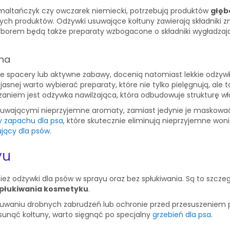
tzu, maltańczyk czy owczarek niemiecki, potrzebują produktów
głęb
anych produktów. Odżywki usuwające kołtuny zawierają składniki z
m wyborem będą także preparaty wzbogacone o składniki wygładza
cha
ie spacery lub aktywne zabawy, docenią natomiast lekkie odżywki,
 jasnej warto wybierać preparaty, które nie tylko pielęgnują, ale 
zaniem jest odżywka nawilżająca, która odbudowuje strukturę wło
uwającymi nieprzyjemne aromaty, zamiast jedynie je maskować
ry zapachu dla psa
, które skutecznie eliminują nieprzyjemne won
jący dla psów
.
yu
eż odżywki dla psów w sprayu oraz bez spłukiwania. Są to szcze
spłukiwania kosmetyku
.
suwaniu drobnych zabrudzeń lub ochronie przed przesuszeniem
usunąć kołtuny, warto sięgnąć po specjalny
grzebień dla psa
.