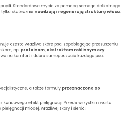
ich pupili. Standardowe mycie za pomocą samego delikatnego
tylko skutecznie
nawilżają i regenerują strukturę włosa
,
nuje często wrażliwą skórę psa, zapobiegając przesuszeniu,
nikom, np.
proteinom, ekstraktom roślinnym czy
pływa na komfort i dobre samopoczucie każdego psa,
pecjalistyczne, a także formuły
przeznaczone do
z końcowego efekt pielęgnacji. Przede wszystkim warto
elęgnacji młodej, wrażliwej skóry i sierści.