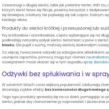
Czworonogi o długiej sierści, takie jak yorkshire terrier, shih 
których sierść łatwo się filcuje, powinny korzystać z dedykow
się łatwiejsze, a kołtuny nie pojawiają się tak często. Dobry
każdego włosa.
Produkty do sierści krótkiej i przesuszonej lub su
Psy krótkowłose i szorstkowłose, często wybierające się na dług
podkreślają naturalny połysk sierści. Natomiast u psów o sierści
blasku
. Dla pupili z suchą, matową sierścią doskonałym rozwią
Co więcej, nowoczesne odżywki są wzbogacane składnikami us
usunięcia zapachów, pomocą mogą być również
neutralizato
rozwiązaniem może okazać się w tym wypadku
spray dezodoru
Odżywki bez spłukiwania i w spra
W ostatnich latach coraz większą popularność zdobywają równi
doceniają szybkie efekty
bez konieczności długotrwałego 
Tego typu produkty sprawdzą się na co dzień, pomagając w u
sierści, jednak aby równomiernie ją rozprowadzić i skutecznie 