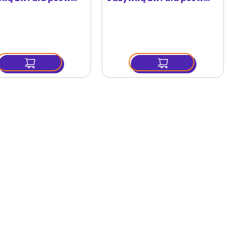
a & granat 220 g
Jojoba & Mango 220 g