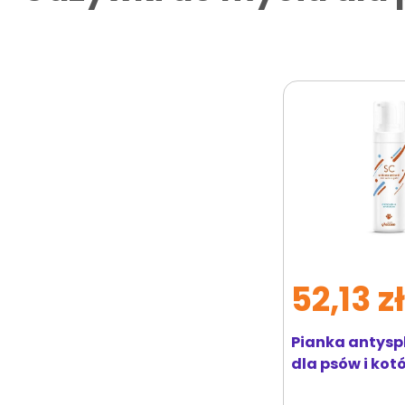
52,13 z
Pianka antys
dla psów i kotó
profesjonalna 0