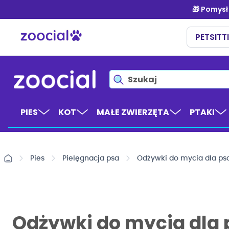
Przejdź
do
treści
PIES
KOT
MAŁE ZWIERZĘTA
PTAKI
Pies
Pielęgnacja psa
Odżywki do mycia dla ps
Odżywki do mycia dla 