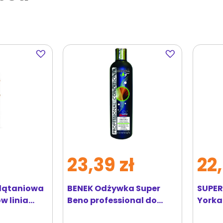
Dodaj
Dodaj
do
do
ulubionych
ulubionych
ł
23,39 zł
22,
plątaniowa
BENEK Odżywka Super
SUPER
w linia
Beno professional do
Yorka
,2 l
długiej sierści 250 ml