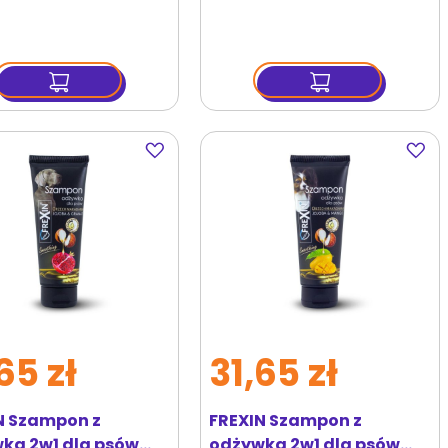
Dodaj
Dodaj
do
do
ulubionych
ulubi
65 zł
31,65 zł
N Szampon z
FREXIN Szampon z
ką 2w1 dla psów
odżywką 2w1 dla psów