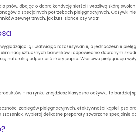
 dla psów, dbając o dobrą kondycję sierści i wrażliwą skórę swo
nogów o specjalnych potrzebach pielęgnacyjnych. Odżywki nie 
ików zewnętrznych, jak kurz, słońce czy wiatr.
psa
ygładzając ją i ułatwiając rozczesywanie, a jednocześnie pielęg
 eliminacji sztucznych barwników i odpowiednio dobranym skład
erają naturalną odporność skóry pupila. Właściwa pielęgnacja w
produktów – na rynku znajdziesz klasyczne odżywki, te bardziej s
zności zabiegów pielęgnacyjnych, efektywności kąpieli psa ora
szczeniak, wybieraj delikatne preparaty stworzone specjalnie do pi
e?