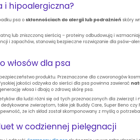
 i hipoalergiczna?
padku psa o
skłonnościach do alergii lub podrażnień
skóry wr
likatną lub zniszczoną sierścią – proteiny odbudowują i wzmacni
cji i zapachów, stanowią bezpieczne rozwiązanie dla psów-alerg
do włosów dla psa
i bezpieczeństwo
produktu. Przeznaczone dla czworonogów kosm
ysokiej jakości odżywka do sierści dla psa powinna zawierać
nat
generację włosa i dbają o zdrową skórę psa.
metyków dla ludzi różni się od tych przeznaczonych dla zwierząt 
 dedykowane zwierzętom, takie jak Buddy Care, Super Beno czy 
 pewność, że ich skład został skomponowany z myślą o potrzeba
uet w codziennej pielęgnacji