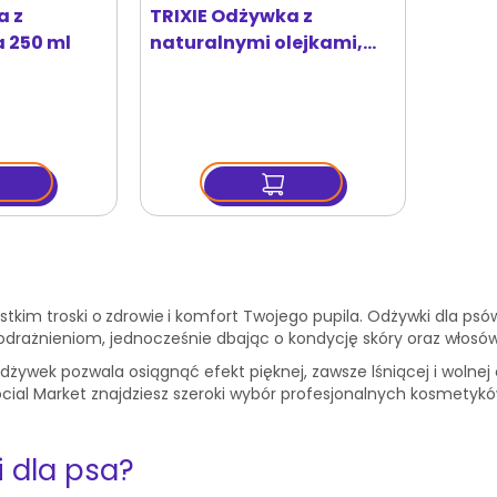
a z
TRIXIE Odżywka z
a 250 ml
naturalnymi olejkami,
250 ml
stkim troski o
zdrowie
i komfort Twojego pupila. Odżywki dla psó
odrażnieniom, jednocześnie dbając o kondycję skóry oraz włosów
odżywek pozwala osiągnąć efekt pięknej, zawsze lśniącej i woln
cial Market znajdziesz szeroki wybór profesjonalnych kosmety
 dla psa?