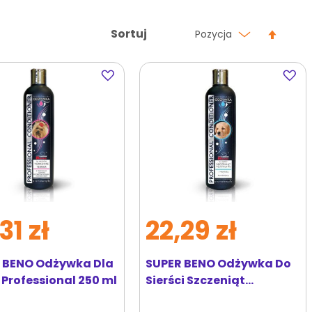
Ustaw
Sortuj
Pozycja
kierun
malej
Dodaj
Dodaj
do
do
ulubionych
ulubi
31 zł
22,29 zł
 BENO Odżywka Dla
SUPER BENO Odżywka Do
 Professional 250 ml
Sierści Szczeniąt
Professional 250 ml