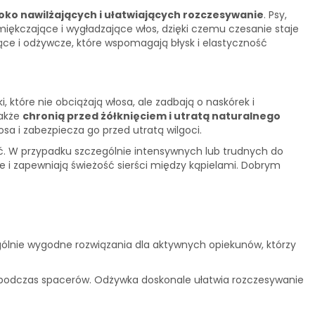
oko nawilżających i ułatwiających rozczesywanie
. Psy,
miękczające i wygładzające włos, dzięki czemu czesanie staje
jące i odżywcze, które wspomagają błysk i elastyczność
 które nie obciążają włosa, ale zadbają o naskórek i
także
chronią przed żółknięciem i utratą naturalnego
sa i zabezpiecza go przed utratą wilgoci.
. W przypadku szczególnie intensywnych lub trudnych do
ie i zapewniają świeżość sierści między kąpielami. Dobrym
gólnie wygodne rozwiązania dla aktywnych opiekunów, którzy
 podczas spacerów. Odżywka doskonale ułatwia rozczesywanie