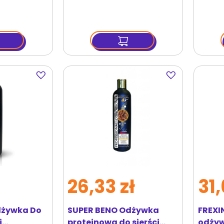
Dodaj
Dodaj
do
do
ulubionych
ulubionych
26,33 zł
31,
dżywka Do
SUPER BENO Odżywka
FREXI
j
proteinowa do sierści
odżyw