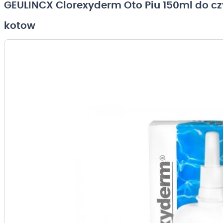
GEULINCX Clorexyderm Oto Piu 150ml do cz
kotow
Przejdź
na
koniec
galerii