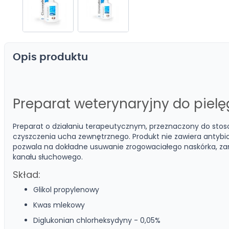
Przejdź
na
Opis produktu
początek
galerii
Preparat weterynaryjny do pielę
Preparat o działaniu terapeutycznym, przeznaczony do sto
czyszczenia ucha zewnętrznego. Produkt nie zawiera antybi
pozwala na dokładne usuwanie zrogowaciałego naskórka, zani
kanału słuchowego.
Skład:
Glikol propylenowy
Kwas mlekowy
Diglukonian chlorheksydyny - 0,05%