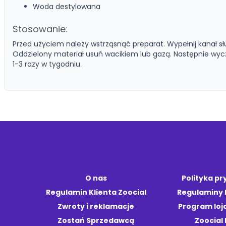
Woda destylowana
Stosowanie:
Przed użyciem należy wstrząsnąć preparat. Wypełnij kanał s
Oddzielony materiał usuń wacikiem lub gazą. Następnie wyc
1-3 razy w tygodniu.
O nas
Polityka p
Regulamin Klienta Zoocial
Regulaminy
Zwroty i reklamacje
Program loj
Zostań Sprzedawcą
Zoocial 