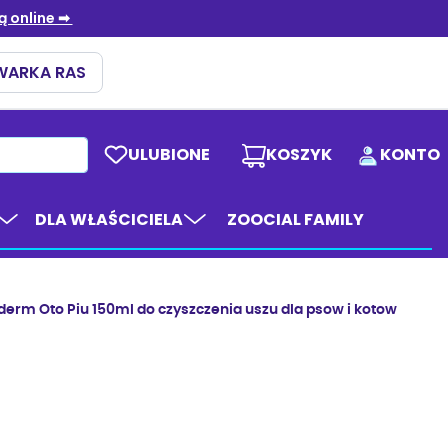
ULUBIONE
KOSZYK
KONTO
DLA WŁAŚCICIELA
ZOOCIAL FAMILY
erm Oto Piu 150ml do czyszczenia uszu dla psow i kotow