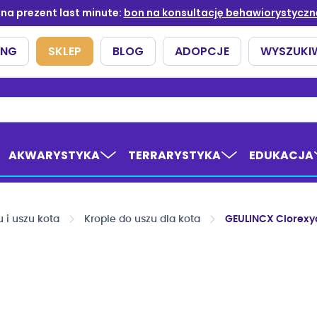
AKWARYSTYKA
TERRARYSTYKA
EDUKACJA
 i uszu kota
Krople do uszu dla kota
GEULINCX Clorexyd