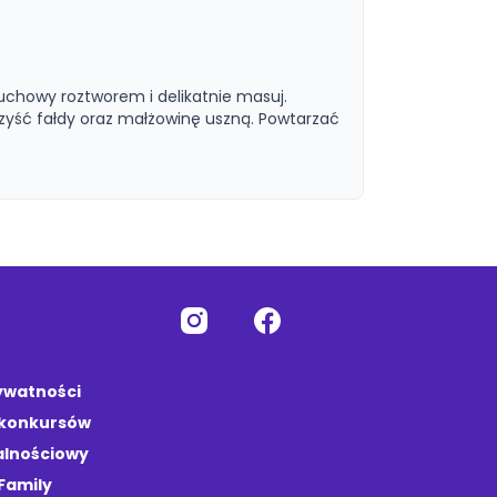
łuchowy roztworem i delikatnie masuj.
zyść fałdy oraz małżowinę uszną. Powtarzać
rywatności
 konkursów
alnościowy
Family