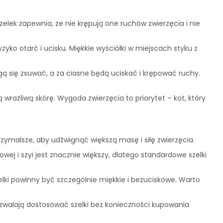
lek zapewnia, że nie krępują one ruchów zwierzęcia i nie
yko otarć i ucisku. Miękkie wyściółki w miejscach styku z
gą się zsuwać, a za ciasne będą uciskać i krępować ruchy.
rażliwą skórę. Wygoda zwierzęcia to priorytet – kot, który
zymalsze, aby udźwignąć większą masę i siłę zwierzęcia.
iowej i szyi jest znacznie większy, dlatego standardowe szelki
szelki powinny być szczególnie miękkie i bezuciskowe. Warto
ozwalają dostosować szelki bez konieczności kupowania