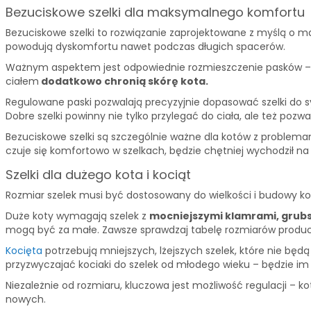
Bezuciskowe szelki dla maksymalnego komfortu
Bezuciskowe szelki to rozwiązanie zaprojektowane z myślą o m
powodują dyskomfortu nawet podczas długich spacerów.
Ważnym aspektem jest odpowiednie rozmieszczenie pasków – szelk
ciałem
dodatkowo chronią skórę kota.
Regulowane paski pozwalają precyzyjnie dopasować szelki do syl
Dobre szelki powinny nie tylko przylegać do ciała, ale też poz
Bezuciskowe szelki są szczególnie ważne dla kotów z problemam
czuje się komfortowo w szelkach, będzie chętniej wychodził na
Szelki dla dużego kota i kociąt
Rozmiar szelek musi być dostosowany do wielkości i budowy kot
Duże koty wymagają szelek z
mocniejszymi klamrami, grub
mogą być za małe. Zawsze sprawdzaj tabelę rozmiarów produ
Kocięta
potrzebują mniejszych, lżejszych szelek, które nie będą 
przyzwyczajać kociaki do szelek od młodego wieku – będzie im 
Niezależnie od rozmiaru, kluczowa jest możliwość regulacji –
nowych.