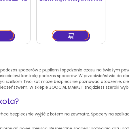
e podczas spacerów z pupilem i spędzania czasu na świeżym pow
cielowi kontrolę podczas spacerów. W przeciwieństwie do obroży,
ięki szelkom Twój kot może bezpiecznie poznawać otoczenie, ci
pieczeństwem. W sklepie ZOOCIAL MARKET znajdziesz szeroki wybór
kota?
zy chcą bezpiecznie wyjść z kotem na zewnątrz. Spacery na szelka
bi eksplorować nowe miejsca. Bezpieczne spacery pozwalają kotu p