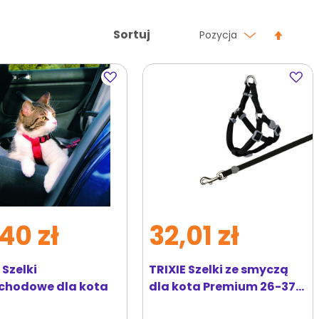
Ustaw
Sortuj
Pozycja
kierun
malej
Dodaj
Dodaj
do
do
ulubionych
ulubi
40 zł
32,01 zł
 Szelki
TRIXIE Szelki ze smyczą
hodowe dla kota
dla kota Premium 26-37
cm/10 mm