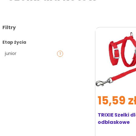
Filtry
Etap życia
junior
1
15,59 z
TRIXIE Szelki d
odblaskowe