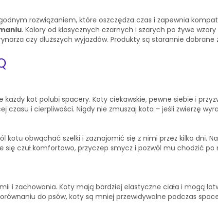
godnym rozwiązaniem, które oszczędza czas i zapewnia kompatyb
ymaniu
. Kolory od klasycznych czarnych i szarych po żywe wzory 
erynarza czy dłuższych wyjazdów. Produkty są starannie dobrane 
Q
każdy kot polubi spacery. Koty ciekawskie, pewne siebie i przyz
zasu i cierpliwości. Nigdy nie zmuszaj kota – jeśli zwierzę wyra
 kotu obwąchać szelki i zaznajomić się z nimi przez kilka dni. N
e się czuł komfortowo, przyczep smycz i pozwól mu chodzić po m
mii i zachowania. Koty mają bardziej elastyczne ciała i mogą ła
 porównaniu do psów, koty są mniej przewidywalne podczas spac