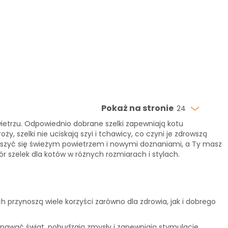
Pokaż na stronie
24
ietrzu. Odpowiednio dobrane szelki zapewniają kotu
 szelki nie uciskają szyi i tchawicy, co czyni je zdrowszą
eszyć się świeżym powietrzem i nowymi doznaniami, a Ty masz
 szelek dla kotów w różnych rozmiarach i stylach.
ch przynoszą wiele korzyści zarówno dla zdrowia, jak i dobrego
oznawać świat, pobudzają zmysły i zapewniają stymulację