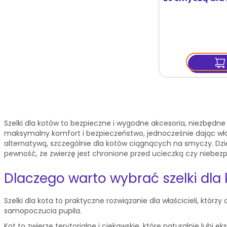
mm/10 mm
Szelki dla kotów to bezpieczne i wygodne akcesoria, niezbędn
maksymalny komfort i bezpieczeństwo, jednocześnie dając właści
alternatywą, szczególnie dla kotów ciągnących na smyczy. Dz
pewność, że zwierzę jest chronione przed ucieczką czy niebez
Dlaczego warto wybrać szelki dla 
Szelki dla kota to praktyczne rozwiązanie dla właścicieli, któr
samopoczucia pupila.
Kot to zwierzę terytorialne i ciekawskie, które naturalnie lu