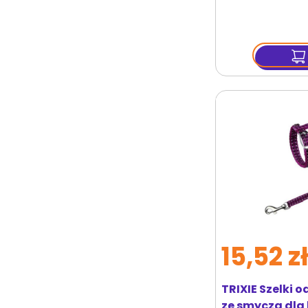
15,52 z
TRIXIE Szelki 
ze smyczą dla