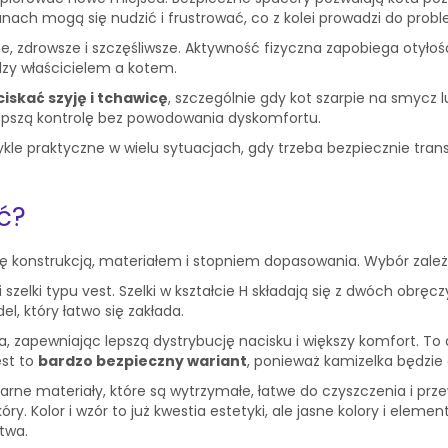
ach mogą się nudzić i frustrować, co z kolei prowadzi do pro
e, zdrowsze i szczęśliwsze. Aktywność fizyczna zapobiega otyłoś
zy właścicielem a kotem.
iskać szyję i tchawicę
, szczególnie gdy kot szarpie na smycz l
 lepszą kontrolę bez powodowania dyskomfortu.
wykle praktyczne w wielu sytuacjach, gdy trzeba bezpiecznie tra
ać?
 się konstrukcją, materiałem i stopniem dopasowania. Wybór zal
i szelki typu vest. Szelki w kształcie H składają się z dwóch obręczy
l, który łatwo się zakłada.
ta, zapewniając lepszą dystrybucję nacisku i większy komfort. To
est to
bardzo bezpieczny wariant
, ponieważ kamizelka będzie 
ularne materiały, które są wytrzymałe, łatwe do czyszczenia i p
ry. Kolor i wzór to już kwestia estetyki, ale jasne kolory i eleme
twa.