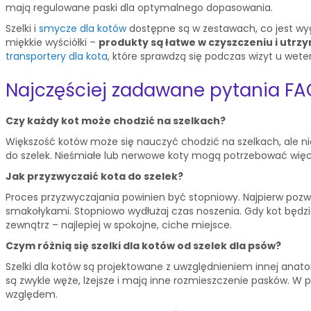
mają regulowane paski dla optymalnego dopasowania.
Szelki i
smycze dla kotów
dostępne są w zestawach, co jest wy
miękkie wyściółki –
produkty są łatwe w czyszczeniu i utrz
transportery dla kota
, które sprawdzą się podczas wizyt u wet
Najczęściej zadawane pytania FA
Czy każdy kot może chodzić na szelkach?
Większość kotów może się nauczyć chodzić na szelkach, ale nie 
do szelek. Nieśmiałe lub nerwowe koty mogą potrzebować więcej c
Jak przyzwyczaić kota do szelek?
Proces przyzwyczajania powinien być stopniowy. Najpierw pozwól
smakołykami. Stopniowo wydłużaj czas noszenia. Gdy kot będzi
zewnątrz – najlepiej w spokojne, ciche miejsce.
Czym różnią się szelki dla kotów od szelek dla psów?
Szelki dla kotów są projektowane z uwzględnieniem innej anato
są zwykle węże, lżejsze i mają inne rozmieszczenie pasków. W
względem.