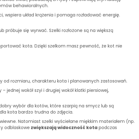
blemów behawioralnych.
ci, wspiera układ krążenia i pomaga rozładować energię.
ub próbuje się wyrwać. Szelki rozłożone są na większą
nsportować kota. Dzięki szelkom masz pewność, że kot nie
eży od rozmiaru, charakteru kota i planowanych zastosowań.
 – jednej wokół szyi i drugiej wokół klatki piersiowej,
 dobry wybór dla kotów, które szarpią na smycz lub są
dla kota bardzo trudna do zdjęcia.
rzewiewne. Natomiast szelki wyściełane miękkim materiałem (np.
nty odblaskowe
zwiększają widoczność kota
podczas