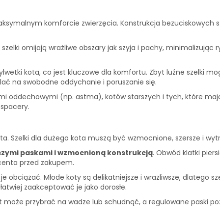
aksymalnym komforcie zwierzęcia. Konstrukcja bezuciskowych sze
i omijają wrażliwe obszary jak szyja i pachy, minimalizując ryz
wetki kota, co jest kluczowe dla komfortu. Zbyt luźne szelki mo
walać na swobodne oddychanie i poruszanie się.
i oddechowymi (np. astma), kotów starszych i tych, które mają w
 spacery.
a. Szelki dla dużego kota muszą być wzmocnione, szersze i wytr
szymi paskami i wzmocnioną konstrukcją
. Obwód klatki piers
centa przed zakupem.
je obciążać. Młode koty są delikatniejsze i wrażliwsze, dlatego 
łatwiej zaakceptować je jako dorosłe.
 kot może przybrać na wadze lub schudnąć, a regulowane paski p