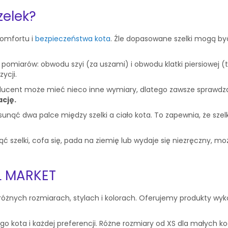
zelek?
komfortu i
bezpieczeństwa kota
. Źle dopasowane szelki mogą by
pomiarów: obwodu szyi (za uszami) i obwodu klatki piersiowej (t
zycji.
ucent może mieć nieco inne wymiary, dlatego zawsze sprawdzaj 
ację.
ąć dwa palce między szelki a ciało kota. To zapewnia, że szelk
ć szelki, cofa się, pada na ziemię lub wydaje się niezręczny, m
AL MARKET
różnych rozmiarach, stylach i kolorach. Oferujemy produkty wyko
ego kota i każdej preferencji. Różne rozmiary od XS dla małych ko