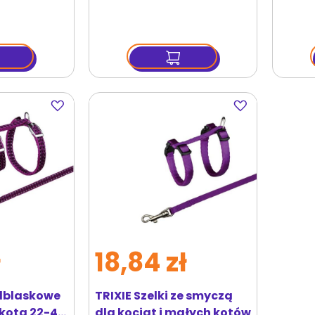
Dodaj
Dodaj
do
do
ulubionych
ulubionych
ł
18,84 zł
odblaskowe
TRIXIE Szelki ze smyczą
 kota 22-42
dla kociąt i małych kotów