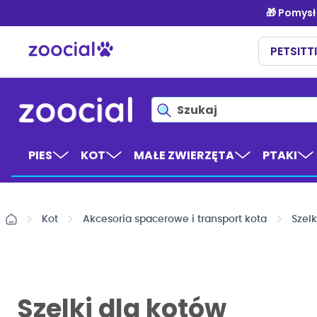
Przejdź
do
treści
PIES
KOT
MAŁE ZWIERZĘTA
PTAKI
Kot
Akcesoria spacerowe i transport kota
Szelk
Szelki dla kotów