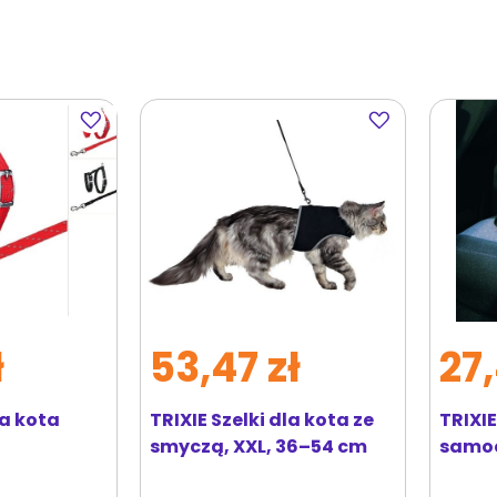
Dodaj
Dodaj
do
do
ulubionych
ulubionych
ł
53,47 zł
27,
la kota
TRIXIE Szelki dla kota ze
TRIXIE
smyczą, XXL, 36–54 cm
samoc