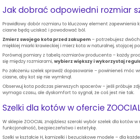
Jak dobrać odpowiedni rozmiar s
Prawidłowy dobór rozmiaru to kluczowy element zapewnienia 
ciasne będą uciskać i powodować ból.
Zmierz swojego kota przed zakupem
– potrzebujesz dwóch 
miękkiej miarki krawieckiej i mierz kota w naturalnej, stojącej po
Porównaj pomiary z tabelą rozmiarów producenta – każdy prod
się między rozmiarami,
wybierz większy i wykorzystaj regul
Po założeniu szelek sprawdź dopasowanie – powinieneś móc wsun
ciasne, aby kot się nie wymknął.
Obserwuj kota podczas pierwszych spacerów – jeśli próbuje zdją
wymaga czasu, ale dyskomfort to sygnał, że coś jest nie tak.
Szelki dla kotów w ofercie ZOOCI
W sklepie ZOOCIAL znajdziesz szeroki wybór szelek dla kotów w 
funkcjonalność, bezpieczeństwo i estetykę.
Szelki w kształcie H, kamizelki i bezuciskowe modele – dla każd