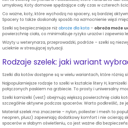
umysłową. Koty domowe spędzające cały czas w czterech ścian
Co ważne, koty, które wychodzą na spacery, są bardziej aktywn
Spacery to także doskonały sposób na wzmocnienie więzi międ
Szelki są bezpieczniejsze niż
obroże dla kota
–
obroża może uc
powierzchnię ciała, co minimalizuje ryzyko urazów i zapewnia
Wizyty u weterynarza, przeprowadzki, podróże – szelki są niez
ucieknie w stresującej sytuacji.
Rodzaje szelek: jaki wariant wybr
Szelki dla kotów dostępne są w wielu wariantach, które różnią
Najpopularniejsze rodzaje to szelki w kształcie litery H, kamizelki 
połączonych paskiem na grzbiecie. To prosty i uniwersalny mode
Szelki kamizelki (vest) obejmują większą powierzchnię ciała ko
szczególnie aktywne podczas spacerów. Warto podkreślić, że j
Materiał szelek ma znaczenie – nylon, poliester i mesh to pop
neopren, plusz) zapewniają dodatkowy komfort i nie ocierają skó
spacerów w słabym oświetleniu, co jest ważne dla bezpieczeńs