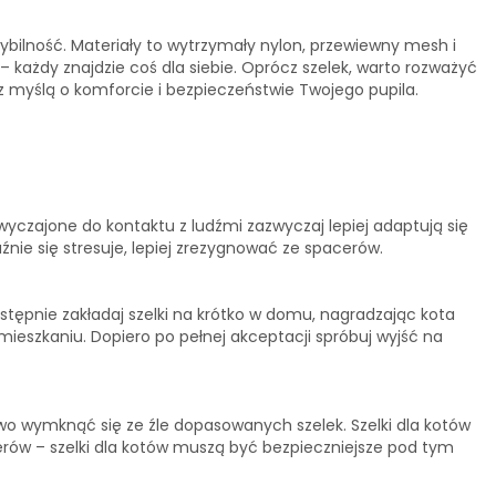
ilność. Materiały to wytrzymały nylon, przewiewny mesh i
– każdy znajdzie coś dla siebie. Oprócz szelek, warto rozważyć
z myślą o komforcie i bezpieczeństwie Twojego pupila.
wyczajone do kontaktu z ludźmi zazwyczaj lepiej adaptują się
źnie się stresuje, lepiej zrezygnować ze spacerów.
astępnie zakładaj szelki na krótko w domu, nagradzając kota
ieszkaniu. Dopiero po pełnej akceptacji spróbuj wyjść na
two wymknąć się ze źle dopasowanych szelek. Szelki dla kotów
erów – szelki dla kotów muszą być bezpieczniejsze pod tym