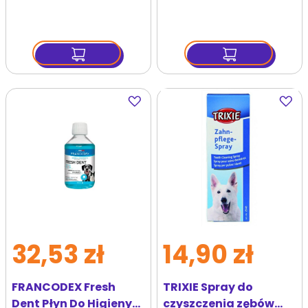
szt.
Dodaj
Dodaj
do
do
ulubionych
ulubi
32,53 zł
14,90 zł
FRANCODEX Fresh
TRIXIE Spray do
Dent Płyn Do Higieny
czyszczenia zębów