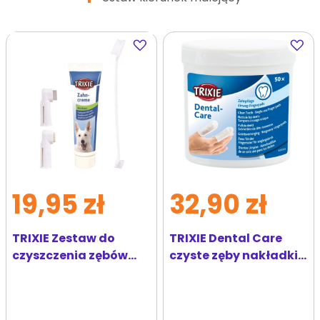
Dodaj
Dodaj
do
do
ulubionych
ulubi
19,95 zł
32,90 zł
TRIXIE Zestaw do
TRIXIE Dental Care
czyszczenia zębów
czyste zęby nakładki
dla psa
na palce 50 szt