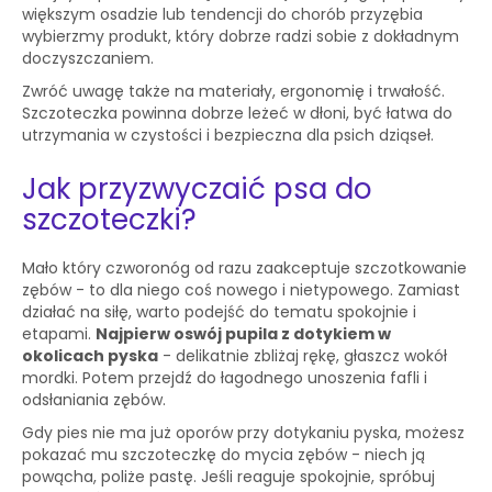
większym osadzie lub tendencji do chorób przyzębia
wybierzmy produkt, który dobrze radzi sobie z dokładnym
doczyszczaniem.
Zwróć uwagę także na materiały, ergonomię i trwałość.
Szczoteczka powinna dobrze leżeć w dłoni, być łatwa do
utrzymania w czystości i bezpieczna dla psich dziąseł.
Jak przyzwyczaić psa do
szczoteczki?
Mało który czworonóg od razu zaakceptuje szczotkowanie
zębów - to dla niego coś nowego i nietypowego. Zamiast
działać na siłę, warto podejść do tematu spokojnie i
etapami.
Najpierw oswój pupila z dotykiem w
okolicach pyska
- delikatnie zbliżaj rękę, głaszcz wokół
mordki. Potem przejdź do łagodnego unoszenia fafli i
odsłaniania zębów.
Gdy pies nie ma już oporów przy dotykaniu pyska, możesz
pokazać mu szczoteczkę do mycia zębów - niech ją
powącha, poliże pastę. Jeśli reaguje spokojnie, spróbuj