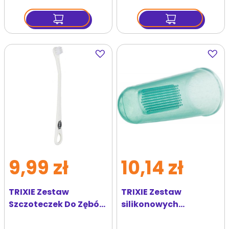
Dodaj
Dodaj
do
do
ulubionych
ulubi
9,99 zł
10,14 zł
TRIXIE Zestaw
TRIXIE Zestaw
Szczoteczek Do Zębów
silikonowych
15 cm 4 szt
szczoteczek do zebów
dla psa/kota 6cm 2