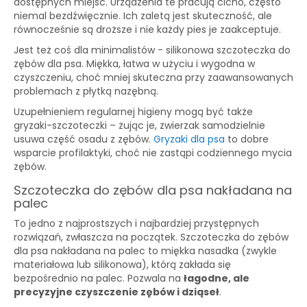
dostępnych miejsc. Urządzenia te pracują cicho, często
niemal bezdźwięcznie. Ich zaletą jest skuteczność, ale
równocześnie są droższe i nie każdy pies je zaakceptuje.
Jest też coś dla minimalistów - silikonowa szczoteczka do
zębów dla psa. Miękka, łatwa w użyciu i wygodna w
czyszczeniu, choć mniej skuteczna przy zaawansowanych
problemach z płytką nazębną.
Uzupełnieniem regularnej higieny mogą być także
gryzaki-szczoteczki – żując je, zwierzak samodzielnie
usuwa część osadu z zębów.
Gryzaki dla psa
to dobre
wsparcie profilaktyki, choć nie zastąpi codziennego mycia
zębów.
Szczoteczka do zębów dla psa nakładana na
palec
To jedno z najprostszych i najbardziej przystępnych
rozwiązań, zwłaszcza na początek. Szczoteczka do zębów
dla psa nakładana na palec to miękka nasadka (zwykle
materiałowa lub silikonowa), którą zakłada się
bezpośrednio na palec. Pozwala na
łagodne, ale
precyzyjne czyszczenie zębów i dziąseł
.