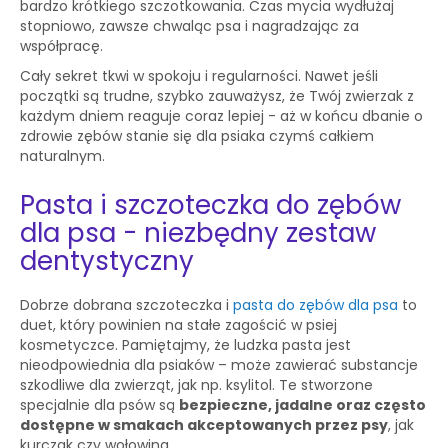
bardzo krótkiego szczotkowania. Czas mycia wydłużaj
stopniowo, zawsze chwaląc psa i nagradzając za
współpracę.
Cały sekret tkwi w spokoju i regularności. Nawet jeśli
początki są trudne, szybko zauważysz, że Twój zwierzak z
każdym dniem reaguje coraz lepiej - aż w końcu dbanie o
zdrowie zębów stanie się dla psiaka czymś całkiem
naturalnym.
Pasta i szczoteczka do zębów
dla psa - niezbędny zestaw
dentystyczny
Dobrze dobrana szczoteczka i
pasta do zębów dla psa
to
duet, który powinien na stałe zagościć w psiej
kosmetyczce. Pamiętajmy, że ludzka pasta jest
nieodpowiednia dla psiaków – może zawierać substancje
szkodliwe dla zwierząt, jak np. ksylitol. Te stworzone
specjalnie dla psów są
bezpieczne, jadalne oraz często
dostępne w smakach akceptowanych przez psy
, jak
kurczak czy wołowina.