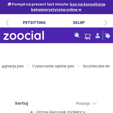
Przejdź
do
treści
elęgnacja psa
Czyszczenie zębów psa
Szczoteczka do 
Sortuj
Pozycja
Ustaw kierunek malejący