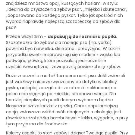
znajdziesz mnóstwo opcji, kuszących hasłami w stylu:
„idealna do czyszczenia zębów psa”, „miękka i skuteczna”,
„dopasowana do każdego pyska”. Tylko jak spośród nich
wybrać naprawdę najlepszą szczoteczkę do zębów dla
psa?
Przede wszystkim -
dopasuj ją do rozmiaru pupila
.
Szczoteczka do zębów dla małego psa (np. yorka)
powinna być niewielka, delikatna i precyzyjna. W takim
przypadku świetnie sprawdzają się modele z wąską lub
podwójną główką, które pozwalają jednocześnie
czyścić wewnętrzną i zewnętrzną powierzchnię zębów.
Duże znaczenie ma też temperament psa. Jeśli zwierzak
jest wrażliwy i nieprzyzwyczajony do dotyku w okolicy
pyska, najlepiej zacząć od szczoteczki nakładanej na
palec albo sięgnąć po miękkie, silikonowe wersje. Dla
bardziej cierpliwych pupili dobrym wyborem będzie
klasyczna szczoteczka z rączką. Coraz popularniejszą
opcją, zwłaszcza wśród osób dbających o ekologię, jest
również szczoteczka bambusowa - lekka, wygodna, a przy
tym przyjazna dla środowiska.
Kolejny aspekt to stan zębów i dziąseł Twojego pupila. Przy