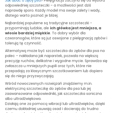
Jak dbać o zęby psa
? Pielęgnacja zaczyna się od wyboru
odpowiedniej szczoteczki – a możliwości jest dziś
naprawdę sporo. Każdy model ma swoje zalety i wady,
dlatego warto poznać je bliżej.
Najbardziej popularne są tradycyjne szczoteczki -
przypominają ludzkie, ale
ich główka jest mniejsza, a
włosie bardziej miękkie
. To dobry wybór dla
czworonogów, które są już oswojone z pielęgnacją zębów i
tolerują tę czynność.
Alternatywą może być szczoteczka do zębów dla psa na
palec – nakładana jak naparstek, pozwala na większą
precyzję ruchów, delikatne i wygodne mycie. Sprawdza się
zwłaszcza u mniejszych pupili oraz tych, które nie
przepadają za klasycznym szczotkowaniem lub dopiero
się do niego przyzwyczajają.
Wśród nowoczesnych rozwiązań znajdziemy m.in.
elektryczną szczoteczkę do zębów dla psa lub jej
zaawansowane odpowiedniki, jak szczoteczka soniczna
albo ultradźwiękowa.
Działają one za pomocą wibracji lub ultradźwięków, dzięki
czemu dokładniej usuwają osad i docierają do trudno