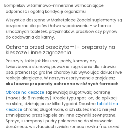
kompleksy witaminowo-mineralne wzmacniające
·
odporność i ogólną kondycję organizmu.
Wszystkie dostępne w Marketplace Zoocial suplementy są
bezpieczne dla psów i łatwe w podawaniu – w formie
smacznych tabletek, przysmaków, proszków czy płynów
do dodawania do karmy.
Ochrona przed pasożytami - preparaty na
kleszcze i inne zagrożenia
Pasożyty takie jak kleszcze, pchły, komary czy
świerzbowce stanowią poważne zagrożenie dla zdrowia
psa, przenosząc groźne choroby lub wywołując dokuczliwe
reakcje alergiczne. W naszym asortymencie znajdziesz
skuteczne preparaty ochronne w różnych formach
.
Obroże na kleszcze
zapewniają długotrwałą ochronę
(nawet do 8 miesięcy). Krople typu spot-on, do aplikacji
na skórę, działają przez kilka tygodni. Doustne
tabletki na
kleszcze
chronią długotrwale, a ich skuteczność nie jest
zmniejszana przez kąpiele ani inne czynniki zewnętrzne.
Spraye, szampony i pudry polecane są do stosowania
doraźnego, w sytuacjach zwiększonego ryzyka (np. przed