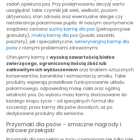
zadań opiekuna psa. Przy podejmowaniu decyzji warto
uwzględnić takie czynniki jak wiek, wielkość, poziom
aktywności, stan zdrowia oraz ewentualne alergie czy
nietolerancje pokarmowe pupila. W naszym asortymencie
znajdziesz zarówno
suchą karmę dla psa
(pełnoporcjowe
granulaty),
mokrą karmę dla psa
(puszki, saszetki,
pasztety), jak i specjalistyczne,
weterynaryjną karmę dla
psów
z różnymi problemami zdrowotnymi.
Oferujemy karmy z
wysoką zawartością białka
zwierzęcego, ograniczoną ilością zbóż lub
całkowitym ich wykluczeniem
oraz brakiem sztucznych
konserwantów, barwników i wzmacniaczy smaku. Takie
produkty wspierają prawidłowe funkcjonowanie układu
pokarmowego, odpowiednią masę ciała oraz ogólną
witalność psa. Do wyboru masz karmy dostosowane do
każdego etapu życia – od specjalnych formuł dla
szczeniąt, przez karmy dla psów dorosłych, aż po
dedykowane produkty dla seniorów.
Przysmaki dla psów - smaczne nagrody i
zdrowe przekąski
Przysmaki dla psa pełnią w życiu czworonoga nie tylko rolę