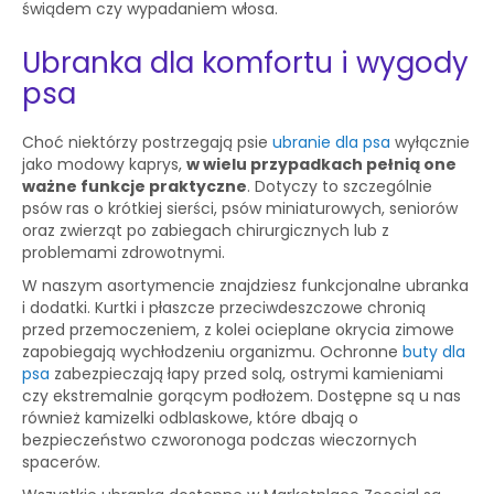
świądem czy wypadaniem włosa.
Ubranka dla komfortu i wygody
psa
Choć niektórzy postrzegają psie
ubranie dla psa
wyłącznie
jako modowy kaprys,
w wielu przypadkach pełnią one
ważne funkcje praktyczne
. Dotyczy to szczególnie
psów ras o krótkiej sierści, psów miniaturowych, seniorów
oraz zwierząt po zabiegach chirurgicznych lub z
problemami zdrowotnymi.
W naszym asortymencie znajdziesz funkcjonalne ubranka
i dodatki. Kurtki i płaszcze przeciwdeszczowe chronią
przed przemoczeniem, z kolei ocieplane okrycia zimowe
zapobiegają wychłodzeniu organizmu. Ochronne
buty dla
psa
zabezpieczają łapy przed solą, ostrymi kamieniami
czy ekstremalnie gorącym podłożem. Dostępne są u nas
również kamizelki odblaskowe, które dbają o
bezpieczeństwo czworonoga podczas wieczornych
spacerów.