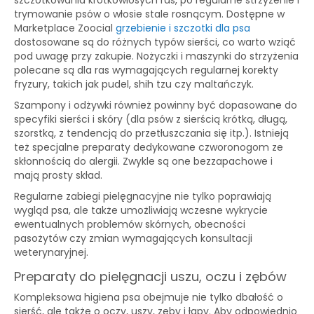
szczotkowania krótkowłosych ras, po regularne strzyżenie i
trymowanie psów o włosie stale rosnącym. Dostępne w
Marketplace Zoocial
grzebienie i szczotki dla psa
dostosowane są do różnych typów sierści, co warto wziąć
pod uwagę przy zakupie. Nożyczki i maszynki do strzyżenia
polecane są dla ras wymagających regularnej korekty
fryzury, takich jak pudel, shih tzu czy maltańczyk.
Szampony i odżywki również powinny być dopasowane do
specyfiki sierści i skóry (dla psów z sierścią krótką, długą,
szorstką, z tendencją do przetłuszczania się itp.). Istnieją
też specjalne preparaty dedykowane czworonogom ze
skłonnością do alergii. Zwykle są one bezzapachowe i
mają prosty skład.
Regularne zabiegi pielęgnacyjne nie tylko poprawiają
wygląd psa, ale także umożliwiają wczesne wykrycie
ewentualnych problemów skórnych, obecności
pasożytów czy zmian wymagających konsultacji
weterynaryjnej.
Preparaty do pielęgnacji uszu, oczu i zębów
Kompleksowa higiena psa obejmuje nie tylko dbałość o
sierść, ale także o oczy, uszy, zęby i łapy. Aby odpowiednio