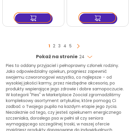
Strona
Aktualnie czytasz stronę
Strona
Strona
Strona
Strona
1
2
3
4
5
Strona
Następny
Pokaż na stronie
24
Pies to oddany przyjaciel i pełnoprawny członek rodziny.
Jako odpowiedzialny opiekun, pragniesz zapewnić
swojemu czworonogowi wszystko, co najlepsze – od
wysokiej jakości karmy, przez niezbędne akcesoria, po
produkty wspierające jego zdrowie i dobre samopoczucie.
W kategorii "Pies" w Marketplace Zoocial zgromadziliśmy
kompleksowy asortyment artykułów, które pomogą Ci
zadbać o Twojego pupila na każdym etapie jego życia.
Niezależnie od tego, czy jesteś opiekunem energicznego
szczeniaka, dorosłego psa w pełni sił czy seniora
wymagającego szczególnej troski, w naszej ofercie
znajdziesz produkty dopasowane do indywidualnych