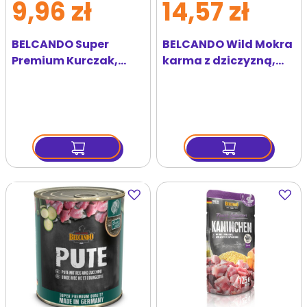
9,96 zł
14,57 zł
BELCANDO Super
BELCANDO Wild Mokra
Premium Kurczak,
karma z dziczyzną,
kaczka i proso 400 g
prosem i żurawiną 125
mokra karma dla psa
g
Dodaj
Dodaj
do
do
ulubionych
ulubi