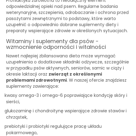
Profilaktyka zdrowotna to nieodłączny element
odpowiedzialnej opieki nad psem. Regularne badania
weterynaryjne, szczepienia, odrobaczanie i ochrona przed
pasożytami zewnętrznymi to podstawy, które warto
uzupełnić o odpowiednio dobrane suplementy diety i
preparaty wspierające zdrowie w określonych sytuacjach.
Witaminy i suplementy dla psów -
wzmocnienie odporności i witalności
Nawet najlepiej zbilansowana dieta może wymagać
uzupełnienia o dodatkowe składniki odżywcze, szczególnie
w przypadku psów aktywnych, seniorów, samic w ciąży i
okresie laktacji oraz
zwierząt z określonymi
problemami zdrowotnymi
. W naszej ofercie znajdziesz
suplementy zawierające:
kwasy omega-3 i omega-6 poprawiające kondycję skóry i
·
sierści,
glukozaminę i chondroitynę wspierające zdrowie stawów i
·
chrząstek,
prebiotyki i probiotyki regulujące pracę układu
·
pokarmowego,