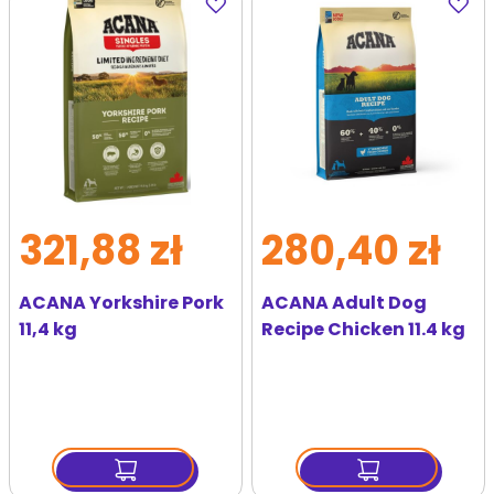
do
do
ulubionych
ulubi
321,88 zł
280,40 zł
ACANA Yorkshire Pork
ACANA Adult Dog
11,4 kg
Recipe Chicken 11.4 kg