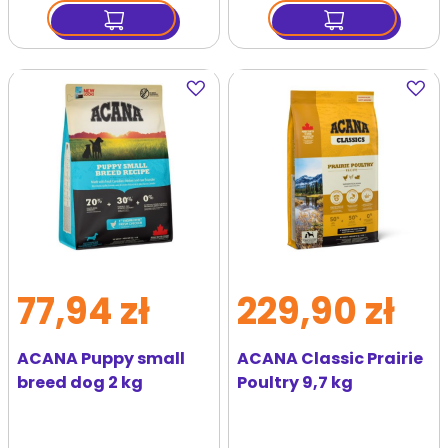
Dodaj
Dodaj
do
do
ulubionych
ulubi
77,94 zł
229,90 zł
ACANA Puppy small
ACANA Classic Prairie
breed dog 2 kg
Poultry 9,7 kg