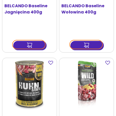
BELCANDO Baseline
BELCANDO Baseline
Jagnięcina 400g
Wołowina 400g
Dodaj
Dodaj
do
do
ulubionych
ulubi