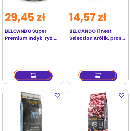
29,45 zł
14,57 zł
BELCANDO Super
BELCANDO Finest
Premium Indyk, ryż,
Selection Królik, proso
cukinia 800 g mokra
i ziemniaki 125 g
karma dla psa
mokra karma dla psa
Dodaj
Dodaj
do
do
ulubionych
ulubi