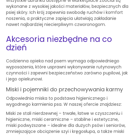
Wszystkie ubranka dostępne w Marketplace Zoocial są
wykonane z wysokiej jakości materiałów, bezpiecznych dla
psiej skóry. Ich krój zapewnia swobodę ruchów i komfort
noszenia, a praktyczne zapięcia ułatwiają zakładanie
nawet najbardziej niecierpliwym czworonogom.
Akcesoria niezbędne na co
dzień
Codzienna opieka nad psem wymaga odpowiedniego
wyposażenia, które usprawni wykonywanie rutynowych
czynności i zapewni bezpieczeństwo zarówno pupilowi, jak
i jego opiekunowi.
Miski i pojemniki do przechowywania karmy
Odpowiednia miska to podstawa higienicznego i
wygodnego karmienia psa. W naszej ofercie znajdziesz:
Miski ze stali nierdzewnej – trwałe, łatwe w czyszczeniu i
higieniczne, miski ceramiczne – stabilne i estetyczne,
miski podwyższane – idealne dla dużych psów i seniorów,
zmniejszające obciążenie szyi i kręgosłupa, a także miski