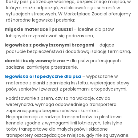
Każdy pies potrzebuje własnego, bezpiecznego miejsca, w
którym może odpocząć, zrelaksować się i schronić w
sytuacjach stresowych. W Marketplace Zoocial oferujemy
różnorodne legowiska i posłania:
miękkie materace i poduszki
– idealne dla psów
·
lubiących rozprostować się podczas snu,
legowiska z podwyższonymi brzegami
– dające
·
poczucie bezpieczeństwa i dodatkową izolację termiczną,
domki i budy wewnętrzne
– dla psów preferujących
·
zaciszne, zamknięte przestrzenie,
legowiska ortopedyczne dla psa
– wyposażone w
·
materace z pianki z pamięcią kształtu, wspierające stawy
psów seniorów i zwierząt z problemami ortopedycznymi.
Podróżowanie z psem, czy to na wakacje, czy do
weterynarza, wymaga odpowiedniego transportera
zapewniającego bezpieczeństwo i komfort.
Najpopularniejsze rodzaje transporterów to plastikowe
kennele zgodne z wymogami linii lotniczych, tekstylne
torby transportowe dla małych psów i składane
transportery oszczędzające miejsce, gdy nie są używane.