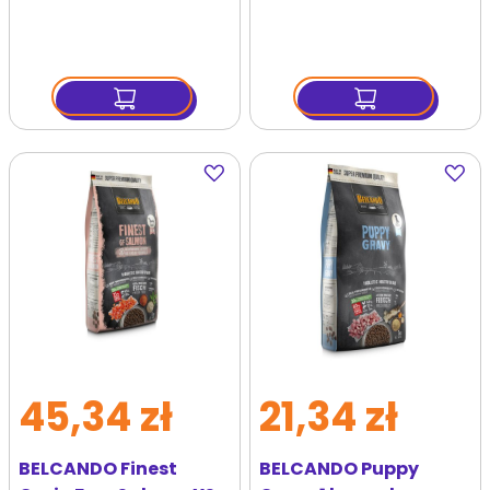
mokra karma dla psa
125 g mokra karma
dla psa
Dodaj
Dodaj
do
do
ulubionych
ulubi
45,34 zł
21,34 zł
BELCANDO Finest
BELCANDO Puppy