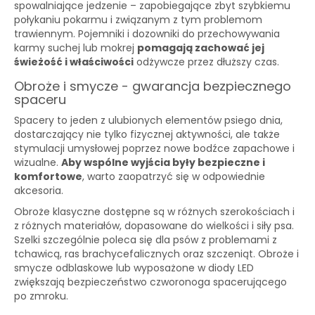
spowalniające jedzenie – zapobiegające zbyt szybkiemu
połykaniu pokarmu i związanym z tym problemom
trawiennym. Pojemniki i dozowniki do przechowywania
karmy suchej lub mokrej
pomagają zachować jej
świeżość i właściwości
odżywcze przez dłuższy czas.
Obroże i smycze - gwarancja bezpiecznego
spaceru
Spacery to jeden z ulubionych elementów psiego dnia,
dostarczający nie tylko fizycznej aktywności, ale także
stymulacji umysłowej poprzez nowe bodźce zapachowe i
wizualne.
Aby wspólne wyjścia były bezpieczne i
komfortowe
, warto zaopatrzyć się w odpowiednie
akcesoria.
Obroże klasyczne dostępne są w różnych szerokościach i
z różnych materiałów, dopasowane do wielkości i siły psa.
Szelki szczególnie poleca się dla psów z problemami z
tchawicą, ras brachycefalicznych oraz szczeniąt. Obroże i
smycze odblaskowe lub wyposażone w diody LED
zwiększają bezpieczeństwo czworonoga spacerującego
po zmroku.