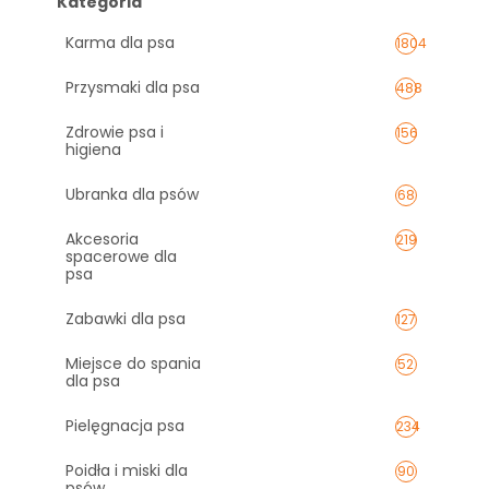
Kategoria
Karma dla psa
1804
Przysmaki dla psa
488
Zdrowie psa i
156
higiena
Ubranka dla psów
68
Akcesoria
219
spacerowe dla
psa
Zabawki dla psa
127
Miejsce do spania
52
dla psa
Pielęgnacja psa
234
Poidła i miski dla
90
psów