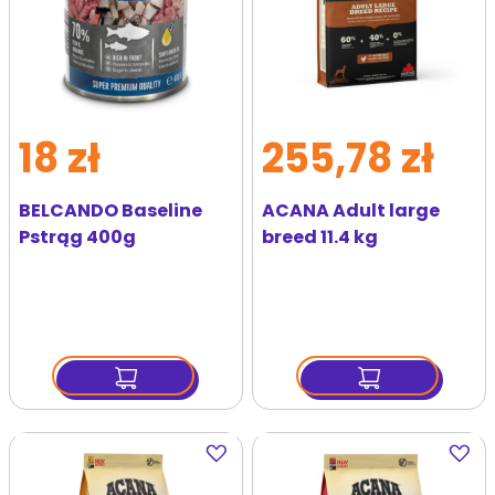
18 zł
255,78 zł
BELCANDO Baseline
ACANA Adult large
Pstrąg 400g
breed 11.4 kg
Dodaj
Dodaj
do
do
ulubionych
ulubi