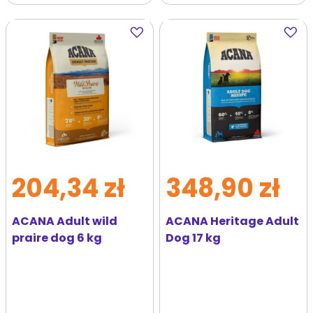
Dodaj
Dodaj
do
do
ulubionych
ulubi
204,34 zł
348,90 zł
ACANA Adult wild
ACANA Heritage Adult
praire dog 6 kg
Dog 17 kg