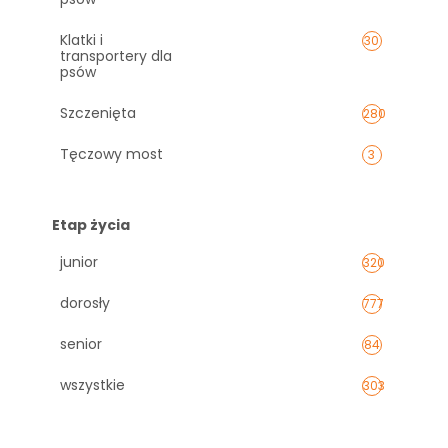
Klatki i
30
transportery dla
psów
Szczenięta
280
Tęczowy most
3
Etap życia
junior
320
dorosły
777
senior
84
wszystkie
303