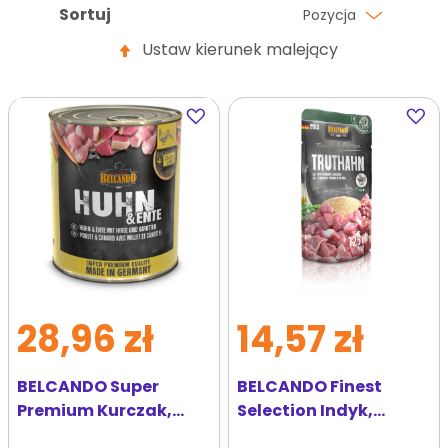
Sortuj
Pozycja
Ustaw kierunek malejący
Dodaj
Dodaj
do
do
ulubionych
ulubi
28,96 zł
14,57 zł
BELCANDO Super
BELCANDO Finest
Premium Kurczak,
Selection Indyk,
kaczka i proso 800 g
amaranus i groszek