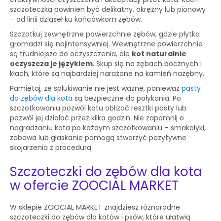
szczoteczką powinien być delikatny, okrężny lub pionowy
– od linii dziąseł ku końcówkom zębów.
Szczotkuj zewnętrzne powierzchnie zębów, gdzie płytka
gromadzi się najintensywniej. Wewnętrzne powierzchnie
są trudniejsze do oczyszczenia, ale
kot naturalnie
oczyszcza je językiem
. Skup się na zębach bocznych i
kłach, które są najbardziej narażone na kamień nazębny.
Pamiętaj, że spłukiwanie nie jest ważne, ponieważ
pasty
do zębów dla kota
są bezpieczne do połykania. Po
szczotkowaniu pozwól kotu oblizać resztki pasty lub
pozwól jej działać przez kilka godzin. Nie zapomnij o
nagradzaniu kota po każdym szczotkowaniu – smakołyki,
zabawa lub głaskanie pomogą stworzyć pozytywne
skojarzenia z procedurą.
Szczoteczki do zębów dla kota
w ofercie ZOOCIAL MARKET
W sklepie ZOOCIAL MARKET znajdziesz różnorodne
szczoteczki do zębów dla kotów i psów, które ułatwią