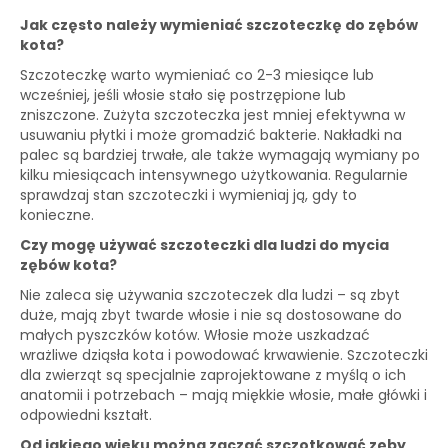
Jak często należy wymieniać szczoteczkę do zębów
kota?
Szczoteczkę warto wymieniać co 2-3 miesiące lub
wcześniej, jeśli włosie stało się postrzępione lub
zniszczone. Zużyta szczoteczka jest mniej efektywna w
usuwaniu płytki i może gromadzić bakterie. Nakładki na
palec są bardziej trwałe, ale także wymagają wymiany po
kilku miesiącach intensywnego użytkowania. Regularnie
sprawdzaj stan szczoteczki i wymieniaj ją, gdy to
konieczne.
Czy mogę używać szczoteczki dla ludzi do mycia
zębów kota?
Nie zaleca się używania szczoteczek dla ludzi – są zbyt
duże, mają zbyt twarde włosie i nie są dostosowane do
małych pyszczków kotów. Włosie może uszkadzać
wrażliwe dziąsła kota i powodować krwawienie. Szczoteczki
dla zwierząt są specjalnie zaprojektowane z myślą o ich
anatomii i potrzebach – mają miękkie włosie, małe główki i
odpowiedni kształt.
Od jakiego wieku można zacząć szczotkować zęby