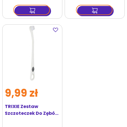
Dodaj
do
ulubionych
9,99 zł
TRIXIE Zestaw
Szczoteczek Do Zębów
15 cm 4 szt