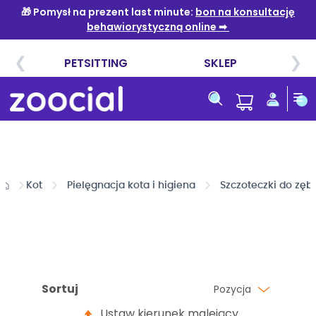
Przejdź
do
treści
Kot
Pielęgnacja kota i higiena
Szczoteczki do zęb
Sortuj
Pozycja
Ustaw kierunek malejący