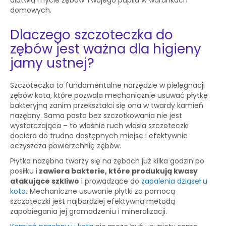
ułatwią mycie zębów Twojego pupila w warunkach
domowych.
Dlaczego szczoteczka do
zębów jest ważna dla higieny
jamy ustnej?
Szczoteczka to fundamentalne narzędzie w pielęgnacji
zębów kota, które pozwala mechanicznie usuwać płytkę
bakteryjną zanim przekształci się ona w twardy kamień
nazębny. Sama pasta bez szczotkowania nie jest
wystarczająca – to właśnie ruch włosia szczoteczki
dociera do trudno dostępnych miejsc i efektywnie
oczyszcza powierzchnię zębów.
Płytka nazębna tworzy się na zębach już kilka godzin po
posiłku i
zawiera bakterie, które produkują kwasy
atakujące szkliwo
i prowadzące do
zapalenia dziąseł u
kota
.
Mechaniczne usuwanie płytki za pomocą
szczoteczki jest najbardziej efektywną metodą
zapobiegania jej gromadzeniu i mineralizacji.