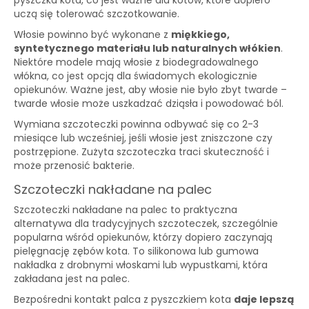
pyszczka kota, co jest ważne dla kotów, które dopiero
uczą się tolerować szczotkowanie.
Włosie powinno być wykonane z
miękkiego,
syntetycznego materiału lub naturalnych włókien
.
Niektóre modele mają włosie z biodegradowalnego
włókna, co jest opcją dla świadomych ekologicznie
opiekunów. Ważne jest, aby włosie nie było zbyt twarde –
twarde włosie może uszkadzać dziąsła i powodować ból.
Wymiana szczoteczki powinna odbywać się co 2-3
miesiące lub wcześniej, jeśli włosie jest zniszczone czy
postrzępione. Zużyta szczoteczka traci skuteczność i
może przenosić bakterie.
Szczoteczki nakładane na palec
Szczoteczki nakładane na palec to praktyczna
alternatywa dla tradycyjnych szczoteczek, szczególnie
popularna wśród opiekunów, którzy dopiero zaczynają
pielęgnację zębów kota. To silikonowa lub gumowa
nakładka z drobnymi włoskami lub wypustkami, która
zakładana jest na palec.
Bezpośredni kontakt palca z pyszczkiem kota
daje lepszą