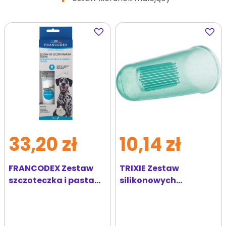
Dodaj
Dodaj
do
do
ulubionych
ulubi
33,20 zł
10,14 zł
FRANCODEX Zestaw
TRIXIE Zestaw
szczoteczka i pasta
silikonowych
do czyszczenia zębów
szczoteczek do zebów
dla psa/kota 6cm 2
szt.