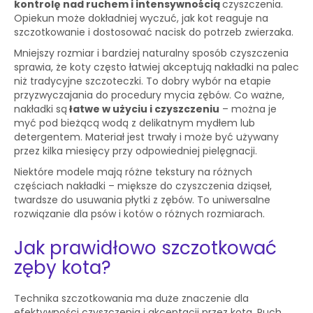
kontrolę nad ruchem i intensywnością
czyszczenia.
Opiekun może dokładniej wyczuć, jak kot reaguje na
szczotkowanie i dostosować nacisk do potrzeb zwierzaka.
Mniejszy rozmiar i bardziej naturalny sposób czyszczenia
sprawia, że koty często łatwiej akceptują nakładki na palec
niż tradycyjne szczoteczki. To dobry wybór na etapie
przyzwyczajania do procedury mycia zębów. Co ważne,
nakładki są
łatwe w użyciu i czyszczeniu
– można je
myć pod bieżącą wodą z delikatnym mydłem lub
detergentem. Materiał jest trwały i może być używany
przez kilka miesięcy przy odpowiedniej pielęgnacji.
Niektóre modele mają różne tekstury na różnych
częściach nakładki – miększe do czyszczenia dziąseł,
twardsze do usuwania płytki z zębów. To uniwersalne
rozwiązanie dla psów i kotów o różnych rozmiarach.
Jak prawidłowo szczotkować
zęby kota?
Technika szczotkowania ma duże znaczenie dla
efektywności czyszczenia i akceptacji przez kota. Ruch