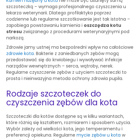
Kamień nazębny u kota
nie może być usunięty samą
szczoteczką – wymaga profesjonalnego czyszczenia u
lekarza weterynarii. Dlatego profilaktyka poprzez
codzienne lub regularne szczotkowanie jest tak istotna –
zapobiega powstawaniu kamienia i
oszczędza kotu
stresu
związanego z procedurami weterynaryjnymi pod
narkozą.
Zdrowie jamy ustnej ma bezpośredni wpływ na całościowe
zdrowie kota
. Bakterie z zaniedbanych zębów mogą
przedostawać się do krwiobiegu i wywoływać infekcje
narządów wewnętrznych – serca, wątroby, nerek.
Regularne czyszczenie zębów z użyciem szczoteczki to
prosta i nieinwazyjna metoda ochrony zdrowia pupila.
Rodzaje szczoteczek do
czyszczenia zębów dla kota
Szczoteczki dla kotów dostępne są w kilku wariantach,
które różnią się kształtem, rozmiarem i sposobem użycia.
Wybór zależy od wielkości kota, jego temperamentu i
preferencji opiekuna. Regularne
mycie zębów u kota
w