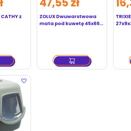
ł
47,55 zł
16,
 CATHY z
ZOLUX Dwuwarstwowa
TRIXI
mata pod kuwetę 45x65
27x9x
cm
Dodaj
do
ulubionych