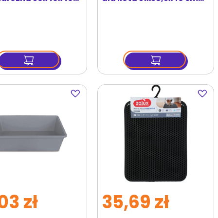
ebieski
grafit/szary
Dodaj
Dodaj
do
do
ulubionych
ulubi
03 zł
35,69 zł