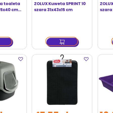
a toaleta
ZOLUX Kuweta SPRINT 10
ZOLUX
8,5x40 cm
szara 31x43x15 cm
szara
Dodaj
Dodaj
do
do
ulubionych
ulubionych