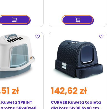
Dodaj
Dodaj
do
do
ulubionych
ulubi
51 zł
142,62 zł
 Kuweta SPRINT
CURVER Kuweta toaleta
narożna 56x40x40
dla kota 51x38,5x40 cm