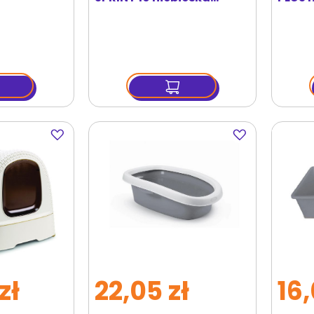
43x31x14 cm
cm ni
Dodaj
Dodaj
do
do
ulubionych
ulubionych
zł
22,05 zł
16,