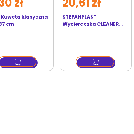
30 zł
20,61 zł
E Kuweta klasyczna
STEFANPLAST
37 cm
Wycieraczka CLEANER
jasnoszara do toalet dla
kotów