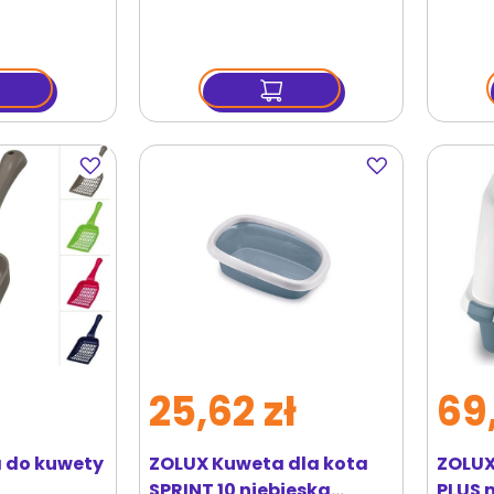
Dodaj
Dodaj
do
do
ulubionych
ulubionych
25,62 zł
69,
a do kuwety
ZOLUX Kuweta dla kota
ZOLUX
SPRINT 10 niebieska
PLUS 