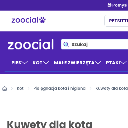
Przejdź
do
treści
PIES
KOT
MAŁE ZWIERZĘTA
PTAKI
Kot
Pielęgnacja kota i higiena
Kuwety dla kota
Kuwety dla kota