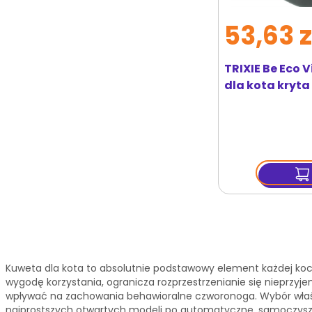
53,63 z
TRIXIE Be Eco 
dla kota kryta 
56 cm
Kuweta dla kota to absolutnie podstawowy element każdej ko
wygodę korzystania, ogranicza rozprzestrzenianie się nieprz
wpływać na zachowania behawioralne czworonoga. Wybór właśc
najprostszych otwartych modeli po automatyczne, samoczyszcz