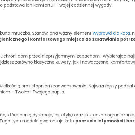
to podstawa ich komfortu i Twojej codziennej wygody.
ekuna mruczka. Stanowi ona ważny element
wyprawki dla kota
, 
gienicznego i komfortowego miejsca do załatwiania potrze
 i uchroni dom przed nieprzyjemnymi zapachami. Wybierając na
jdziesz zarówno klasyczne kuwety, jak i nowoczesne, komfortow
wielkością oraz stopniem zaawansowania. Najważniejszy podział
iom - Twoim i Twojego pupila.
ób, które cenią dyskrecję, estetykę oraz skuteczne ograniczani
y. Tego typu modele gwarantują kotu
poczucie intymności i be