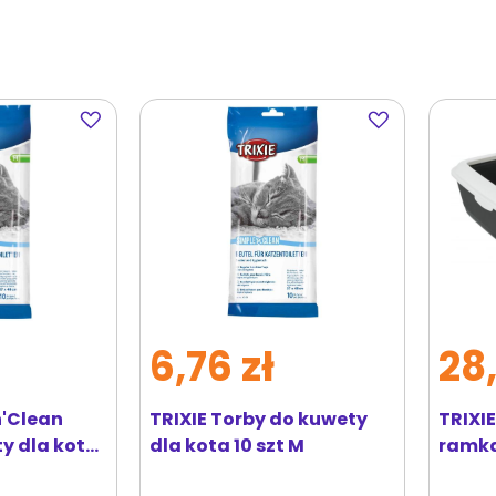
Dodaj
Dodaj
do
do
ulubionych
ulubionych
6,76 zł
28,
n'Clean
TRIXIE Torby do kuwety
TRIXIE
y dla kota
dla kota 10 szt M
ramką
biała