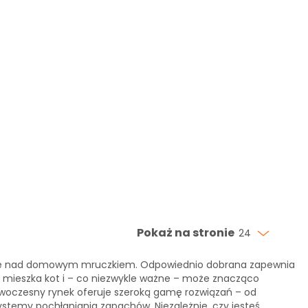
Pokaż na stronie
24
opiekę nad domowym mruczkiem. Odpowiednio dobrana zapewnia
m mieszka kot i – co niezwykle ważne – może znacząco
woczesny rynek oferuje szeroką gamę rozwiązań – od
temy pochłaniania zapachów. Niezależnie, czy jesteś