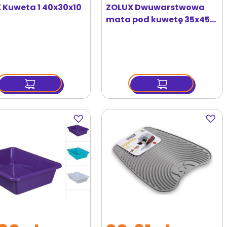
 Kuweta 1 40x30x10
ZOLUX Dwuwarstwowa
mata pod kuwetę 35x45
cm
Dodaj
Dodaj
do
do
ulubionych
ulubi