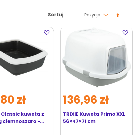
Ustaw
Sortuj
Pozycja
kierun
malej
Dodaj
Dodaj
do
do
ulubionych
ulubi
80 zł
136,96 zł
 Classic kuweta z
TRIXIE Kuweta Primo XXL
 ciemnoszaro -
56×47×71 cm
 37x15x47 cm