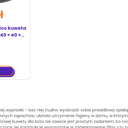
ł
Vico kuweta
40 × 40 ×
ciej wyprawki – bez niej trudno wyobrazić sobie prawidłową 
yjemnych zapachów, ułatwia utrzymanie higieny w domu, w który
iwej kuwety dla kota nie zawsze jest prostym zadaniem, bo no
ące się konstrukcje wyposażone w zaawansowane filtry czy sys