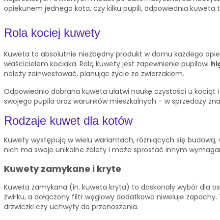
opiekunem jednego kota, czy kilku pupili, odpowiednia kuweta 
Rola kociej kuwety
Kuweta to absolutnie niezbędny produkt w domu każdego opi
właścicielem kociaka. Rolą kuwety jest zapewnienie pupilowi
hi
należy zainwestować, planując życie ze zwierzakiem.
Odpowiednio dobrana kuweta ułatwi naukę czystości u kociąt
swojego pupila oraz warunków mieszkalnych – w sprzedaży zna
Rodzaje kuwet dla kotów
Kuwety występują w wielu wariantach, różniących się budową, 
nich ma swoje unikalne zalety i może sprostać innym wymagan
Kuwety zamykane i kryte
Kuweta zamykana (in. kuweta kryta) to doskonały wybór dla os
żwirku, a dołączony filtr węglowy dodatkowo niweluje zapach
drzwiczki czy uchwyty do przenoszenia.