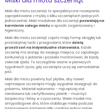
Miski dla miotu szczeniąt
Miski dla miotu szczeniąt to specjalistyczne rozwiązania
zaprojektowane z myślą o kilku szczeniętach jedzących
jednocześnie. Miski modułowe dla szczeniąt
pozwalają na
karmienie całego miotu
w sposób zorganizowany i
higieniczny.
Miski dla miotu szczeniąt często mają formę okrągłej lub
prostokątnej tacki z przegrodami, które
dzielą
przestrzeń na indywidualne stanowiska.
Każde
szczenię ma dostęp do swojego miejsca, co zapobiega
konkurencji o jedzenie i pozwala monitorować, ile każdy
zwierzak zjada. To szczególnie ważne w pierwszych
tygodniach życia, gdy szczenięta uczą się samodzielnie
jeść.
Miski dla miotu powinny być płytkie, aby nawet
najmniejsze szczenięta mogły wygodnie dosięgnąć do
pokarmu. Materiał wykonania – najczęściej stal
nierdzewna lub certyfikowany plastik – musi być
bezpieczny i łatwy w czyszczeniu. Wiele modeli ma
antypoślizgowe dno, które stabilizuje miskę podczas
intensywnego karmienia kilku psiaków jednocześnie.