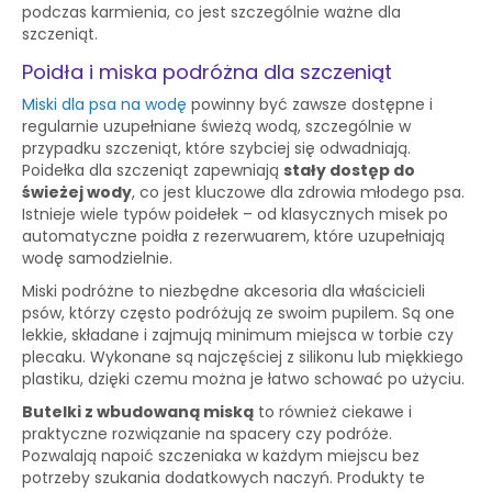
podczas karmienia, co jest szczególnie ważne dla
szczeniąt.
Poidła i miska podróżna dla szczeniąt
Miski dla psa na wodę
powinny być zawsze dostępne i
regularnie uzupełniane świeżą wodą, szczególnie w
przypadku szczeniąt, które szybciej się odwadniają.
Poidełka dla szczeniąt zapewniają
stały dostęp do
świeżej wody
, co jest kluczowe dla zdrowia młodego psa.
Istnieje wiele typów poidełek – od klasycznych misek po
automatyczne poidła z rezerwuarem, które uzupełniają
wodę samodzielnie.
Miski podróżne to niezbędne akcesoria dla właścicieli
psów, którzy często podróżują ze swoim pupilem. Są one
lekkie, składane i zajmują minimum miejsca w torbie czy
plecaku. Wykonane są najczęściej z silikonu lub miękkiego
plastiku, dzięki czemu można je łatwo schować po użyciu.
Butelki z wbudowaną miską
to również ciekawe i
praktyczne rozwiązanie na spacery czy podróże.
Pozwalają napoić szczeniaka w każdym miejscu bez
potrzeby szukania dodatkowych naczyń. Produkty te