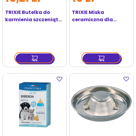
TRIXIE Butelka do
TRIXIE Miska
karmienia szczeniąt
ceramiczna dla
lub kociąt
szczeniąt Junior 200
ml
Dodaj
Dodaj
do
do
ulubionych
ulubi