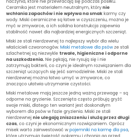
naczynia, które nie przewracają się podczas posiłku.
Ceramika jest materiałem neutralnym, który
nie
wchłania zapachów i nie wpływa na smak
karmy czy
wody. Miski ceramiczne są łatwe w czyszczeniu, można je
myć w zmywarce, a ich solidna konstrukcja zapewnia
stabilność nawet dla najbardziej energicznych szczeniąt.
Miski ze stali nierdzewnej to najlepszy wybór dla wielu
właścicieli czworonogów.
Miski metalowe dla psów
ze stali
szlachetnej są niezwykle
trwałe, higieniczne i odporne
na uszkodzenia.
Nie pękają, nie rysują się i nie
zatrzymują bakterii, co czyni je idealnym rozwiązaniem dla
szczeniąt uczących się jeść samodzielnie. Miski ze stali
nierdzewnej można łatwo umyć w zmywarce, co
znacząco ułatwia utrzymanie czystości.
Miski metalowe mają jeszcze jedną ważną przewagę – są
odporne na gryzienie. Szczenięta często próbują gryźć
swoje miski, dlatego ten wariant jest doskonałym
wyborem dla psów w fazie gryzienia. Miski ze stali
nierdzewnej
nie ulegają zniszczeniu i służą przez długi
czas
, co czyni je ekonomicznym rozwiązaniem. Oprócz
misek warto zainwestować w
pojemniki na karmę dla psa
,
które utrzymują świeżość pokarmu i chronią go przed