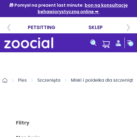
Przejdź
do
treści
Pies
Szczenięta
Miski i poidełka dla szczeniąt
Filtry