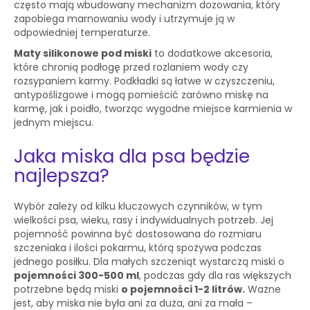
często mają wbudowany mechanizm dozowania, który
zapobiega marnowaniu wody i utrzymuje ją w
odpowiedniej temperaturze.
Maty silikonowe pod miski
to dodatkowe akcesoria,
które chronią podłogę przed rozlaniem wody czy
rozsypaniem karmy. Podkładki są łatwe w czyszczeniu,
antypoślizgowe i mogą pomieścić zarówno miskę na
karmę, jak i poidło, tworząc wygodne miejsce karmienia w
jednym miejscu.
Jaka miska dla psa będzie
najlepsza?
Wybór zależy od kilku kluczowych czynników, w tym
wielkości psa, wieku, rasy i indywidualnych potrzeb. Jej
pojemność powinna być dostosowana do rozmiaru
szczeniaka i ilości pokarmu, którą spożywa podczas
jednego posiłku. Dla małych szczeniąt wystarczą miski o
pojemności 300-500 ml
, podczas gdy dla ras większych
potrzebne będą miski
o pojemności 1-2 litrów.
Ważne
jest, aby miska nie była ani za duża, ani za mała –