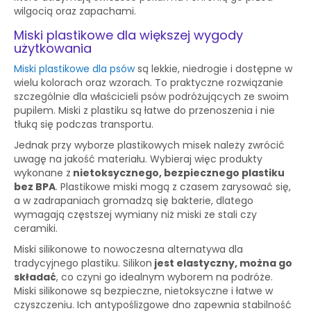
wilgocią oraz zapachami.
Miski plastikowe dla większej wygody
użytkowania
Miski plastikowe dla psów
są lekkie, niedrogie i dostępne w
wielu kolorach oraz wzorach. To praktyczne rozwiązanie
szczególnie dla właścicieli psów podróżujących ze swoim
pupilem. Miski z plastiku są łatwe do przenoszenia i nie
tłuką się podczas transportu.
Jednak przy wyborze plastikowych misek należy zwrócić
uwagę na jakość materiału. Wybieraj więc produkty
wykonane z
nietoksycznego, bezpiecznego plastiku
bez BPA
. Plastikowe miski mogą z czasem zarysować się,
a w zadrapaniach gromadzą się bakterie, dlatego
wymagają częstszej wymiany niż miski ze stali czy
ceramiki.
Miski silikonowe to nowoczesna alternatywa dla
tradycyjnego plastiku. Silikon
jest elastyczny, można go
składać
, co czyni go idealnym wyborem na podróże.
Miski silikonowe są bezpieczne, nietoksyczne i łatwe w
czyszczeniu. Ich antypoślizgowe dno zapewnia stabilność