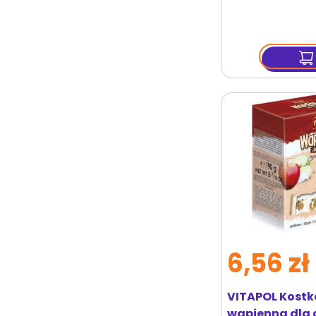
6,56 zł
VITAPOL Kostk
wapienna dla g