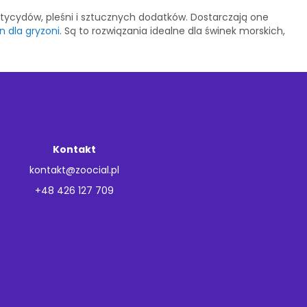
tycydów, pleśni i sztucznych dodatków. Dostarczają one
 dla gryzoni
. Są to rozwiązania idealne dla świnek morskich,
Kontakt
kontakt@zoocial.pl
+48 426 127 709