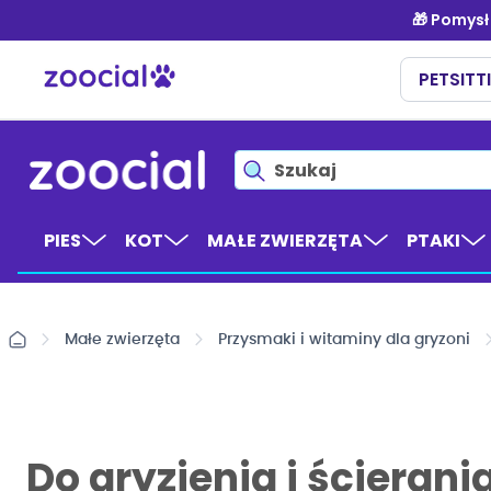
Przejdź
do
treści
PIES
KOT
MAŁE ZWIERZĘTA
PTAKI
Małe zwierzęta
Przysmaki i witaminy dla gryzoni
Do gryzienia i ścieran