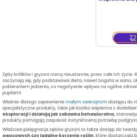
królika XL jab
Zęby królików i gryzoni rosną nieustannie, przez całe ich życi
zaczynają się, gdy podstawowa dieta, nawet bogata w siano, oka
pobieraniem jedzenia, co negatywnie wpływa na ogólne zdrowie
pupilami.
Właśnie dlatego zapewnienie
małym zwierzętom
dostępu do ró
specjalistyczne produkty, takie jak kostka wapienna z dodatki
eksploracji i działają jak zabawka behawioralna,
stanowiąc
produkty pomagają zaspokoić instynktowną potrzebę podgryza
Właściwa pielęgnacja zębów gryzoni to także dostęp do tward
owocowych czy jadalne korzenie roślin
, które dostarczają 