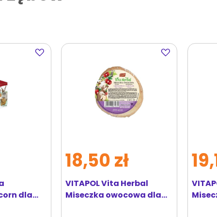
Dodaj
Dodaj
do
do
ulubionych
ulubionych
18,50 zł
19,
a
VITAPOL Vita Herbal
VITAP
orn dla
Miseczka owocowa dla
Misec
ka 40g
gryzoni i królika
gryzon