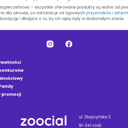
 bezpieczeństwo – wszystkie oferowane produkty są wolne od pes
dne dla zdrowia, co odróżnia je od typowych
przysmaków i witamin
 kondycję i dbające o to, by ich zęby były w doskonałym stanie.
rywatności
 konkursów
alnościowy
Family
 promocji
ul. Zbąszyńska 3
91-341 Łódź