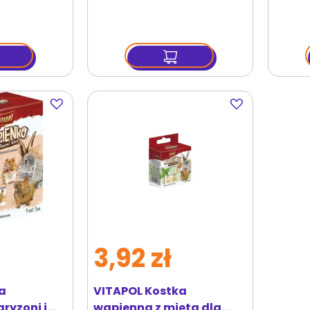
Dodaj
Dodaj
do
do
ulubionych
ulubionych
3,92 zł
a
VITAPOL Kostka
ryzoni i
wapienna z miętą dla