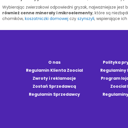
Wybierając zwierzakowi odpowiedni gryzak, najważniejsze jest
również cenne minerały i mikroelementy
, które są niezbę
chomików,
koszatniczki domowej
czy
szynszyli
, wspierające ich
O nas
Polityka p
Regulamin Klienta Zoocial
Regulaminy
Zwroty i reklamacje
Program loj
Zostań Sprzedawcą
Zoocial 
Regulamin Sprzedawcy
Regulaminy