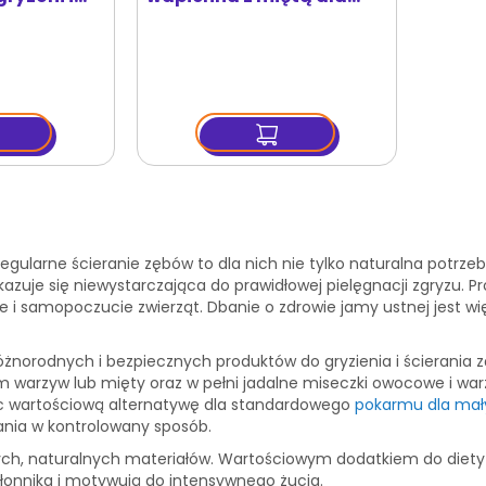
łkowa 190 g
gryzoni i królika
e. Regularne ścieranie zębów to dla nich nie tylko naturalna po
zuje się niewystarczająca do prawidłowej pielęgnacji zgryzu. Pr
 i samopoczucie zwierząt. Dbanie o zdrowie jamy ustnej jest w
żnorodnych i bezpiecznych produktów do gryzienia i ścierania z
em warzyw lub mięty oraz w pełni jadalne miseczki owocowe i wa
 wartościową alternatywę dla standardowego
pokarmu dla mał
nia w kontrolowany sposób.
ych, naturalnych materiałów. Wartościowym dodatkiem do diety
błonnika i motywują do intensywnego żucia.