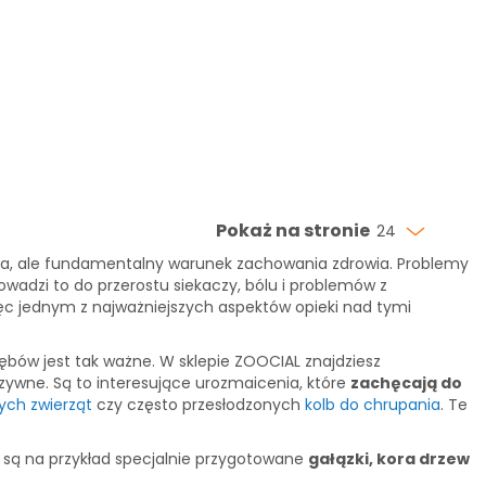
Pokaż na stronie
24
trzeba, ale fundamentalny warunek zachowania zdrowia. Problemy
owadzi to do przerostu siekaczy, bólu i problemów z
ięc jednym z najważniejszych aspektów opieki nad tymi
ębów jest tak ważne. W sklepie ZOOCIAL znajdziesz
rzywne. Są to interesujące urozmaicenia, które
zachęcają do
ych zwierząt
czy często przesłodzonych
kolb do chrupania
. Te
 są na przykład specjalnie przygotowane
gałązki, kora drzew