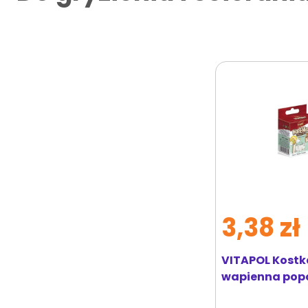
3,38 zł
VITAPOL Kostk
wapienna popc
gryzoni i króli