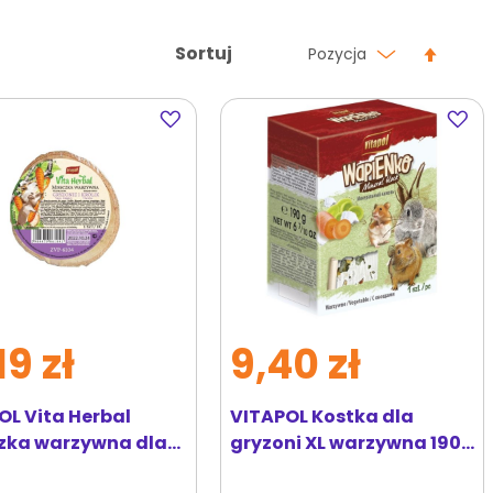
Ustaw
Sortuj
Pozycja
kierun
malej
Dodaj
Dodaj
do
do
ulubionych
ulubi
19 zł
9,40 zł
OL Vita Herbal
VITAPOL Kostka dla
zka warzywna dla
gryzoni XL warzywna 190
i i królika
g