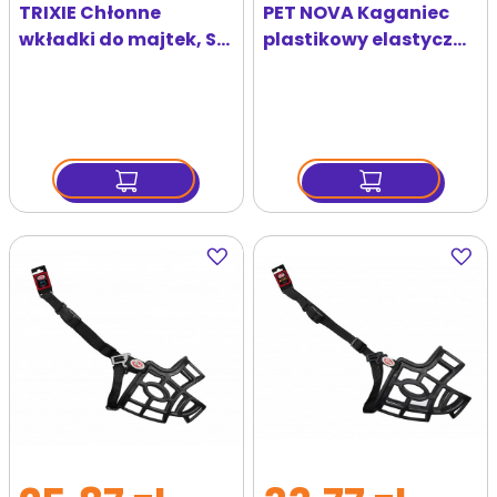
TRIXIE Chłonne
PET NOVA Kaganiec
wkładki do majtek, S,
plastikowy elastyczny
S–M, 10 szt.
M kufa 32cm pasek
44-60cm
Dodaj
Dodaj
do
do
ulubionych
ulubi