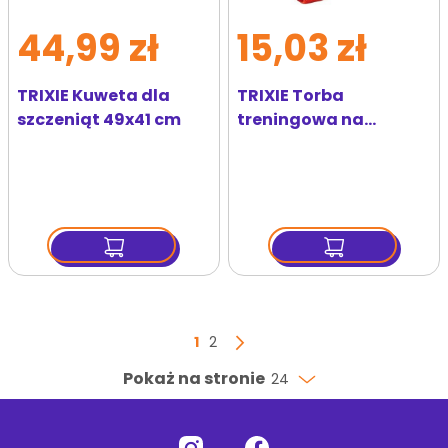
44,99 zł
15,03 zł
TRIXIE Kuweta dla
TRIXIE Torba
szczeniąt 49x41 cm
treningowa na
przysmaki
Strona
Aktualnie czytasz stronę
Strona
1
2
Strona
Następny
Pokaż na stronie
24