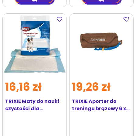
Dodaj
Dodaj
do
do
ulubionych
ulubi
16,16 zł
19,26 zł
TRIXIE Maty do nauki
TRIXIE Aporter do
czystości dla
treningu brązowy 6 x
szczeniąt 60 x 90 cm. 8
14 cm
szt