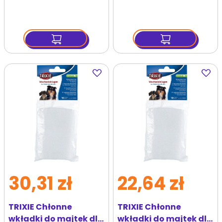
Dodaj
Dodaj
do
do
ulubionych
ulubi
30,31 zł
22,64 zł
TRIXIE Chłonne
TRIXIE Chłonne
wkładki do majtek dla
wkładki do majtek dla