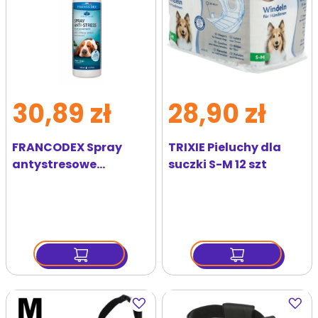
30,89 zł
28,90 zł
FRANCODEX Spray
TRIXIE Pieluchy dla
antystresowe
suczki S-M 12 szt
środowisko dla
szczeniąt i psów 100
ml
Dodaj
Dodaj
do
do