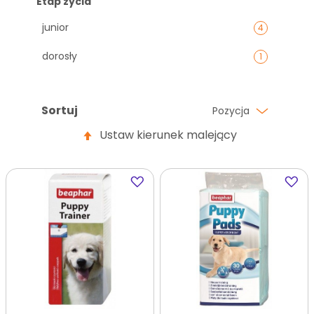
Etap życia
junior
4
dorosły
1
Sortuj
Pozycja
Ustaw kierunek malejący
Dodaj
Dodaj
do
do
ulubionych
ulubi