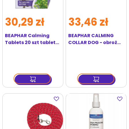
30,29 zł
33,46 zł
BEAPHAR Calming
BEAPHAR CALMING
Tablets 20 szt tabletki
COLLAR DOG - obroża
redukujące stres
relaksacyjna dla psów
Dodaj
Dodaj
do
do
ulubionych
ulubi