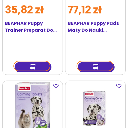
35,82 zł
77,12 zł
BEAPHAR Puppy
BEAPHAR Puppy Pads
Trainer Preparat Do
Maty Do Nauki
Nauki Czystości 20 ml
Czystości 30 Szt.
Dodaj
Dodaj
do
do
ulubionych
ulubi