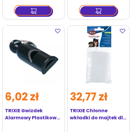
Dodaj
Dodaj
do
do
ulubionych
ulubi
6,02 zł
32,77 zł
TRIXIE Gwizdek
TRIXIE Chłonne
Alarmowy Plastikowy
wkładki do majtek dla
Dla Psa
psa XL 10 szt