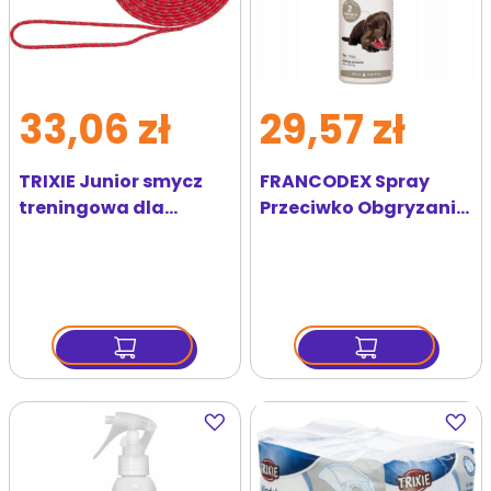
33,06 zł
29,57 zł
TRIXIE Junior smycz
FRANCODEX Spray
treningowa dla
Przeciwko Obgryzaniu
szczeniąt XXS–XS: 8
Przez Szczeniaki I Psy
m/ 4 mm czerwona
200 ml
Dodaj
Dodaj
do
do
ulubionych
ulubi