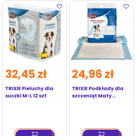
Dodaj
Dodaj
do
do
ulubionych
ulubi
32,45 zł
24,96 zł
TRIXIE Pieluchy dla
TRIXIE Podkłady dla
suczki M-L 12 szt
szczeniąt Maty
absorbujące 60 x 60
cm 10szt