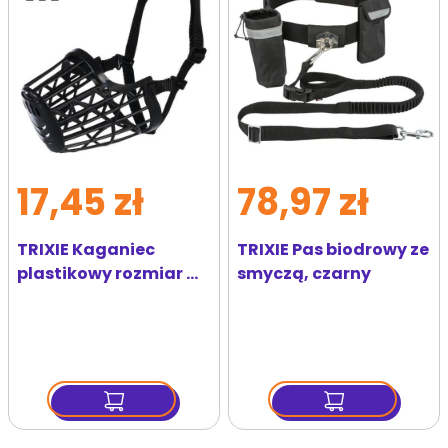
ulubionych
ulubi
17,45 zł
78,97 zł
TRIXIE Kaganiec
TRIXIE Pas biodrowy ze
plastikowy rozmiar M
smyczą, czarny
22 cm czarny