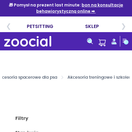
Przejdź
do
treści
kcesoria spacerowe dla psa
Akcesoria treningowe i szkole
Filtry