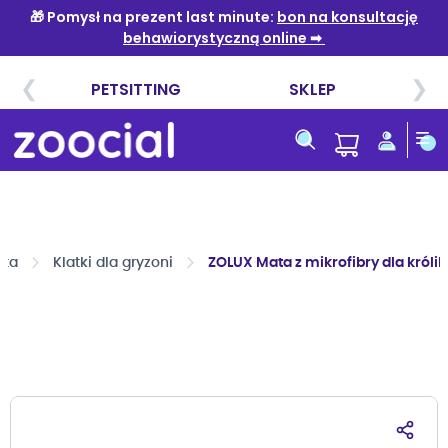
Przejdź
do
treści
ęta
Klatki dla gryzoni
ZOLUX Mata z mikrofibry dla królik
Przejdź
na
koniec