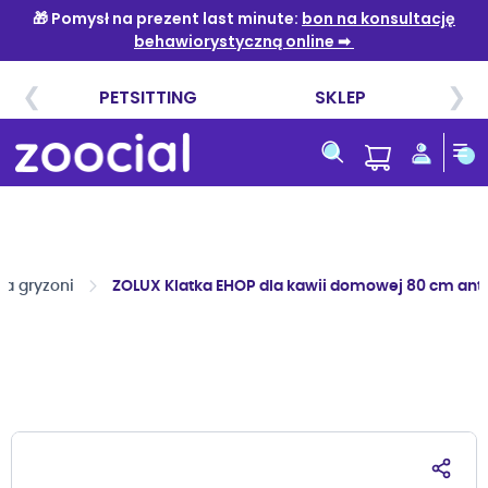
Przejdź
do
treści
dla gryzoni
ZOLUX Klatka EHOP dla kawii domowej 80 cm antr
Przejdź
na
koniec