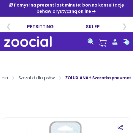
Przejdź
do
treści
 psa
Szczotki dla psów
ZOLUX ANAH Szczotka pneumat
Przejdź
na
koniec