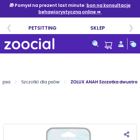
Przejdź
do
treści
a psa
Szczotki dla psów
ZOLUX ANAH Szczotka dwustron
Przejdź
na
koniec