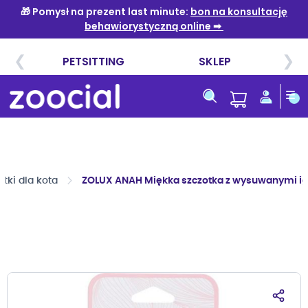
Przejdź
do
treści
otki dla kota
ZOLUX ANAH Miękka szczotka z wysuwanymi ig
Przejdź
na
koniec