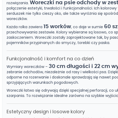
Woreczki na psie odchody w zest
rozwiązania.
połączenie estetyki, trwałości i funkcjonalności. Ich koloro
serduszek nie tylko cieszy oko, ale także wyróżnia się spoś
woreczków.
15 worków
60 s
Każda rolka zawiera
, co daje w sumie
przechowywania zestawie. Kolory wybierane są losowo, co s
zaskoczeniem. Woreczki zostały zaprojektowane tak, by pa
pojemników przypinanych do smyczy, torebki czy paska.
Funkcjonalność i komfort na co dzień
30 cm długości i 22 cm w
Wymiary woreczków –
zebranie odchodów, niezależnie od rasy i wielkości psa. Dzięk
odporne na rozerwanie i doskonale sprawdzają się nawet po
sprzyjających warunkach pogodowych.
Woreczki łatwo się odrywają dzięki specjalnej perforacji, co 
szarpania. To rozwiązanie idealne zarówno na szybkie wyjścia,
Estetyczny design i losowe kolory