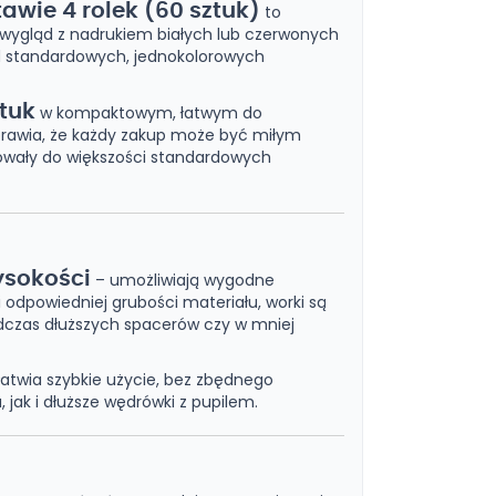
awie 4 rolek (60 sztuk)
to
wy wygląd z nadrukiem białych lub czerwonych
ród standardowych, jednokolorowych
ztuk
w kompaktowym, łatwym do
prawia, że każdy zakup może być miłym
sowały do większości standardowych
ysokości
– umożliwiają wygodne
i odpowiedniej grubości materiału, worki są
dczas dłuższych spacerów czy w mniej
ułatwia szybkie użycie, bez zbędnego
 jak i dłuższe wędrówki z pupilem.