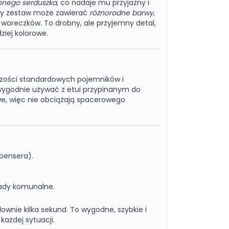
onego serduszka
, co nadaje mu przyjazny i
żdy zestaw może zawierać
różnorodne barwy
,
 woreczków. To drobny, ale przyjemny detal,
ziej kolorowe.
szości standardowych pojemników i
wygodnie używać z etui przypinanym do
owe, więc nie obciążają spacerowego
spensera).
pady komunalne.
łownie kilka sekund. To wygodne, szybkie i
każdej sytuacji.