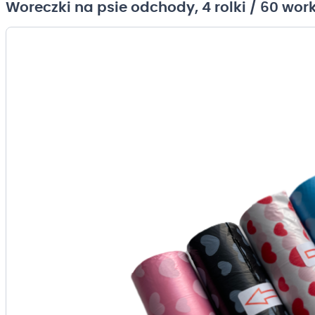
Woreczki na psie odchody, 4 rolki / 60 wo
Przejdź
na
koniec
galerii