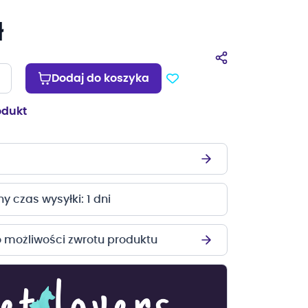
ł
Dodaj do koszyka
odukt
 czas wysyłki: 1 dni
o możliwości zwrotu produktu