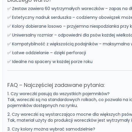
✅ Zestaw zawiera 60 wytrzymałych woreczków – zapas na dł
✅ Estetyczny nadruk serduszka – codzienny obowiązek moż
✅ Kolory dobierane losowo – przyjemna niespodzianka przy
✅ Uniwersalny rozmiar – odpowiedni dla psów każdej wielkośc
✅ Kompatybilność z większością podajników – maksymalna
✅ Łatwe oddzielanie – dzięki perforacji
✅ Idealne na spacery w każdej porze roku
FAQ – Najczęściej zadawane pytania:
1. Czy woreczki pasują do wszystkich pojemników?
Tak, woreczki są na standardowych rolkach, co pozwala na i
pojemników dostępnych na rynku.
2. Czy woreczki są wystarczająco mocne dla większych psó
Tak, materiał użyty do produkcji woreczków jest wytrzymały i
3. Czy kolory można wybrać samodzielnie?