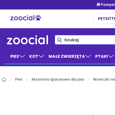
Przejdź
do
treści
PIES
KOT
MAŁE ZWIERZĘTA
PTAKI
Pies
Akcesoria spacerowe dla psa
Woreczki na