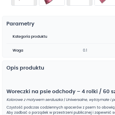
Przejdź
na
początek
Parametry
galerii
Kategoria produktu
0.1
Waga
Opis produktu
Woreczki na psie odchody – 4 rolki / 60 s
Kolorowe z motywem serduszka | Uniwersalne, wytrzymałe i p
Czystość podczas codziennych spacerów z psem to obowią
Aby zadbać o porządek w przestrzeni publicznej i zapewnić