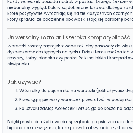
Każdy woreczek posiada nadruk w postaci
białego lub czerw
niebanalny wygląd. Kolory są dobierane losowo, dlatego ka
które pozytywnie wyróżniają się na tle klasycznych czarnych
który sprawia, że codzienne obowiązki stają się odrobinę bard
Uniwersalny rozmiar i szeroka kompatybilność
Woreczki zostały zaprojektowane tak, aby pasowały do więk
dyspenserów dostępnych na rynku. Dzięki temu można ich 
smyczy, torby, plecaka czy paska. Rolki są lekkie i kompakt
ekwipunku.
Jak używać?
Włóż rolkę do pojemnika na woreczki (jeśli używasz dy
Przeciągnij pierwszy woreczek przez otwór w podajniku.
Po użyciu zawiąż woreczek i wrzuć go do kosza na od
Dzięki prostocie użytkowania, sprzątanie po psie zajmuje dos
higieniczne rozwiązanie, które pozwala utrzymać czystość w 